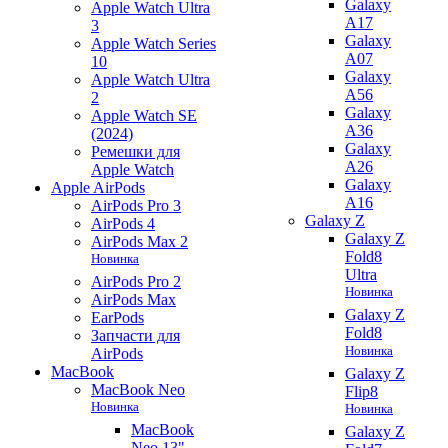
Galaxy
Apple Watch Ultra
A17
3
Galaxy
Apple Watch Series
A07
10
Galaxy
Apple Watch Ultra
A56
2
Galaxy
Apple Watch SE
A36
(2024)
Galaxy
Ремешки для
A26
Apple Watch
Galaxy
Apple AirPods
A16
AirPods Pro 3
Galaxy Z
AirPods 4
Galaxy Z
AirPods Max 2
Fold8
Новинка
Ultra
AirPods Pro 2
Новинка
AirPods Max
Galaxy Z
EarPods
Fold8
Запчасти для
Новинка
AirPods
MacBook
Galaxy Z
MacBook Neo
Flip8
Новинка
Новинка
MacBook
Galaxy Z
Neo 13"