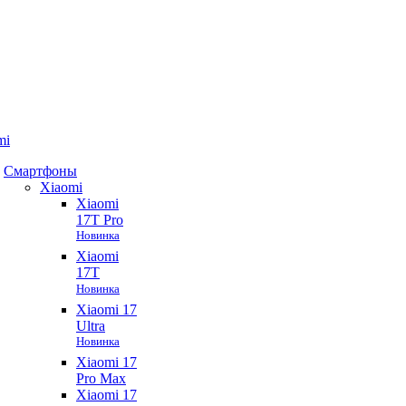
mi
Смартфоны
Xiaomi
Xiaomi
17T Pro
Новинка
Xiaomi
17T
Новинка
Xiaomi 17
Ultra
Новинка
Xiaomi 17
Pro Max
Xiaomi 17