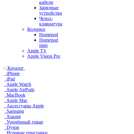
кабели
Зарядные
устройства
Чехол-
клавиатура
Колонки
Homepod
Homepod
mini
Apple TV
Apple Vision Pro
Каталог
iPhone
iPad
Apple Watch
Apple AirPods
MacBook
Apple Mac
Аксессуары Apple
Samsung
Xiaomi
Уценённый товар
Dyson
Игровые приставки