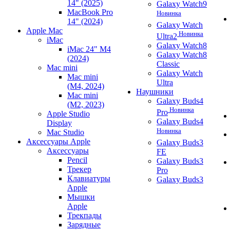
14" (2025)
Galaxy Watch9
MacBook Pro
Новинка
14" (2024)
Galaxy Watch
Apple Mac
Новинка
Ultra2
iMac
Galaxy Watch8
iMac 24" M4
Galaxy Watch8
(2024)
Classic
Mac mini
Galaxy Watch
Mac mini
Ultra
(M4, 2024)
Наушники
Mac mini
Galaxy Buds4
(M2, 2023)
Новинка
Pro
Apple Studio
Galaxy Buds4
Display
Новинка
Mac Studio
Аксессуары Apple
Galaxy Buds3
Аксессуары
FE
Pencil
Galaxy Buds3
Трекер
Pro
Клавиатуры
Galaxy Buds3
Apple
Мышки
Apple
Трекпады
Зарядные