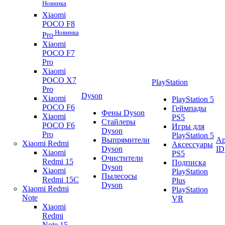
Новинка
Xiaomi
POCO F8
Новинка
Pro
Xiaomi
POCO F7
Pro
Xiaomi
POCO X7
PlayStation
Pro
Dyson
Xiaomi
PlayStation 5
POCO F6
Геймпады
Фены Dyson
Xiaomi
PS5
Стайлеры
POCO F6
Игры для
Dyson
Pro
PlayStation 5
Выпрямители
Ap
Xiaomi Redmi
Аксессуары
Dyson
ID
Xiaomi
PS5
Очистители
Redmi 15
Подписка
Dyson
Xiaomi
PlayStation
Пылесосы
Redmi 15C
Plus
Dyson
Xiaomi Redmi
PlayStation
Note
VR
Xiaomi
Redmi
Note 15