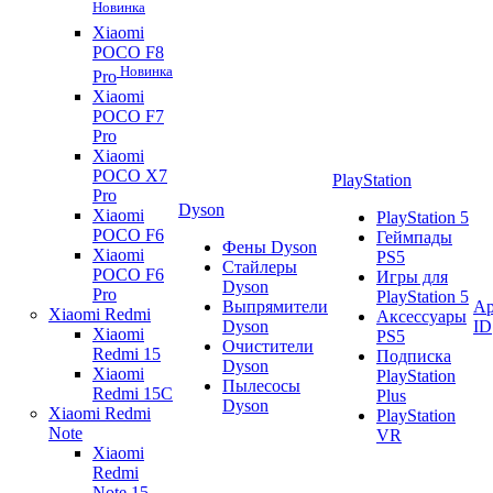
Новинка
Xiaomi
POCO F8
Новинка
Pro
Xiaomi
POCO F7
Pro
Xiaomi
POCO X7
PlayStation
Pro
Dyson
Xiaomi
PlayStation 5
POCO F6
Геймпады
Фены Dyson
Xiaomi
PS5
Стайлеры
POCO F6
Игры для
Dyson
Pro
PlayStation 5
Выпрямители
Ap
Xiaomi Redmi
Аксессуары
Dyson
ID
Xiaomi
PS5
Очистители
Redmi 15
Подписка
Dyson
Xiaomi
PlayStation
Пылесосы
Redmi 15C
Plus
Dyson
Xiaomi Redmi
PlayStation
Note
VR
Xiaomi
Redmi
Note 15