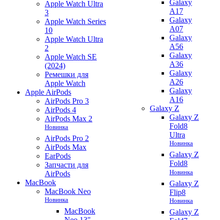
Galaxy
Apple Watch Ultra
A17
3
Galaxy
Apple Watch Series
A07
10
Galaxy
Apple Watch Ultra
A56
2
Galaxy
Apple Watch SE
A36
(2024)
Galaxy
Ремешки для
A26
Apple Watch
Galaxy
Apple AirPods
A16
AirPods Pro 3
Galaxy Z
AirPods 4
Galaxy Z
AirPods Max 2
Fold8
Новинка
Ultra
AirPods Pro 2
Новинка
AirPods Max
Galaxy Z
EarPods
Fold8
Запчасти для
Новинка
AirPods
MacBook
Galaxy Z
MacBook Neo
Flip8
Новинка
Новинка
MacBook
Galaxy Z
Neo 13"