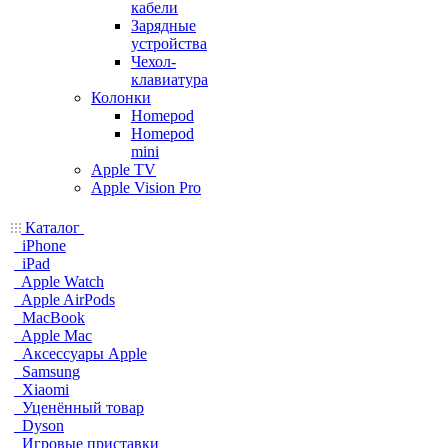
кабели
Зарядные
устройства
Чехол-
клавиатура
Колонки
Homepod
Homepod
mini
Apple TV
Apple Vision Pro
Каталог
iPhone
iPad
Apple Watch
Apple AirPods
MacBook
Apple Mac
Аксессуары Apple
Samsung
Xiaomi
Уценённый товар
Dyson
Игровые приставки