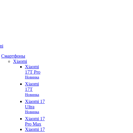
mi
Смартфоны
Xiaomi
Xiaomi
17T Pro
Новинка
Xiaomi
17T
Новинка
Xiaomi 17
Ultra
Новинка
Xiaomi 17
Pro Max
Xiaomi 17