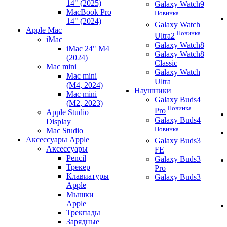
14" (2025)
Galaxy Watch9
MacBook Pro
Новинка
14" (2024)
Galaxy Watch
Apple Mac
Новинка
Ultra2
iMac
Galaxy Watch8
iMac 24" M4
Galaxy Watch8
(2024)
Classic
Mac mini
Galaxy Watch
Mac mini
Ultra
(M4, 2024)
Наушники
Mac mini
Galaxy Buds4
(M2, 2023)
Новинка
Pro
Apple Studio
Galaxy Buds4
Display
Новинка
Mac Studio
Аксессуары Apple
Galaxy Buds3
Аксессуары
FE
Pencil
Galaxy Buds3
Трекер
Pro
Клавиатуры
Galaxy Buds3
Apple
Мышки
Apple
Трекпады
Зарядные