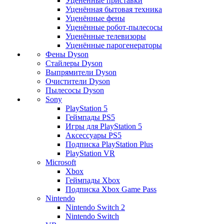
Уценённые приставки
Уценённая бытовая техника
Уценённые фены
Уценённые робот-пылесосы
Уценённые телевизоры
Уценённые парогенераторы
Фены Dyson
Стайлеры Dyson
Выпрямители Dyson
Очистители Dyson
Пылесосы Dyson
Sony
PlayStation 5
Геймпады PS5
Игры для PlayStation 5
Аксессуары PS5
Подписка PlayStation Plus
PlayStation VR
Microsoft
Xbox
Геймпады Xbox
Подписка Xbox Game Pass
Nintendo
Nintendo Switch 2
Nintendo Switch