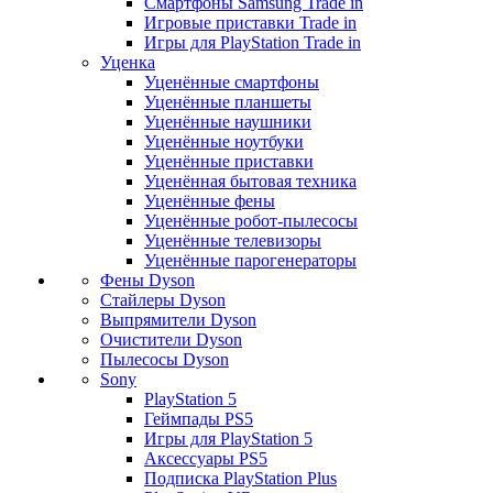
Смартфоны Samsung Trade in
Игровые приставки Trade in
Игры для PlayStation Trade in
Уценка
Уценённые смартфоны
Уценённые планшеты
Уценённые наушники
Уценённые ноутбуки
Уценённые приставки
Уценённая бытовая техника
Уценённые фены
Уценённые робот-пылесосы
Уценённые телевизоры
Уценённые парогенераторы
Фены Dyson
Стайлеры Dyson
Выпрямители Dyson
Очистители Dyson
Пылесосы Dyson
Sony
PlayStation 5
Геймпады PS5
Игры для PlayStation 5
Аксессуары PS5
Подписка PlayStation Plus