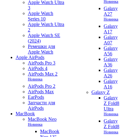
Новинка
Apple Watch Ultra
3
Galaxy
Apple Watch
A27
Series 10
Новинка
Apple Watch Ultra
Galaxy
2
A17
Apple Watch SE
Galaxy
(2024)
A07
Ремешки для
Galaxy
Apple Watch
A56
Apple AirPods
Galaxy
AirPods Pro 3
A36
AirPods 4
Galaxy
AirPods Max 2
A26
Новинка
Galaxy
AirPods Pro 2
A16
AirPods Max
Galaxy Z
EarPods
Galaxy
Запчасти для
Z Fold8
AirPods
Ultra
MacBook
Новинка
MacBook Neo
Galaxy
Новинка
Z Fold8
MacBook
Новинка
Neo 13"