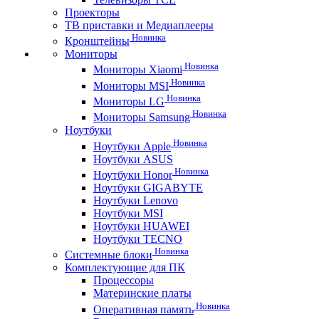
Проекторы
ТВ приставки и Медиаплееры
Новинка
Кронштейны
Мониторы
Новинка
Мониторы Xiaomi
Новинка
Мониторы MSI
Новинка
Мониторы LG
Новинка
Мониторы Samsung
Ноутбуки
Новинка
Ноутбуки Apple
Ноутбуки ASUS
Новинка
Ноутбуки Honor
Ноутбуки GIGABYTE
Ноутбуки Lenovo
Ноутбуки MSI
Ноутбуки HUAWEI
Ноутбуки TECNO
Новинка
Системные блоки
Комплектующие для ПК
Процессоры
Материнские платы
Новинка
Оперативная память