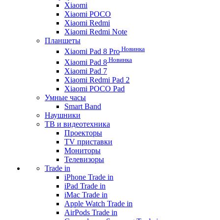
Xiaomi
Xiaomi POCO
Xiaomi Redmi
Xiaomi Redmi Note
Планшеты
Новинка
Xiaomi Pad 8 Pro
Новинка
Xiaomi Pad 8
Xiaomi Pad 7
Xiaomi Redmi Pad 2
Xiaomi POCO Pad
Умные часы
Smart Band
Наушники
ТВ и видеотехника
Проекторы
TV приставки
Мониторы
Телевизоры
Trade in
iPhone Trade in
iPad Trade in
iMac Trade in
Apple Watch Trade in
AirPods Trade in