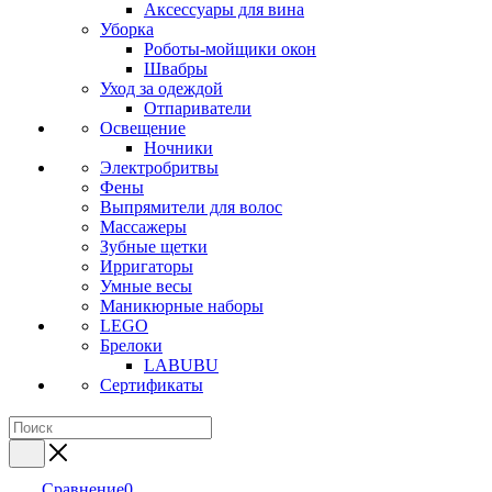
Аксессуары для вина
Уборка
Роботы-мойщики окон
Швабры
Уход за одеждой
Отпариватели
Освещение
Ночники
Электробритвы
Фены
Выпрямители для волос
Массажеры
Зубные щетки
Ирригаторы
Умные весы
Маникюрные наборы
LEGO
Брелоки
LABUBU
Сертификаты
Сравнение
0