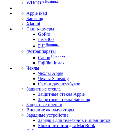
Новинка
WHOOP
Apple iPad
Samsung
Xiaomi
Экшн-камеры
GoPro
Insta360
Новинка
DJI
Фотоаппараты
Новинка
Canon
Fujifilm Instax
Чехлы
Чехлы Apple
Чехлы Samsung
Сумки для ноутбуков
Защитные стекла
Защитные стекла Apple
Защитные стекла Samsung
Защитные пленки
Внешние аккумуляторы
Зарядные устройства
Зарядки для телефонов и планшетов
Блоки питания для MacBook