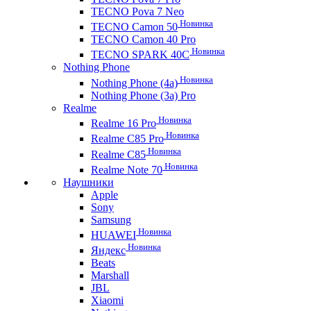
TECNO Pova 7 Neo
Новинка
TECNO Camon 50
TECNO Camon 40 Pro
Новинка
TECNO SPARK 40C
Nothing Phone
Новинка
Nothing Phone (4a)
Nothing Phone (3a) Pro
Realme
Новинка
Realme 16 Pro
Новинка
Realme C85 Pro
Новинка
Realme C85
Новинка
Realme Note 70
Наушники
Apple
Sony
Samsung
Новинка
HUAWEI
Новинка
Яндекс
Beats
Marshall
JBL
Xiaomi