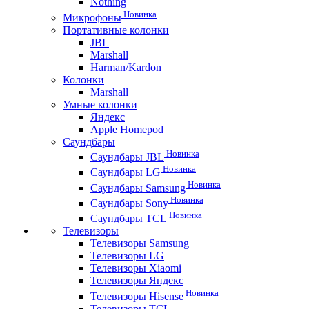
Nothing
Новинка
Микрофоны
Портативные колонки
JBL
Marshall
Harman/Kardon
Колонки
Marshall
Умные колонки
Яндекс
Apple Homepod
Саундбары
Новинка
Саундбары JBL
Новинка
Саундбары LG
Новинка
Саундбары Samsung
Новинка
Саундбары Sony
Новинка
Саундбары TCL
Телевизоры
Телевизоры Samsung
Телевизоры LG
Телевизоры Xiaomi
Телевизоры Яндекс
Новинка
Телевизоры Hisense
Телевизоры TCL