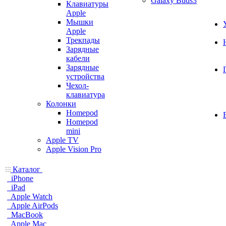
Galaxy Buds3
Клавиатуры
Apple
Мышки
Apple
Трекпады
Зарядные
кабели
Зарядные
устройства
Чехол-
клавиатура
Колонки
Homepod
Homepod
mini
Apple TV
Apple Vision Pro
Каталог
iPhone
iPad
Apple Watch
Apple AirPods
MacBook
Apple Mac