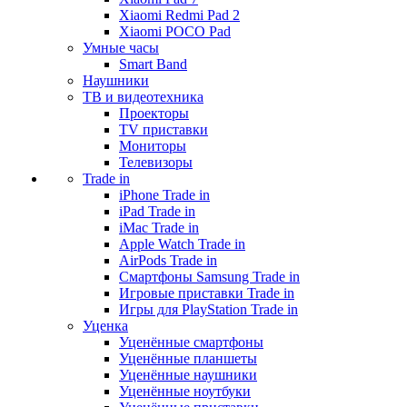
Xiaomi Redmi Pad 2
Xiaomi POCO Pad
Умные часы
Smart Band
Наушники
ТВ и видеотехника
Проекторы
TV приставки
Мониторы
Телевизоры
Trade in
iPhone Trade in
iPad Trade in
iMac Trade in
Apple Watch Trade in
AirPods Trade in
Смартфоны Samsung Trade in
Игровые приставки Trade in
Игры для PlayStation Trade in
Уценка
Уценённые смартфоны
Уценённые планшеты
Уценённые наушники
Уценённые ноутбуки