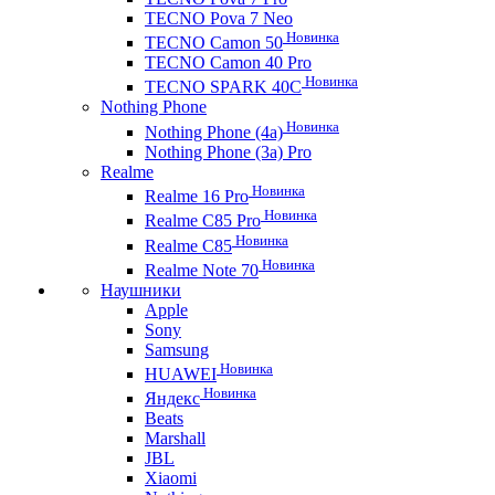
TECNO Pova 7 Neo
Новинка
TECNO Camon 50
TECNO Camon 40 Pro
Новинка
TECNO SPARK 40C
Nothing Phone
Новинка
Nothing Phone (4a)
Nothing Phone (3a) Pro
Realme
Новинка
Realme 16 Pro
Новинка
Realme C85 Pro
Новинка
Realme C85
Новинка
Realme Note 70
Наушники
Apple
Sony
Samsung
Новинка
HUAWEI
Новинка
Яндекс
Beats
Marshall
JBL
Xiaomi