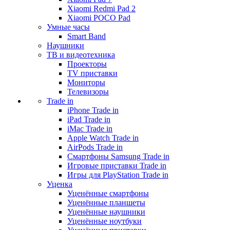
Xiaomi Redmi Pad 2
Xiaomi POCO Pad
Умные часы
Smart Band
Наушники
ТВ и видеотехника
Проекторы
TV приставки
Мониторы
Телевизоры
Trade in
iPhone Trade in
iPad Trade in
iMac Trade in
Apple Watch Trade in
AirPods Trade in
Смартфоны Samsung Trade in
Игровые приставки Trade in
Игры для PlayStation Trade in
Уценка
Уценённые смартфоны
Уценённые планшеты
Уценённые наушники
Уценённые ноутбуки