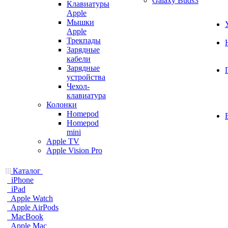
Galaxy Buds3
Клавиатуры
Apple
Мышки
Apple
Трекпады
Зарядные
кабели
Зарядные
устройства
Чехол-
клавиатура
Колонки
Homepod
Homepod
mini
Apple TV
Apple Vision Pro
Каталог
iPhone
iPad
Apple Watch
Apple AirPods
MacBook
Apple Mac