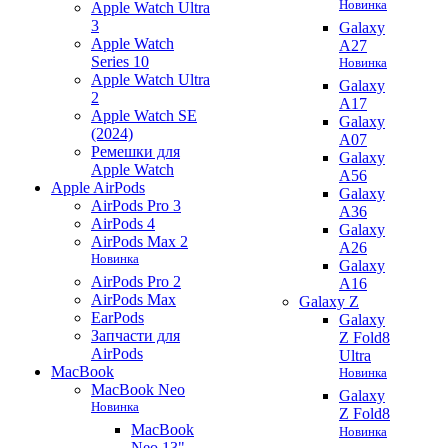
Новинка
Apple Watch Ultra
3
Galaxy
Apple Watch
A27
Series 10
Новинка
Apple Watch Ultra
Galaxy
2
A17
Apple Watch SE
Galaxy
(2024)
A07
Ремешки для
Galaxy
Apple Watch
A56
Apple AirPods
Galaxy
AirPods Pro 3
A36
AirPods 4
Galaxy
AirPods Max 2
A26
Новинка
Galaxy
AirPods Pro 2
A16
AirPods Max
Galaxy Z
EarPods
Galaxy
Запчасти для
Z Fold8
AirPods
Ultra
MacBook
Новинка
MacBook Neo
Galaxy
Новинка
Z Fold8
MacBook
Новинка
Neo 13"