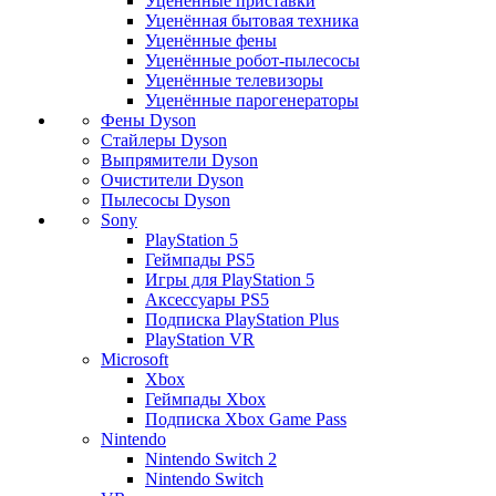
Уценённые приставки
Уценённая бытовая техника
Уценённые фены
Уценённые робот-пылесосы
Уценённые телевизоры
Уценённые парогенераторы
Фены Dyson
Стайлеры Dyson
Выпрямители Dyson
Очистители Dyson
Пылесосы Dyson
Sony
PlayStation 5
Геймпады PS5
Игры для PlayStation 5
Аксессуары PS5
Подписка PlayStation Plus
PlayStation VR
Microsoft
Xbox
Геймпады Xbox
Подписка Xbox Game Pass
Nintendo
Nintendo Switch 2
Nintendo Switch