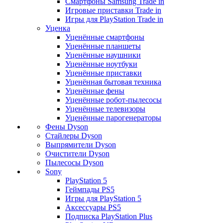
Смартфоны Samsung Trade in
Игровые приставки Trade in
Игры для PlayStation Trade in
Уценка
Уценённые смартфоны
Уценённые планшеты
Уценённые наушники
Уценённые ноутбуки
Уценённые приставки
Уценённая бытовая техника
Уценённые фены
Уценённые робот-пылесосы
Уценённые телевизоры
Уценённые парогенераторы
Фены Dyson
Стайлеры Dyson
Выпрямители Dyson
Очистители Dyson
Пылесосы Dyson
Sony
PlayStation 5
Геймпады PS5
Игры для PlayStation 5
Аксессуары PS5
Подписка PlayStation Plus