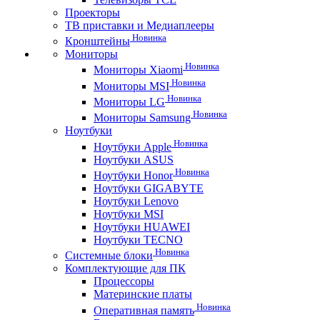
Проекторы
ТВ приставки и Медиаплееры
Новинка
Кронштейны
Мониторы
Новинка
Мониторы Xiaomi
Новинка
Мониторы MSI
Новинка
Мониторы LG
Новинка
Мониторы Samsung
Ноутбуки
Новинка
Ноутбуки Apple
Ноутбуки ASUS
Новинка
Ноутбуки Honor
Ноутбуки GIGABYTE
Ноутбуки Lenovo
Ноутбуки MSI
Ноутбуки HUAWEI
Ноутбуки TECNO
Новинка
Системные блоки
Комплектующие для ПК
Процессоры
Материнские платы
Новинка
Оперативная память