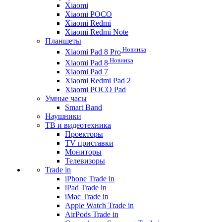
Xiaomi
Xiaomi POCO
Xiaomi Redmi
Xiaomi Redmi Note
Планшеты
Новинка
Xiaomi Pad 8 Pro
Новинка
Xiaomi Pad 8
Xiaomi Pad 7
Xiaomi Redmi Pad 2
Xiaomi POCO Pad
Умные часы
Smart Band
Наушники
ТВ и видеотехника
Проекторы
TV приставки
Мониторы
Телевизоры
Trade in
iPhone Trade in
iPad Trade in
iMac Trade in
Apple Watch Trade in
AirPods Trade in