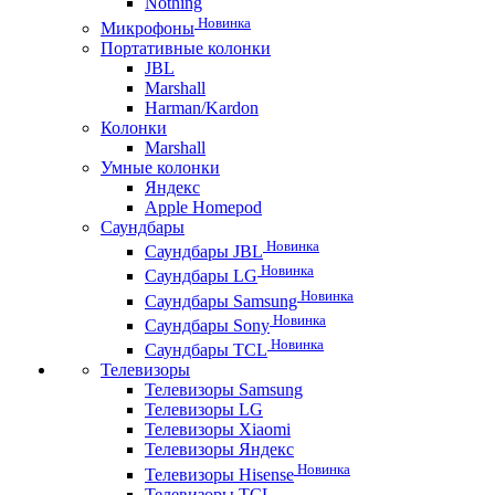
Nothing
Новинка
Микрофоны
Портативные колонки
JBL
Marshall
Harman/Kardon
Колонки
Marshall
Умные колонки
Яндекс
Apple Homepod
Саундбары
Новинка
Саундбары JBL
Новинка
Саундбары LG
Новинка
Саундбары Samsung
Новинка
Саундбары Sony
Новинка
Саундбары TCL
Телевизоры
Телевизоры Samsung
Телевизоры LG
Телевизоры Xiaomi
Телевизоры Яндекс
Новинка
Телевизоры Hisense
Телевизоры TCL