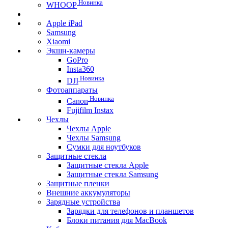
Новинка
WHOOP
Apple iPad
Samsung
Xiaomi
Экшн-камеры
GoPro
Insta360
Новинка
DJI
Фотоаппараты
Новинка
Canon
Fujifilm Instax
Чехлы
Чехлы Apple
Чехлы Samsung
Сумки для ноутбуков
Защитные стекла
Защитные стекла Apple
Защитные стекла Samsung
Защитные пленки
Внешние аккумуляторы
Зарядные устройства
Зарядки для телефонов и планшетов
Блоки питания для MacBook