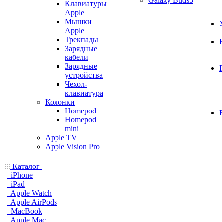
Galaxy Buds3
Клавиатуры
Apple
Мышки
Apple
Трекпады
Зарядные
кабели
Зарядные
устройства
Чехол-
клавиатура
Колонки
Homepod
Homepod
mini
Apple TV
Apple Vision Pro
Каталог
iPhone
iPad
Apple Watch
Apple AirPods
MacBook
Apple Mac