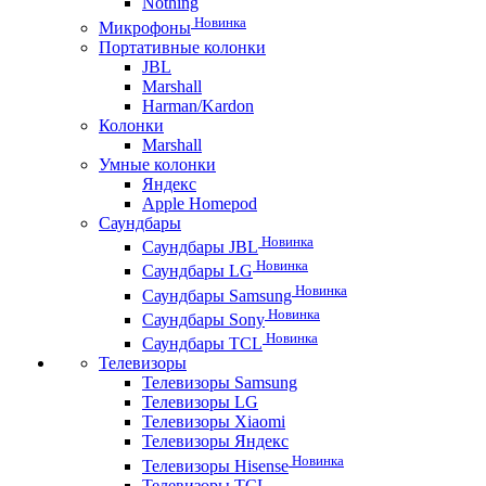
Nothing
Новинка
Микрофоны
Портативные колонки
JBL
Marshall
Harman/Kardon
Колонки
Marshall
Умные колонки
Яндекс
Apple Homepod
Саундбары
Новинка
Саундбары JBL
Новинка
Саундбары LG
Новинка
Саундбары Samsung
Новинка
Саундбары Sony
Новинка
Саундбары TCL
Телевизоры
Телевизоры Samsung
Телевизоры LG
Телевизоры Xiaomi
Телевизоры Яндекс
Новинка
Телевизоры Hisense
Телевизоры TCL