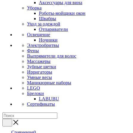
Аксессуары для вина
Уборка
Роботы-мойщики окон
Швабры
Уход за одеждой
Отпариватели
Освещение
Ночники
Электробритвы
Фены
Выпрямители для волос
Массажеры
Зубные щетки
Ирригаторы
Умные весы
Маникюрные наборы
LEGO
Брелоки
LABUBU
Сертификаты
Сравнение
0