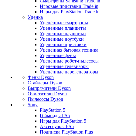
Смартфоны Samsung Trade in
Игровые приставки Trade in
Игры для PlayStation Trade in
Уценка
Уценённые смартфоны
Уценённые планшеты
Уценённые наушники
Уценённые ноутбуки
Уценённые приставки
Уценённая бытовая техника
Уценённые фены
Уценённые робот-пылесосы
Уценённые телевизоры
Уценённые парогенераторы
Фены Dyson
Стайлеры Dyson
Выпрямители Dyson
Очистители Dyson
Пылесосы Dyson
Sony
PlayStation 5
Геймпады PS5
Игры для PlayStation 5
Аксессуары PS5
Подписка PlayStation Plus