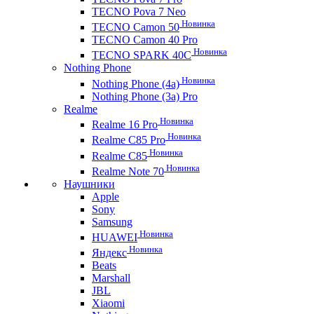
TECNO Pova 7 Neo
Новинка
TECNO Camon 50
TECNO Camon 40 Pro
Новинка
TECNO SPARK 40C
Nothing Phone
Новинка
Nothing Phone (4a)
Nothing Phone (3a) Pro
Realme
Новинка
Realme 16 Pro
Новинка
Realme C85 Pro
Новинка
Realme C85
Новинка
Realme Note 70
Наушники
Apple
Sony
Samsung
Новинка
HUAWEI
Новинка
Яндекс
Beats
Marshall
JBL
Xiaomi