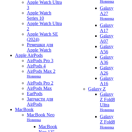
Новинка
Apple Watch Ultra
3
Galaxy
Apple Watch
A27
Series 10
Новинка
Apple Watch Ultra
Galaxy
2
A17
Apple Watch SE
Galaxy
(2024)
A07
Ремешки для
Galaxy
Apple Watch
A56
Apple AirPods
Galaxy
AirPods Pro 3
A36
AirPods 4
Galaxy
AirPods Max 2
A26
Новинка
Galaxy
AirPods Pro 2
A16
AirPods Max
Galaxy Z
EarPods
Galaxy
Запчасти для
Z Fold8
AirPods
Ultra
MacBook
Новинка
MacBook Neo
Galaxy
Новинка
Z Fold8
MacBook
Новинка
Neo 13"