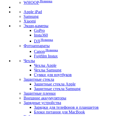
Новинка
WHOOP
Apple iPad
Samsung
Xiaomi
Экшн-камеры
GoPro
Insta360
Новинка
DJI
Фотоаппараты
Новинка
Canon
Fujifilm Instax
Чехлы
Чехлы Apple
Чехлы Samsung
Сумки для ноутбуков
Защитные стекла
Защитные стекла Apple
Защитные стекла Samsung
Защитные пленки
Внешние аккумуляторы
Зарядные устройства
Зарядки для телефонов и планшетов
Блоки питания для MacBook