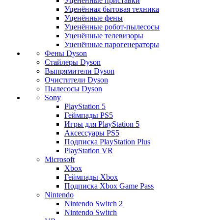
Уценённые приставки
Уценённая бытовая техника
Уценённые фены
Уценённые робот-пылесосы
Уценённые телевизоры
Уценённые парогенераторы
Фены Dyson
Стайлеры Dyson
Выпрямители Dyson
Очистители Dyson
Пылесосы Dyson
Sony
PlayStation 5
Геймпады PS5
Игры для PlayStation 5
Аксессуары PS5
Подписка PlayStation Plus
PlayStation VR
Microsoft
Xbox
Геймпады Xbox
Подписка Xbox Game Pass
Nintendo
Nintendo Switch 2
Nintendo Switch