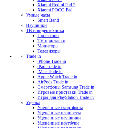
Xiaomi Redmi Pad 2
Xiaomi POCO Pad
Умные часы
Smart Band
Наушники
ТВ и видеотехника
Проекторы
TV приставки
Мониторы
Телевизоры
Trade in
iPhone Trade in
iPad Trade in
iMac Trade in
Apple Watch Trade in
AirPods Trade in
Смартфоны Samsung Trade in
Игровые приставки Trade in
Игры для PlayStation Trade in
Уценка
Уценённые смартфоны
Уценённые планшеты
Уценённые наушники
Уценённые ноутбуки