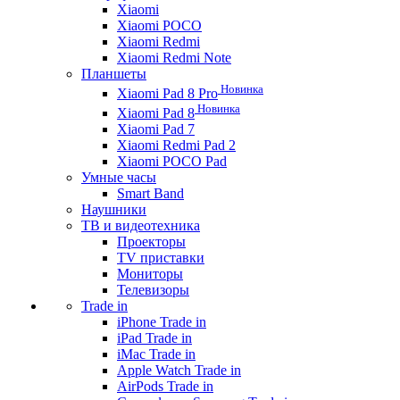
Xiaomi
Xiaomi POCO
Xiaomi Redmi
Xiaomi Redmi Note
Планшеты
Новинка
Xiaomi Pad 8 Pro
Новинка
Xiaomi Pad 8
Xiaomi Pad 7
Xiaomi Redmi Pad 2
Xiaomi POCO Pad
Умные часы
Smart Band
Наушники
ТВ и видеотехника
Проекторы
TV приставки
Мониторы
Телевизоры
Trade in
iPhone Trade in
iPad Trade in
iMac Trade in
Apple Watch Trade in
AirPods Trade in