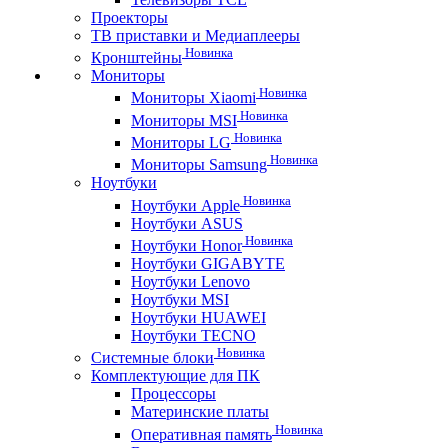
Проекторы
ТВ приставки и Медиаплееры
Новинка
Кронштейны
Мониторы
Новинка
Мониторы Xiaomi
Новинка
Мониторы MSI
Новинка
Мониторы LG
Новинка
Мониторы Samsung
Ноутбуки
Новинка
Ноутбуки Apple
Ноутбуки ASUS
Новинка
Ноутбуки Honor
Ноутбуки GIGABYTE
Ноутбуки Lenovo
Ноутбуки MSI
Ноутбуки HUAWEI
Ноутбуки TECNO
Новинка
Системные блоки
Комплектующие для ПК
Процессоры
Материнские платы
Новинка
Оперативная память