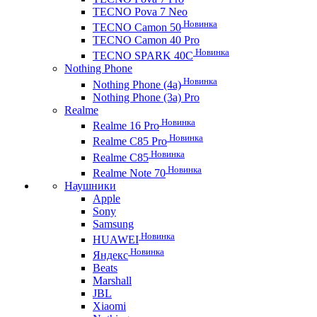
TECNO Pova 7 Neo
Новинка
TECNO Camon 50
TECNO Camon 40 Pro
Новинка
TECNO SPARK 40C
Nothing Phone
Новинка
Nothing Phone (4a)
Nothing Phone (3a) Pro
Realme
Новинка
Realme 16 Pro
Новинка
Realme C85 Pro
Новинка
Realme C85
Новинка
Realme Note 70
Наушники
Apple
Sony
Samsung
Новинка
HUAWEI
Новинка
Яндекс
Beats
Marshall
JBL
Xiaomi