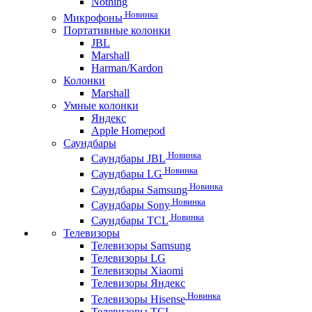
Nothing
Новинка
Микрофоны
Портативные колонки
JBL
Marshall
Harman/Kardon
Колонки
Marshall
Умные колонки
Яндекс
Apple Homepod
Саундбары
Новинка
Саундбары JBL
Новинка
Саундбары LG
Новинка
Саундбары Samsung
Новинка
Саундбары Sony
Новинка
Саундбары TCL
Телевизоры
Телевизоры Samsung
Телевизоры LG
Телевизоры Xiaomi
Телевизоры Яндекс
Новинка
Телевизоры Hisense
Телевизоры TCL