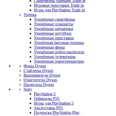
Смартфоны Samsung Trade in
Игровые приставки Trade in
Игры для PlayStation Trade in
Уценка
Уценённые смартфоны
Уценённые планшеты
Уценённые наушники
Уценённые ноутбуки
Уценённые приставки
Уценённая бытовая техника
Уценённые фены
Уценённые робот-пылесосы
Уценённые телевизоры
Уценённые парогенераторы
Фены Dyson
Стайлеры Dyson
Выпрямители Dyson
Очистители Dyson
Пылесосы Dyson
Sony
PlayStation 5
Геймпады PS5
Игры для PlayStation 5
Аксессуары PS5
Подписка PlayStation Plus