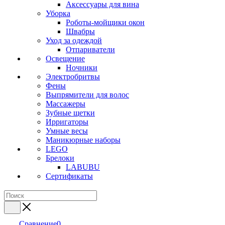
Аксессуары для вина
Уборка
Роботы-мойщики окон
Швабры
Уход за одеждой
Отпариватели
Освещение
Ночники
Электробритвы
Фены
Выпрямители для волос
Массажеры
Зубные щетки
Ирригаторы
Умные весы
Маникюрные наборы
LEGO
Брелоки
LABUBU
Сертификаты
Сравнение
0