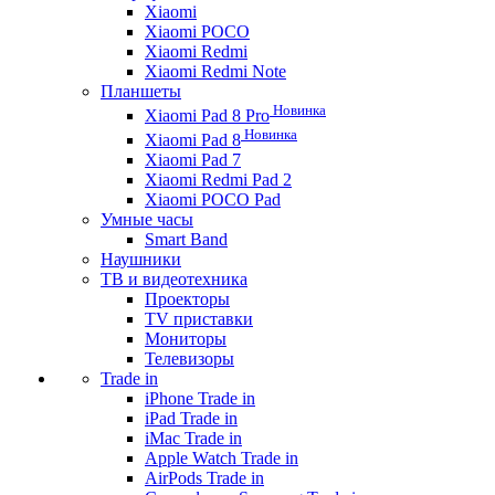
Xiaomi
Xiaomi POCO
Xiaomi Redmi
Xiaomi Redmi Note
Планшеты
Новинка
Xiaomi Pad 8 Pro
Новинка
Xiaomi Pad 8
Xiaomi Pad 7
Xiaomi Redmi Pad 2
Xiaomi POCO Pad
Умные часы
Smart Band
Наушники
ТВ и видеотехника
Проекторы
TV приставки
Мониторы
Телевизоры
Trade in
iPhone Trade in
iPad Trade in
iMac Trade in
Apple Watch Trade in
AirPods Trade in