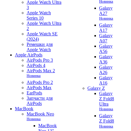
Новинка
Apple Watch Ultra
3
Galaxy
Apple Watch
A27
Series 10
Новинка
Apple Watch Ultra
Galaxy
2
A17
Apple Watch SE
Galaxy
(2024)
A07
Ремешки для
Galaxy
Apple Watch
A56
Apple AirPods
Galaxy
AirPods Pro 3
A36
AirPods 4
Galaxy
AirPods Max 2
A26
Новинка
Galaxy
AirPods Pro 2
A16
AirPods Max
Galaxy Z
EarPods
Galaxy
Запчасти для
Z Fold8
AirPods
Ultra
MacBook
Новинка
MacBook Neo
Galaxy
Новинка
Z Fold8
MacBook
Новинка
Neo 13"