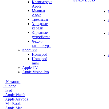
Galaxy Buds3
Клавиатуры
Apple
Мышки
Apple
Трекпады
Зарядные
кабели
Зарядные
устройства
Чехол-
клавиатура
Колонки
Homepod
Homepod
mini
Apple TV
Apple Vision Pro
Каталог
iPhone
iPad
Apple Watch
Apple AirPods
MacBook
Apple Mac