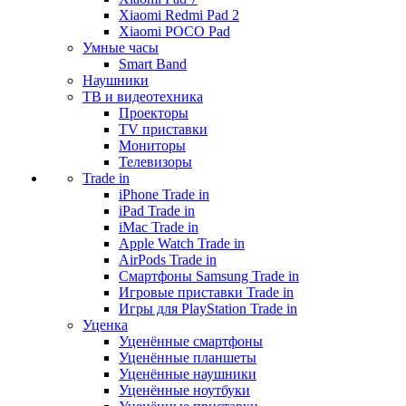
Xiaomi Redmi Pad 2
Xiaomi POCO Pad
Умные часы
Smart Band
Наушники
ТВ и видеотехника
Проекторы
TV приставки
Мониторы
Телевизоры
Trade in
iPhone Trade in
iPad Trade in
iMac Trade in
Apple Watch Trade in
AirPods Trade in
Смартфоны Samsung Trade in
Игровые приставки Trade in
Игры для PlayStation Trade in
Уценка
Уценённые смартфоны
Уценённые планшеты
Уценённые наушники
Уценённые ноутбуки