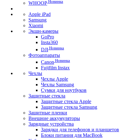
Новинка
WHOOP
Apple iPad
Samsung
Xiaomi
Экшн-камеры
GoPro
Insta360
Новинка
DJI
Фотоаппараты
Новинка
Canon
Fujifilm Instax
Чехлы
Чехлы Apple
Чехлы Samsung
Сумки для ноутбуков
Защитные стекла
Защитные стекла Apple
Защитные стекла Samsung
Защитные пленки
Внешние аккумуляторы
Зарядные устройства
Зарядки для телефонов и планшетов
Блоки питания для MacBook