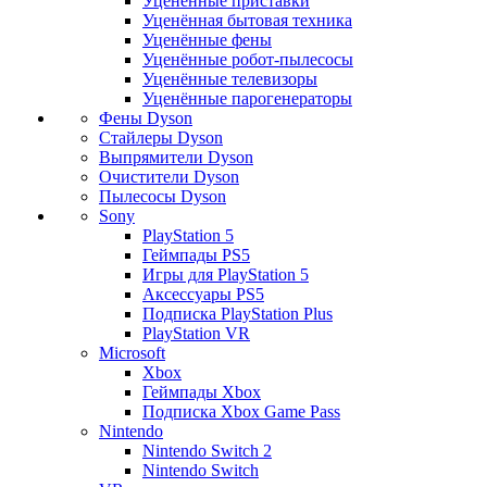
Уценённые приставки
Уценённая бытовая техника
Уценённые фены
Уценённые робот-пылесосы
Уценённые телевизоры
Уценённые парогенераторы
Фены Dyson
Стайлеры Dyson
Выпрямители Dyson
Очистители Dyson
Пылесосы Dyson
Sony
PlayStation 5
Геймпады PS5
Игры для PlayStation 5
Аксессуары PS5
Подписка PlayStation Plus
PlayStation VR
Microsoft
Xbox
Геймпады Xbox
Подписка Xbox Game Pass
Nintendo
Nintendo Switch 2
Nintendo Switch