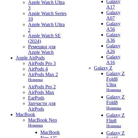
Galaxy
Apple Watch Ultra
A17
3
Galaxy
Apple Watch Series
A07
10
Galaxy
Apple Watch Ultra
A56
2
Galaxy
Apple Watch SE
A36
(2024)
Galaxy
Ремешки для
A26
Apple Watch
Galaxy
Apple AirPods
A16
AirPods Pro 3
Galaxy Z
AirPods 4
Galaxy Z
AirPods Max 2
Fold8
Новинка
Ultra
AirPods Pro 2
Новинка
AirPods Max
Galaxy Z
EarPods
Fold8
Запчасти для
Новинка
AirPods
MacBook
Galaxy Z
MacBook Neo
Flip8
Новинка
Новинка
MacBook
Galaxy Z
Neo 13"