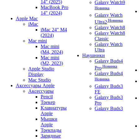
14" (2025)
Galaxy Watch9
MacBook Pro
Новинка
14" (2024)
Galaxy Watch
Apple Mac
Новинка
Ultra2
iMac
Galaxy Watch8
iMac 24" M4
Galaxy Watch8
(2024)
Classic
Mac mini
Galaxy Watch
Mac mini
Ultra
(M4, 2024)
Наушники
Mac mini
Galaxy Buds4
(M2, 2023)
Новинка
Pro
Apple Studio
Galaxy Buds4
Display
Новинка
Mac Studio
Аксессуары Apple
Galaxy Buds3
Аксессуары
FE
Pencil
Galaxy Buds3
Трекер
Pro
Клавиатуры
Galaxy Buds3
Apple
Мышки
Apple
Трекпады
Зарядные