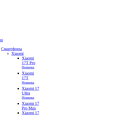
mi
Смартфоны
Xiaomi
Xiaomi
17T Pro
Новинка
Xiaomi
17T
Новинка
Xiaomi 17
Ultra
Новинка
Xiaomi 17
Pro Max
Xiaomi 17