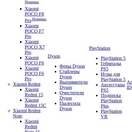
Новинка
Xiaomi
POCO F8
Новинка
Pro
Xiaomi
POCO F7
Pro
Xiaomi
POCO X7
PlayStation
Pro
Dyson
Xiaomi
PlayStation 5
POCO F6
Геймпады
Фены Dyson
Xiaomi
PS5
Стайлеры
POCO F6
Игры для
Dyson
Pro
PlayStation 5
Выпрямители
Ap
Xiaomi Redmi
Аксессуары
Dyson
ID
Xiaomi
PS5
Очистители
Redmi 15
Подписка
Dyson
Xiaomi
PlayStation
Пылесосы
Redmi 15C
Plus
Dyson
Xiaomi Redmi
PlayStation
Note
VR
Xiaomi
Redmi
Note 15