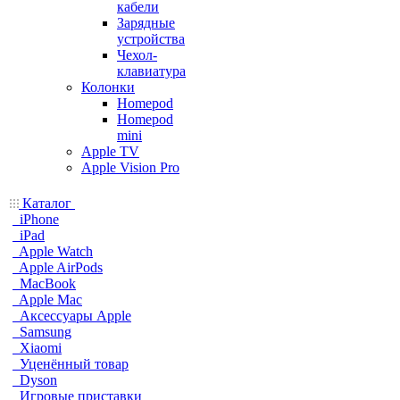
кабели
Зарядные
устройства
Чехол-
клавиатура
Колонки
Homepod
Homepod
mini
Apple TV
Apple Vision Pro
Каталог
iPhone
iPad
Apple Watch
Apple AirPods
MacBook
Apple Mac
Аксессуары Apple
Samsung
Xiaomi
Уценённый товар
Dyson
Игровые приставки