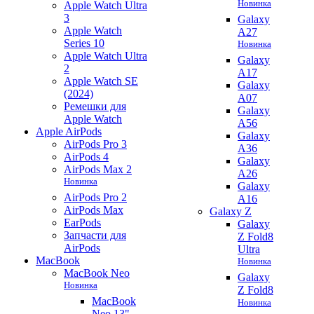
Новинка
Apple Watch Ultra
3
Galaxy
Apple Watch
A27
Series 10
Новинка
Apple Watch Ultra
Galaxy
2
A17
Apple Watch SE
Galaxy
(2024)
A07
Ремешки для
Galaxy
Apple Watch
A56
Apple AirPods
Galaxy
AirPods Pro 3
A36
AirPods 4
Galaxy
AirPods Max 2
A26
Новинка
Galaxy
AirPods Pro 2
A16
AirPods Max
Galaxy Z
EarPods
Galaxy
Запчасти для
Z Fold8
AirPods
Ultra
MacBook
Новинка
MacBook Neo
Galaxy
Новинка
Z Fold8
MacBook
Новинка
Neo 13"