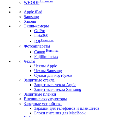
Новинка
WHOOP
Apple iPad
Samsung
Xiaomi
Экшн-камеры
GoPro
Insta360
Новинка
DJI
Фотоаппараты
Новинка
Canon
Fujifilm Instax
Чехлы
Чехлы Apple
Чехлы Samsung
Сумки для ноутбуков
Защитные стекла
Защитные стекла Apple
Защитные стекла Samsung
Защитные пленки
Внешние аккумуляторы
Зарядные устройства
Зарядки для телефонов и планшетов
Блоки питания для MacBook