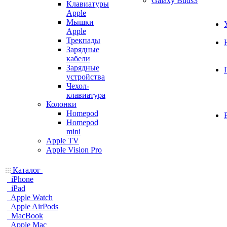
Galaxy Buds3
Клавиатуры
Apple
Мышки
Apple
Трекпады
Зарядные
кабели
Зарядные
устройства
Чехол-
клавиатура
Колонки
Homepod
Homepod
mini
Apple TV
Apple Vision Pro
Каталог
iPhone
iPad
Apple Watch
Apple AirPods
MacBook
Apple Mac