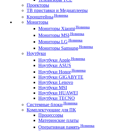
Проекторы
ТВ приставки и Медиаплееры
Новинка
Кронштейны
Мониторы
Новинка
Мониторы Xiaomi
Новинка
Мониторы MSI
Новинка
Мониторы LG
Новинка
Мониторы Samsung
Ноутбуки
Новинка
Ноутбуки Apple
Ноутбуки ASUS
Новинка
Ноутбуки Honor
Ноутбуки GIGABYTE
Ноутбуки Lenovo
Ноутбуки MSI
Ноутбуки HUAWEI
Ноутбуки TECNO
Новинка
Системные блоки
Комплектующие для ПК
Процессоры
Материнские платы
Новинка
Оперативная память