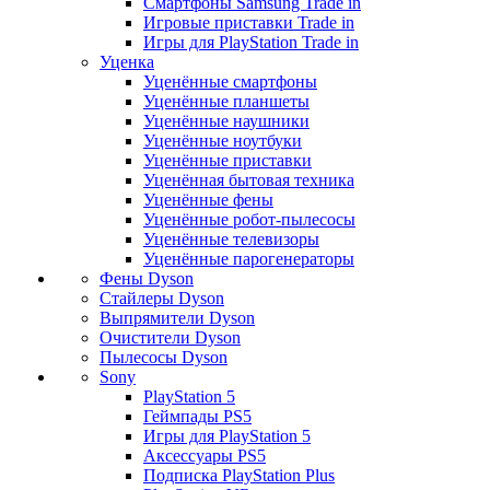
Смартфоны Samsung Trade in
Игровые приставки Trade in
Игры для PlayStation Trade in
Уценка
Уценённые смартфоны
Уценённые планшеты
Уценённые наушники
Уценённые ноутбуки
Уценённые приставки
Уценённая бытовая техника
Уценённые фены
Уценённые робот-пылесосы
Уценённые телевизоры
Уценённые парогенераторы
Фены Dyson
Стайлеры Dyson
Выпрямители Dyson
Очистители Dyson
Пылесосы Dyson
Sony
PlayStation 5
Геймпады PS5
Игры для PlayStation 5
Аксессуары PS5
Подписка PlayStation Plus