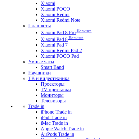
Xiaomi
Xiaomi POCO
Xiaomi Redmi
Xiaomi Redmi Note
Планшеты
Новинка
Xiaomi Pad 8 Pro
Новинка
Xiaomi Pad 8
Xiaomi Pad 7
Xiaomi Redmi Pad 2
Xiaomi POCO Pad
Умные часы
Smart Band
Наушники
ТВ и видеотехника
Проекторы
TV приставки
Мониторы
Телевизоры
Trade in
iPhone Trade in
iPad Trade in
iMac Trade in
Apple Watch Trade in
AirPods Trade in