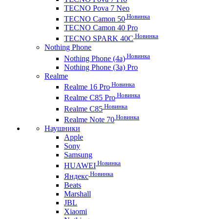
TECNO Pova 7 Neo
Новинка
TECNO Camon 50
TECNO Camon 40 Pro
Новинка
TECNO SPARK 40C
Nothing Phone
Новинка
Nothing Phone (4a)
Nothing Phone (3a) Pro
Realme
Новинка
Realme 16 Pro
Новинка
Realme C85 Pro
Новинка
Realme C85
Новинка
Realme Note 70
Наушники
Apple
Sony
Samsung
Новинка
HUAWEI
Новинка
Яндекс
Beats
Marshall
JBL
Xiaomi