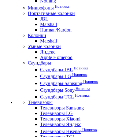
Nothing
Новинка
Микрофоны
Портативные колонки
JBL
Marshall
Harman/Kardon
Колонки
Marshall
Умные колонки
Яндекс
Apple Homepod
Саундбары
Новинка
Саундбары JBL
Новинка
Саундбары LG
Новинка
Саундбары Samsung
Новинка
Саундбары Sony
Новинка
Саундбары TCL
Телевизоры
Телевизоры Samsung
Телевизоры LG
Телевизоры Xiaomi
Телевизоры Яндекс
Новинка
Телевизоры Hisense
Телевизоры TCL