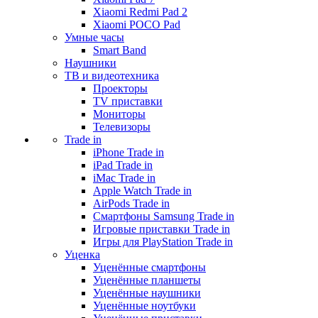
Xiaomi Redmi Pad 2
Xiaomi POCO Pad
Умные часы
Smart Band
Наушники
ТВ и видеотехника
Проекторы
TV приставки
Мониторы
Телевизоры
Trade in
iPhone Trade in
iPad Trade in
iMac Trade in
Apple Watch Trade in
AirPods Trade in
Смартфоны Samsung Trade in
Игровые приставки Trade in
Игры для PlayStation Trade in
Уценка
Уценённые смартфоны
Уценённые планшеты
Уценённые наушники
Уценённые ноутбуки