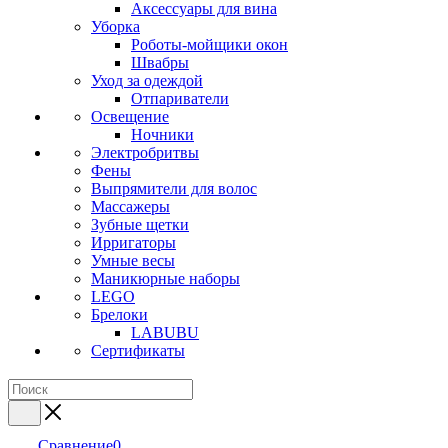
Аксессуары для вина
Уборка
Роботы-мойщики окон
Швабры
Уход за одеждой
Отпариватели
Освещение
Ночники
Электробритвы
Фены
Выпрямители для волос
Массажеры
Зубные щетки
Ирригаторы
Умные весы
Маникюрные наборы
LEGO
Брелоки
LABUBU
Сертификаты
Сравнение
0