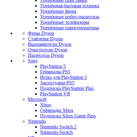
Уценённые приставки
Уценённая бытовая техника
Уценённые фены
Уценённые робот-пылесосы
Уценённые телевизоры
Уценённые парогенераторы
Фены Dyson
Стайлеры Dyson
Выпрямители Dyson
Очистители Dyson
Пылесосы Dyson
Sony
PlayStation 5
Геймпады PS5
Игры для PlayStation 5
Аксессуары PS5
Подписка PlayStation Plus
PlayStation VR
Microsoft
Xbox
Геймпады Xbox
Подписка Xbox Game Pass
Nintendo
Nintendo Switch 2
Nintendo Switch