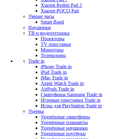
Xiaomi Redmi Pad 2
Xiaomi POCO Pad
Умные часы
Smart Band
Наушники
ТВ и видеотехника
Проекторы
TV приставки
Мониторы
Телевизоры
Trade in
iPhone Trade in
iPad Trade in
iMac Trade in
Apple Watch Trade in
AirPods Trade in
Смартфоны Samsung Trade in
Игровые приставки Trade in
Игры для PlayStation Trade in
Уценка
Уценённые смартфоны
Уценённые планшеты
Уценённые наушники
Уценённые ноутбуки