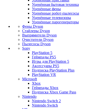
Уценённые приставки
Уценённая бытовая техника
Уценённые фены
Уценённые робот-пылесосы
Уценённые телевизоры
Уценённые парогенераторы
Фены Dyson
Стайлеры Dyson
Выпрямители Dyson
Очистители Dyson
Пылесосы Dyson
Sony
PlayStation 5
Геймпады PS5
Игры для PlayStation 5
Аксессуары PS5
Подписка PlayStation Plus
PlayStation VR
Microsoft
Xbox
Геймпады Xbox
Подписка Xbox Game Pass
Nintendo
Nintendo Switch 2
Nintendo Switch