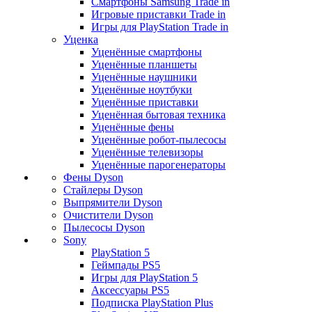
Смартфоны Samsung Trade in
Игровые приставки Trade in
Игры для PlayStation Trade in
Уценка
Уценённые смартфоны
Уценённые планшеты
Уценённые наушники
Уценённые ноутбуки
Уценённые приставки
Уценённая бытовая техника
Уценённые фены
Уценённые робот-пылесосы
Уценённые телевизоры
Уценённые парогенераторы
Фены Dyson
Стайлеры Dyson
Выпрямители Dyson
Очистители Dyson
Пылесосы Dyson
Sony
PlayStation 5
Геймпады PS5
Игры для PlayStation 5
Аксессуары PS5
Подписка PlayStation Plus