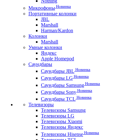
Nothing
Новинка
Микрофоны
Портативные колонки
JBL
Marshall
Harman/Kardon
Колонки
Marshall
Умные колонки
Яндекс
Apple Homepod
Саундбары
Новинка
Саундбары JBL
Новинка
Саундбары LG
Новинка
Саундбары Samsung
Новинка
Саундбары Sony
Новинка
Саундбары TCL
Телевизоры
Телевизоры Samsung
Телевизоры LG
Телевизоры Xiaomi
Телевизоры Яндекс
Новинка
Телевизоры Hisense
Телевизоры TCL