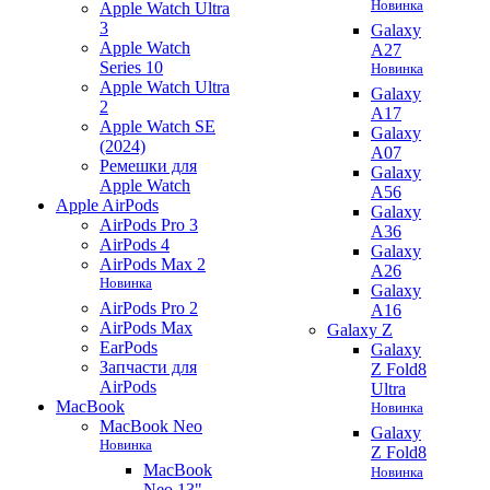
Новинка
Apple Watch Ultra
3
Galaxy
Apple Watch
A27
Series 10
Новинка
Apple Watch Ultra
Galaxy
2
A17
Apple Watch SE
Galaxy
(2024)
A07
Ремешки для
Galaxy
Apple Watch
A56
Apple AirPods
Galaxy
AirPods Pro 3
A36
AirPods 4
Galaxy
AirPods Max 2
A26
Новинка
Galaxy
AirPods Pro 2
A16
AirPods Max
Galaxy Z
EarPods
Galaxy
Запчасти для
Z Fold8
AirPods
Ultra
MacBook
Новинка
MacBook Neo
Galaxy
Новинка
Z Fold8
MacBook
Новинка
Neo 13"