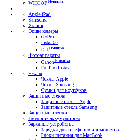
Новинка
WHOOP
Apple iPad
Samsung
Xiaomi
Экшн-камеры
GoPro
Insta360
Новинка
DJI
Фотоаппараты
Новинка
Canon
Fujifilm Instax
Чехлы
Чехлы Apple
Чехлы Samsung
Сумки для ноутбуков
Защитные стекла
Защитные стекла Apple
Защитные стекла Samsung
Защитные пленки
Внешние аккумуляторы
Зарядные устройства
Зарядки для телефонов и планшетов
Блоки питания для MacBook