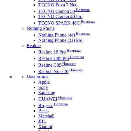
TECNO Pova 7 Neo
Новинка
TECNO Camon 50
TECNO Camon 40 Pro
Новинка
TECNO SPARK 40C
Nothing Phone
Новинка
Nothing Phone (4a)
Nothing Phone (3a) Pro
Realme
Новинка
Realme 16 Pro
Новинка
Realme C85 Pro
Новинка
Realme C85
Новинка
Realme Note 70
Наушники
Apple
Sony
Samsung
Новинка
HUAWEI
Новинка
Яндекс
Beats
Marshall
JBL
Xiaomi