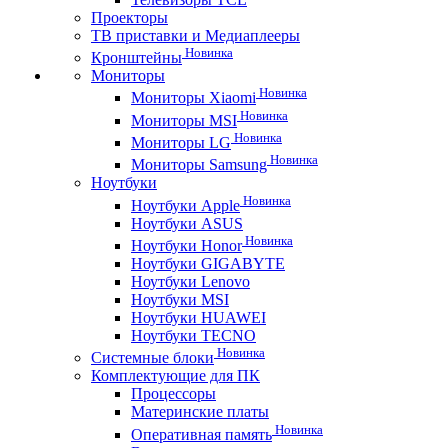
Проекторы
ТВ приставки и Медиаплееры
Новинка
Кронштейны
Мониторы
Новинка
Мониторы Xiaomi
Новинка
Мониторы MSI
Новинка
Мониторы LG
Новинка
Мониторы Samsung
Ноутбуки
Новинка
Ноутбуки Apple
Ноутбуки ASUS
Новинка
Ноутбуки Honor
Ноутбуки GIGABYTE
Ноутбуки Lenovo
Ноутбуки MSI
Ноутбуки HUAWEI
Ноутбуки TECNO
Новинка
Системные блоки
Комплектующие для ПК
Процессоры
Материнские платы
Новинка
Оперативная память