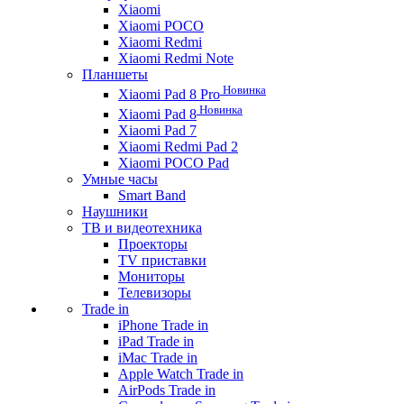
Xiaomi
Xiaomi POCO
Xiaomi Redmi
Xiaomi Redmi Note
Планшеты
Новинка
Xiaomi Pad 8 Pro
Новинка
Xiaomi Pad 8
Xiaomi Pad 7
Xiaomi Redmi Pad 2
Xiaomi POCO Pad
Умные часы
Smart Band
Наушники
ТВ и видеотехника
Проекторы
TV приставки
Мониторы
Телевизоры
Trade in
iPhone Trade in
iPad Trade in
iMac Trade in
Apple Watch Trade in
AirPods Trade in