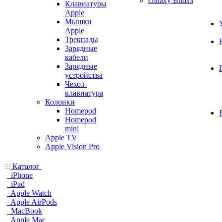
Galaxy Buds3
Клавиатуры
Apple
Мышки
Apple
Трекпады
Зарядные
кабели
Зарядные
устройства
Чехол-
клавиатура
Колонки
Homepod
Homepod
mini
Apple TV
Apple Vision Pro
Каталог
iPhone
iPad
Apple Watch
Apple AirPods
MacBook
Apple Mac