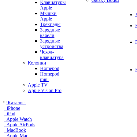
Galaxy Buds3
Клавиатуры
Apple
Мышки
Apple
Трекпады
Зарядные
кабели
Зарядные
устройства
Чехол-
клавиатура
Колонки
Homepod
Homepod
mini
Apple TV
Apple Vision Pro
Каталог
iPhone
iPad
Apple Watch
Apple AirPods
MacBook
Apple Mac