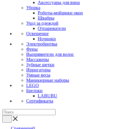
Аксессуары для вина
Уборка
Роботы-мойщики окон
Швабры
Уход за одеждой
Отпариватели
Освещение
Ночники
Электробритвы
Фены
Выпрямители для волос
Массажеры
Зубные щетки
Ирригаторы
Умные весы
Маникюрные наборы
LEGO
Брелоки
LABUBU
Сертификаты
Сравнение
0