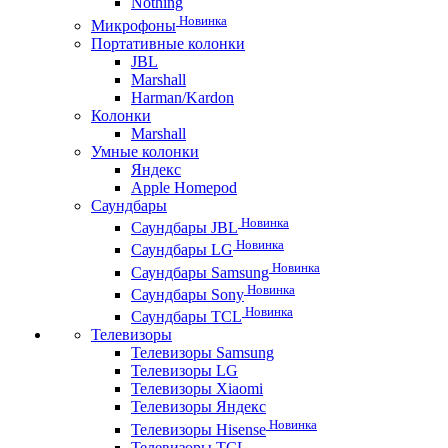
Nothing
Новинка
Микрофоны
Портативные колонки
JBL
Marshall
Harman/Kardon
Колонки
Marshall
Умные колонки
Яндекс
Apple Homepod
Саундбары
Новинка
Саундбары JBL
Новинка
Саундбары LG
Новинка
Саундбары Samsung
Новинка
Саундбары Sony
Новинка
Саундбары TCL
Телевизоры
Телевизоры Samsung
Телевизоры LG
Телевизоры Xiaomi
Телевизоры Яндекс
Новинка
Телевизоры Hisense
Телевизоры TCL