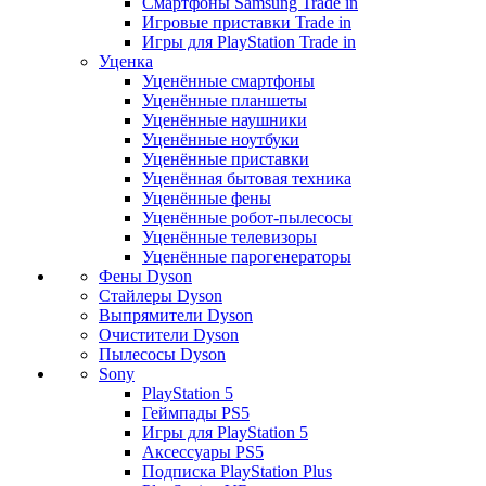
Смартфоны Samsung Trade in
Игровые приставки Trade in
Игры для PlayStation Trade in
Уценка
Уценённые смартфоны
Уценённые планшеты
Уценённые наушники
Уценённые ноутбуки
Уценённые приставки
Уценённая бытовая техника
Уценённые фены
Уценённые робот-пылесосы
Уценённые телевизоры
Уценённые парогенераторы
Фены Dyson
Стайлеры Dyson
Выпрямители Dyson
Очистители Dyson
Пылесосы Dyson
Sony
PlayStation 5
Геймпады PS5
Игры для PlayStation 5
Аксессуары PS5
Подписка PlayStation Plus