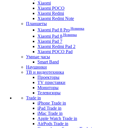
Xiaomi
Xiaomi POCO
Xiaomi Redmi
Xiaomi Redmi Note
Планшеты
Новинка
Xiaomi Pad 8 Pro
Новинка
Xiaomi Pad 8
Xiaomi Pad 7
Xiaomi Redmi Pad 2
Xiaomi POCO Pad
Умные часы
Smart Band
Наушники
ТВ и видеотехника
Проекторы
TV приставки
Мониторы
Телевизоры
Trade in
iPhone Trade in
iPad Trade in
iMac Trade in
Apple Watch Trade in
AirPods Trade in