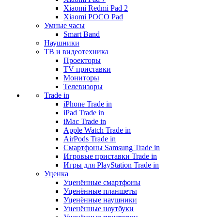
Xiaomi Redmi Pad 2
Xiaomi POCO Pad
Умные часы
Smart Band
Наушники
ТВ и видеотехника
Проекторы
TV приставки
Мониторы
Телевизоры
Trade in
iPhone Trade in
iPad Trade in
iMac Trade in
Apple Watch Trade in
AirPods Trade in
Смартфоны Samsung Trade in
Игровые приставки Trade in
Игры для PlayStation Trade in
Уценка
Уценённые смартфоны
Уценённые планшеты
Уценённые наушники
Уценённые ноутбуки