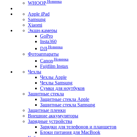
Новинка
WHOOP
Apple iPad
Samsung
Xiaomi
Экшн-камеры
GoPro
Insta360
Новинка
DJI
Фотоаппараты
Новинка
Canon
Fujifilm Instax
Чехлы
Чехлы Apple
Чехлы Samsung
Сумки для ноутбуков
Защитные стекла
Защитные стекла Apple
Защитные стекла Samsung
Защитные пленки
Внешние аккумуляторы
Зарядные устройства
Зарядки для телефонов и планшетов
Блоки питания для MacBook