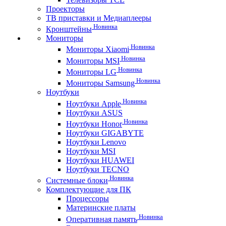
Проекторы
ТВ приставки и Медиаплееры
Новинка
Кронштейны
Мониторы
Новинка
Мониторы Xiaomi
Новинка
Мониторы MSI
Новинка
Мониторы LG
Новинка
Мониторы Samsung
Ноутбуки
Новинка
Ноутбуки Apple
Ноутбуки ASUS
Новинка
Ноутбуки Honor
Ноутбуки GIGABYTE
Ноутбуки Lenovo
Ноутбуки MSI
Ноутбуки HUAWEI
Ноутбуки TECNO
Новинка
Системные блоки
Комплектующие для ПК
Процессоры
Материнские платы
Новинка
Оперативная память