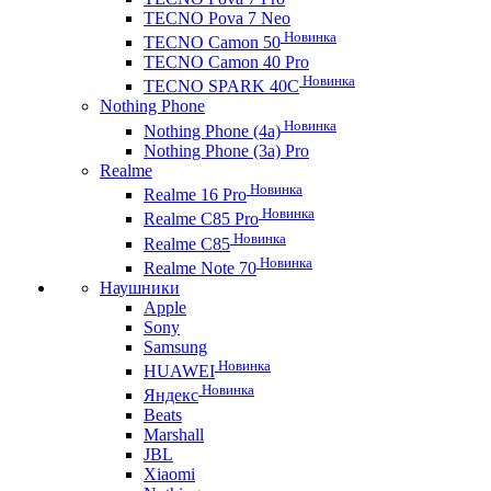
TECNO Pova 7 Neo
Новинка
TECNO Camon 50
TECNO Camon 40 Pro
Новинка
TECNO SPARK 40C
Nothing Phone
Новинка
Nothing Phone (4a)
Nothing Phone (3a) Pro
Realme
Новинка
Realme 16 Pro
Новинка
Realme C85 Pro
Новинка
Realme C85
Новинка
Realme Note 70
Наушники
Apple
Sony
Samsung
Новинка
HUAWEI
Новинка
Яндекс
Beats
Marshall
JBL
Xiaomi