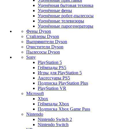
Уценённые приставки
Уценённая бытовая техника
Уценённые фены
Уценённые робот-пылесосы
Уценённые телевизоры
Уценённые парогенераторы
Фены Dyson
Стайлеры Dyson
Выпрямители Dyson
Очистители Dyson
Пылесосы Dyson
Sony
PlayStation 5
Геймпады PS5
Игры для PlayStation 5
Аксессуары PS5
Подписка PlayStation Plus
PlayStation VR
Microsoft
Xbox
Геймпады Xbox
Подписка Xbox Game Pass
Nintendo
Nintendo Switch 2
Nintendo Switch