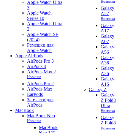
Новинка
Apple Watch Ultra
3
Galaxy
Apple Watch
A27
Series 10
Новинка
Apple Watch Ultra
Galaxy
2
A17
Apple Watch SE
Galaxy
(2024)
A07
Ремешки для
Galaxy
Apple Watch
A56
Apple AirPods
Galaxy
AirPods Pro 3
A36
AirPods 4
Galaxy
AirPods Max 2
A26
Новинка
Galaxy
AirPods Pro 2
A16
AirPods Max
Galaxy Z
EarPods
Galaxy
Запчасти для
Z Fold8
AirPods
Ultra
MacBook
Новинка
MacBook Neo
Galaxy
Новинка
Z Fold8
MacBook
Новинка
Neo 13"