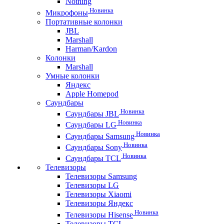
Nothing
Новинка
Микрофоны
Портативные колонки
JBL
Marshall
Harman/Kardon
Колонки
Marshall
Умные колонки
Яндекс
Apple Homepod
Саундбары
Новинка
Саундбары JBL
Новинка
Саундбары LG
Новинка
Саундбары Samsung
Новинка
Саундбары Sony
Новинка
Саундбары TCL
Телевизоры
Телевизоры Samsung
Телевизоры LG
Телевизоры Xiaomi
Телевизоры Яндекс
Новинка
Телевизоры Hisense
Телевизоры TCL