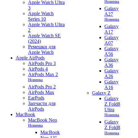
Новинка
Apple Watch Ultra
3
Galaxy
Apple Watch
A27
Series 10
Новинка
Apple Watch Ultra
Galaxy
2
A17
Apple Watch SE
Galaxy
(2024)
A07
Ремешки для
Galaxy
Apple Watch
A56
Apple AirPods
Galaxy
AirPods Pro 3
A36
AirPods 4
Galaxy
AirPods Max 2
A26
Новинка
Galaxy
AirPods Pro 2
A16
AirPods Max
Galaxy Z
EarPods
Galaxy
Запчасти для
Z Fold8
AirPods
Ultra
MacBook
Новинка
MacBook Neo
Galaxy
Новинка
Z Fold8
MacBook
Новинка
Neo 13"