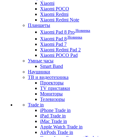
Xiaomi
Xiaomi POCO
Xiaomi Redmi
Xiaomi Redmi Note
Планшеты
Новинка
Xiaomi Pad 8 Pro
Новинка
Xiaomi Pad 8
Xiaomi Pad 7
Xiaomi Redmi Pad 2
Xiaomi POCO Pad
Умные часы
Smart Band
Наушники
ТВ и видеотехника
Проекторы
TV приставки
Мониторы
Телевизоры
Trade in
iPhone Trade in
iPad Trade in
iMac Trade in
Apple Watch Trade in
AirPods Trade in