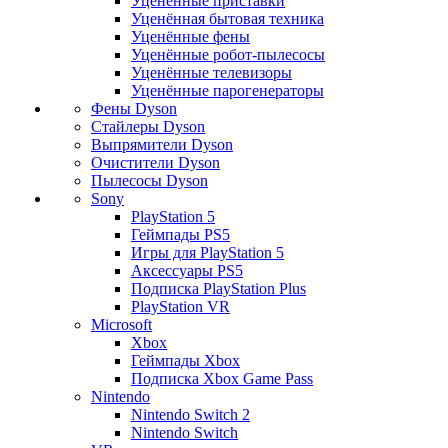
Уценённые приставки
Уценённая бытовая техника
Уценённые фены
Уценённые робот-пылесосы
Уценённые телевизоры
Уценённые парогенераторы
Фены Dyson
Стайлеры Dyson
Выпрямители Dyson
Очистители Dyson
Пылесосы Dyson
Sony
PlayStation 5
Геймпады PS5
Игры для PlayStation 5
Аксессуары PS5
Подписка PlayStation Plus
PlayStation VR
Microsoft
Xbox
Геймпады Xbox
Подписка Xbox Game Pass
Nintendo
Nintendo Switch 2
Nintendo Switch