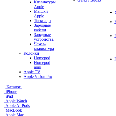
Galaxy Buds3
Клавиатуры
Apple
Мышки
Apple
Трекпады
Зарядные
кабели
Зарядные
устройства
Чехол-
клавиатура
Колонки
Homepod
Homepod
mini
Apple TV
Apple Vision Pro
Каталог
iPhone
iPad
Apple Watch
Apple AirPods
MacBook
Apple Mac