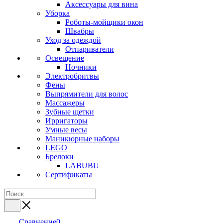
Аксессуары для вина
Уборка
Роботы-мойщики окон
Швабры
Уход за одеждой
Отпариватели
Освещение
Ночники
Электробритвы
Фены
Выпрямители для волос
Массажеры
Зубные щетки
Ирригаторы
Умные весы
Маникюрные наборы
LEGO
Брелоки
LABUBU
Сертификаты
Сравнение
0