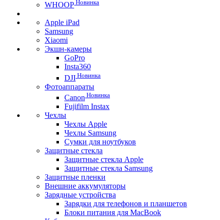
Новинка
WHOOP
Apple iPad
Samsung
Xiaomi
Экшн-камеры
GoPro
Insta360
Новинка
DJI
Фотоаппараты
Новинка
Canon
Fujifilm Instax
Чехлы
Чехлы Apple
Чехлы Samsung
Сумки для ноутбуков
Защитные стекла
Защитные стекла Apple
Защитные стекла Samsung
Защитные пленки
Внешние аккумуляторы
Зарядные устройства
Зарядки для телефонов и планшетов
Блоки питания для MacBook