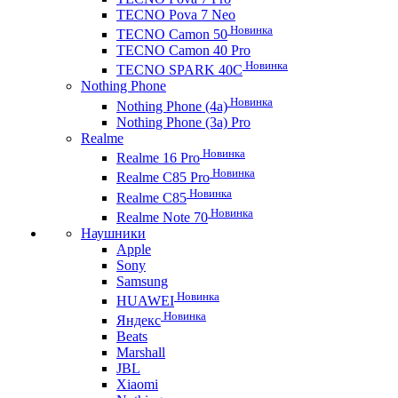
TECNO Pova 7 Neo
Новинка
TECNO Camon 50
TECNO Camon 40 Pro
Новинка
TECNO SPARK 40C
Nothing Phone
Новинка
Nothing Phone (4a)
Nothing Phone (3a) Pro
Realme
Новинка
Realme 16 Pro
Новинка
Realme C85 Pro
Новинка
Realme C85
Новинка
Realme Note 70
Наушники
Apple
Sony
Samsung
Новинка
HUAWEI
Новинка
Яндекс
Beats
Marshall
JBL
Xiaomi