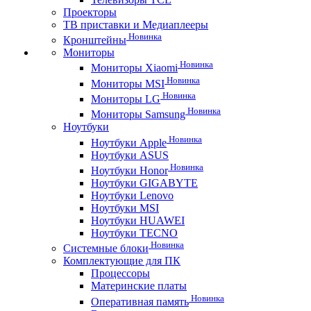
Проекторы
ТВ приставки и Медиаплееры
Новинка
Кронштейны
Мониторы
Новинка
Мониторы Xiaomi
Новинка
Мониторы MSI
Новинка
Мониторы LG
Новинка
Мониторы Samsung
Ноутбуки
Новинка
Ноутбуки Apple
Ноутбуки ASUS
Новинка
Ноутбуки Honor
Ноутбуки GIGABYTE
Ноутбуки Lenovo
Ноутбуки MSI
Ноутбуки HUAWEI
Ноутбуки TECNO
Новинка
Системные блоки
Комплектующие для ПК
Процессоры
Материнские платы
Новинка
Оперативная память