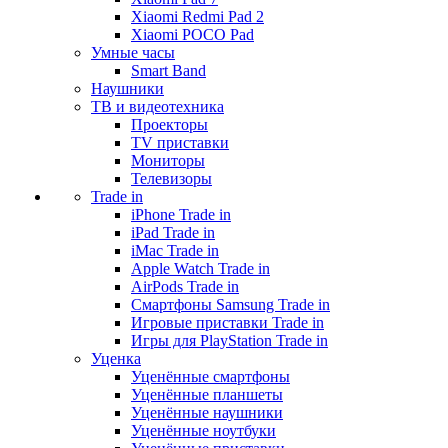
Xiaomi Redmi Pad 2
Xiaomi POCO Pad
Умные часы
Smart Band
Наушники
ТВ и видеотехника
Проекторы
TV приставки
Мониторы
Телевизоры
Trade in
iPhone Trade in
iPad Trade in
iMac Trade in
Apple Watch Trade in
AirPods Trade in
Смартфоны Samsung Trade in
Игровые приставки Trade in
Игры для PlayStation Trade in
Уценка
Уценённые смартфоны
Уценённые планшеты
Уценённые наушники
Уценённые ноутбуки