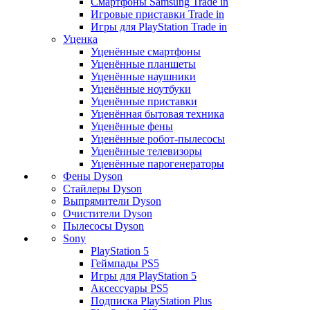
Смартфоны Samsung Trade in
Игровые приставки Trade in
Игры для PlayStation Trade in
Уценка
Уценённые смартфоны
Уценённые планшеты
Уценённые наушники
Уценённые ноутбуки
Уценённые приставки
Уценённая бытовая техника
Уценённые фены
Уценённые робот-пылесосы
Уценённые телевизоры
Уценённые парогенераторы
Фены Dyson
Стайлеры Dyson
Выпрямители Dyson
Очистители Dyson
Пылесосы Dyson
Sony
PlayStation 5
Геймпады PS5
Игры для PlayStation 5
Аксессуары PS5
Подписка PlayStation Plus