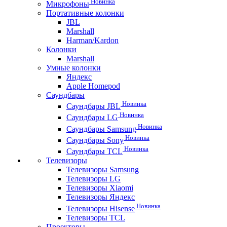
Новинка
Микрофоны
Портативные колонки
JBL
Marshall
Harman/Kardon
Колонки
Marshall
Умные колонки
Яндекс
Apple Homepod
Саундбары
Новинка
Саундбары JBL
Новинка
Саундбары LG
Новинка
Саундбары Samsung
Новинка
Саундбары Sony
Новинка
Саундбары TCL
Телевизоры
Телевизоры Samsung
Телевизоры LG
Телевизоры Xiaomi
Телевизоры Яндекс
Новинка
Телевизоры Hisense
Телевизоры TCL
Проекторы