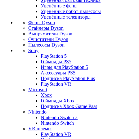
Уценённая бытовая техника
Уценённые фены
Уценённые робот-пылесосы
Уценённые телевизоры
Фены Dyson
Стайлеры Dyson
Выпрямители Dyson
Очистители Dyson
Пылесосы Dyson
Sony
PlayStation 5
Геймпады PS5
Игры для PlayStation 5
Аксессуары PS5
Подписка PlayStation Plus
PlayStation VR
Microsoft
Xbox
Геймпады Xbox
Подписка Xbox Game Pass
Nintendo
Nintendo Switch 2
Nintendo Switch
VR шлемы
PlayStation VR