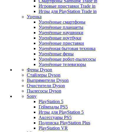
Смартфоны Samsung Trade in
Игровые приставки Trade in
Игры для PlayStation Trade in
Уценка
Уценённые смартфоны
Уценённые планшеты
Уценённые наушники
Уценённые ноутбуки
Уценённые приставки
Уценённая бытовая техника
Уценённые фены
Уценённые робот-пылесосы
Уценённые телевизоры
Фены Dyson
Стайлеры Dyson
Выпрямители Dyson
Очистители Dyson
Пылесосы Dyson
Sony
PlayStation 5
Геймпады PS5
Игры для PlayStation 5
Аксессуары PS5
Подписка PlayStation Plus
PlayStation VR