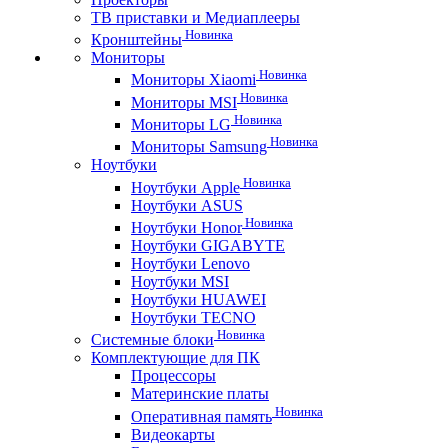
ТВ приставки и Медиаплееры
Новинка
Кронштейны
Мониторы
Новинка
Мониторы Xiaomi
Новинка
Мониторы MSI
Новинка
Мониторы LG
Новинка
Мониторы Samsung
Ноутбуки
Новинка
Ноутбуки Apple
Ноутбуки ASUS
Новинка
Ноутбуки Honor
Ноутбуки GIGABYTE
Ноутбуки Lenovo
Ноутбуки MSI
Ноутбуки HUAWEI
Ноутбуки TECNO
Новинка
Системные блоки
Комплектующие для ПК
Процессоры
Материнские платы
Новинка
Оперативная память
Видеокарты