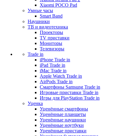
Xiaomi POCO Pad
Умные часы
Smart Band
Наушники
ТВ и видеотехника
Проекторы
TV приставки
Мониторы
Телевизоры
Trade in
iPhone Trade in
iPad Trade in
iMac Trade in
Apple Watch Trade in
AirPods Trade in
Смартфоны Samsung Trade in
Игровые приставки Trade in
Игры для PlayStation Trade in
Уценка
Уценённые смартфоны
Уценённые планшеты
Уценённые наушники
Уценённые ноутбуки
Уценённые приставки