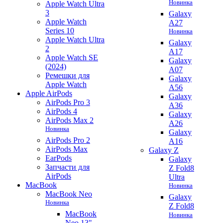
Новинка
Apple Watch Ultra
3
Galaxy
Apple Watch
A27
Series 10
Новинка
Apple Watch Ultra
Galaxy
2
A17
Apple Watch SE
Galaxy
(2024)
A07
Ремешки для
Galaxy
Apple Watch
A56
Apple AirPods
Galaxy
AirPods Pro 3
A36
AirPods 4
Galaxy
AirPods Max 2
A26
Новинка
Galaxy
AirPods Pro 2
A16
AirPods Max
Galaxy Z
EarPods
Galaxy
Запчасти для
Z Fold8
AirPods
Ultra
MacBook
Новинка
MacBook Neo
Galaxy
Новинка
Z Fold8
MacBook
Новинка
Neo 13"