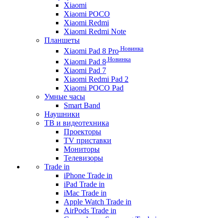
Xiaomi
Xiaomi POCO
Xiaomi Redmi
Xiaomi Redmi Note
Планшеты
Новинка
Xiaomi Pad 8 Pro
Новинка
Xiaomi Pad 8
Xiaomi Pad 7
Xiaomi Redmi Pad 2
Xiaomi POCO Pad
Умные часы
Smart Band
Наушники
ТВ и видеотехника
Проекторы
TV приставки
Мониторы
Телевизоры
Trade in
iPhone Trade in
iPad Trade in
iMac Trade in
Apple Watch Trade in
AirPods Trade in