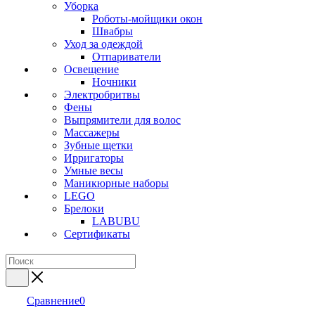
Уборка
Роботы-мойщики окон
Швабры
Уход за одеждой
Отпариватели
Освещение
Ночники
Электробритвы
Фены
Выпрямители для волос
Массажеры
Зубные щетки
Ирригаторы
Умные весы
Маникюрные наборы
LEGO
Брелоки
LABUBU
Сертификаты
Сравнение
0