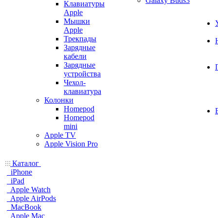
Galaxy Buds3
Клавиатуры
Apple
Мышки
Apple
Трекпады
Зарядные
кабели
Зарядные
устройства
Чехол-
клавиатура
Колонки
Homepod
Homepod
mini
Apple TV
Apple Vision Pro
Каталог
iPhone
iPad
Apple Watch
Apple AirPods
MacBook
Apple Mac