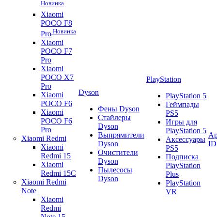
Новинка
Xiaomi
POCO F8
Новинка
Pro
Xiaomi
POCO F7
Pro
Xiaomi
POCO X7
PlayStation
Pro
Dyson
Xiaomi
PlayStation 5
POCO F6
Геймпады
Фены Dyson
Xiaomi
PS5
Стайлеры
POCO F6
Игры для
Dyson
Pro
PlayStation 5
Выпрямители
Ap
Xiaomi Redmi
Аксессуары
Dyson
ID
Xiaomi
PS5
Очистители
Redmi 15
Подписка
Dyson
Xiaomi
PlayStation
Пылесосы
Redmi 15C
Plus
Dyson
Xiaomi Redmi
PlayStation
Note
VR
Xiaomi
Redmi
Note 15