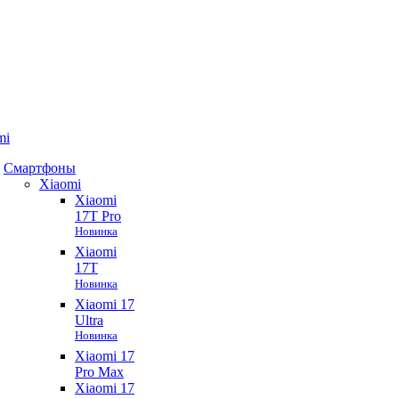
mi
Смартфоны
Xiaomi
Xiaomi
17T Pro
Новинка
Xiaomi
17T
Новинка
Xiaomi 17
Ultra
Новинка
Xiaomi 17
Pro Max
Xiaomi 17