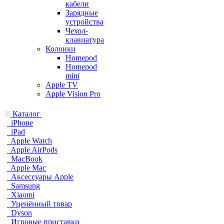
кабели
Зарядные
устройства
Чехол-
клавиатура
Колонки
Homepod
Homepod
mini
Apple TV
Apple Vision Pro
Каталог
iPhone
iPad
Apple Watch
Apple AirPods
MacBook
Apple Mac
Аксессуары Apple
Samsung
Xiaomi
Уценённый товар
Dyson
Игровые приставки