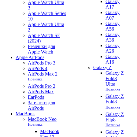
Galaxy
Apple Watch Ultra
A17
3
Galaxy
Apple Watch Series
A07
10
Galaxy
Apple Watch Ultra
A56
2
Galaxy
Apple Watch SE
A36
(2024)
Galaxy
Ремешки для
A26
Apple Watch
Galaxy
Apple AirPods
A16
AirPods Pro 3
Galaxy Z
AirPods 4
Galaxy Z
AirPods Max 2
Fold8
Новинка
Ultra
AirPods Pro 2
Новинка
AirPods Max
Galaxy Z
EarPods
Fold8
Запчасти для
Новинка
AirPods
MacBook
Galaxy Z
MacBook Neo
Flip8
Новинка
Новинка
MacBook
Galaxy Z
Neo 13"