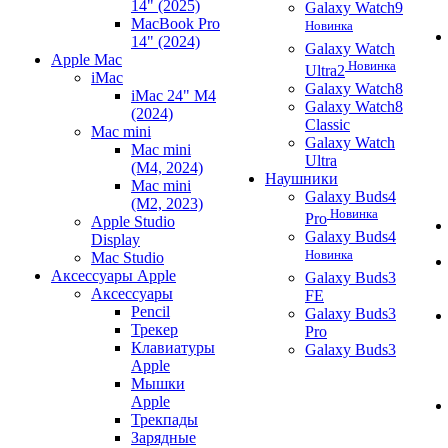
14" (2025)
Galaxy Watch9
MacBook Pro
Новинка
14" (2024)
Galaxy Watch
Apple Mac
Новинка
Ultra2
iMac
Galaxy Watch8
iMac 24" M4
Galaxy Watch8
(2024)
Classic
Mac mini
Galaxy Watch
Mac mini
Ultra
(M4, 2024)
Наушники
Mac mini
Galaxy Buds4
(M2, 2023)
Новинка
Pro
Apple Studio
Galaxy Buds4
Display
Новинка
Mac Studio
Аксессуары Apple
Galaxy Buds3
Аксессуары
FE
Pencil
Galaxy Buds3
Трекер
Pro
Клавиатуры
Galaxy Buds3
Apple
Мышки
Apple
Трекпады
Зарядные