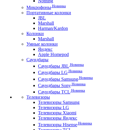
Nothing
Новинка
Микрофоны
Портативные колонки
JBL
Marshall
Harman/Kardon
Колонки
Marshall
Умные колонки
Яндекс
Apple Homepod
Саундбары
Новинка
Саундбары JBL
Новинка
Саундбары LG
Новинка
Саундбары Samsung
Новинка
Саундбары Sony
Новинка
Саундбары TCL
Телевизоры
Телевизоры Samsung
Телевизоры LG
Телевизоры Xiaomi
Телевизоры Яндекс
Новинка
Телевизоры Hisense
Телевизоры TCL