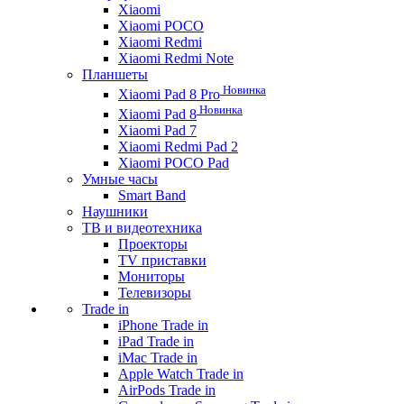
Xiaomi
Xiaomi POCO
Xiaomi Redmi
Xiaomi Redmi Note
Планшеты
Новинка
Xiaomi Pad 8 Pro
Новинка
Xiaomi Pad 8
Xiaomi Pad 7
Xiaomi Redmi Pad 2
Xiaomi POCO Pad
Умные часы
Smart Band
Наушники
ТВ и видеотехника
Проекторы
TV приставки
Мониторы
Телевизоры
Trade in
iPhone Trade in
iPad Trade in
iMac Trade in
Apple Watch Trade in
AirPods Trade in