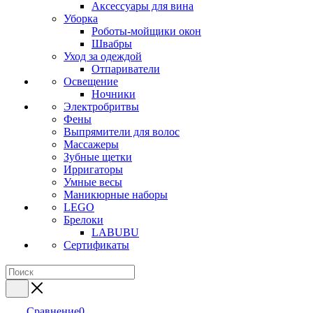
Аксессуары для вина
Уборка
Роботы-мойщики окон
Швабры
Уход за одеждой
Отпариватели
Освещение
Ночники
Электробритвы
Фены
Выпрямители для волос
Массажеры
Зубные щетки
Ирригаторы
Умные весы
Маникюрные наборы
LEGO
Брелоки
LABUBU
Сертификаты
Сравнение
0