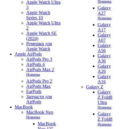
Новинка
Apple Watch Ultra
3
Galaxy
Apple Watch
A27
Series 10
Новинка
Apple Watch Ultra
Galaxy
2
A17
Apple Watch SE
Galaxy
(2024)
A07
Ремешки для
Galaxy
Apple Watch
A56
Apple AirPods
Galaxy
AirPods Pro 3
A36
AirPods 4
Galaxy
AirPods Max 2
A26
Новинка
Galaxy
AirPods Pro 2
A16
AirPods Max
Galaxy Z
EarPods
Galaxy
Запчасти для
Z Fold8
AirPods
Ultra
MacBook
Новинка
MacBook Neo
Galaxy
Новинка
Z Fold8
MacBook
Новинка
Neo 13"