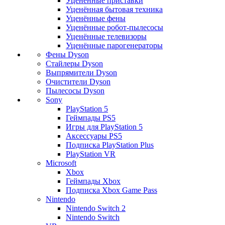
Уценённые приставки
Уценённая бытовая техника
Уценённые фены
Уценённые робот-пылесосы
Уценённые телевизоры
Уценённые парогенераторы
Фены Dyson
Стайлеры Dyson
Выпрямители Dyson
Очистители Dyson
Пылесосы Dyson
Sony
PlayStation 5
Геймпады PS5
Игры для PlayStation 5
Аксессуары PS5
Подписка PlayStation Plus
PlayStation VR
Microsoft
Xbox
Геймпады Xbox
Подписка Xbox Game Pass
Nintendo
Nintendo Switch 2
Nintendo Switch