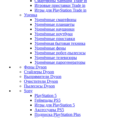
Смартфоны Samsung Trade in
Игровые приставки Trade in
Игры для PlayStation Trade in
Уценка
Уценённые смартфоны
Уценённые планшеты
Уценённые наушники
Уценённые ноутбуки
Уценённые приставки
Уценённая бытовая техника
Уценённые фены
Уценённые робот-пылесосы
Уценённые телевизоры
Уценённые парогенераторы
Фены Dyson
Стайлеры Dyson
Выпрямители Dyson
Очистители Dyson
Пылесосы Dyson
Sony
PlayStation 5
Геймпады PS5
Игры для PlayStation 5
Аксессуары PS5
Подписка PlayStation Plus