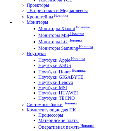
Проекторы
ТВ приставки и Медиаплееры
Новинка
Кронштейны
Мониторы
Новинка
Мониторы Xiaomi
Новинка
Мониторы MSI
Новинка
Мониторы LG
Новинка
Мониторы Samsung
Ноутбуки
Новинка
Ноутбуки Apple
Ноутбуки ASUS
Новинка
Ноутбуки Honor
Ноутбуки GIGABYTE
Ноутбуки Lenovo
Ноутбуки MSI
Ноутбуки HUAWEI
Ноутбуки TECNO
Новинка
Системные блоки
Комплектующие для ПК
Процессоры
Материнские платы
Новинка
Оперативная память