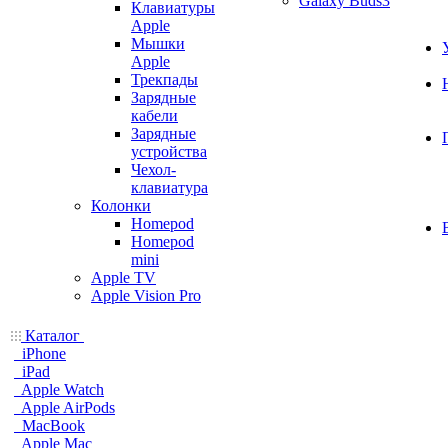
Galaxy Buds3
Клавиатуры
Apple
Мышки
Apple
Трекпады
Зарядные
кабели
Зарядные
устройства
Чехол-
клавиатура
Колонки
Homepod
Homepod
mini
Apple TV
Apple Vision Pro
Каталог
iPhone
iPad
Apple Watch
Apple AirPods
MacBook
Apple Mac