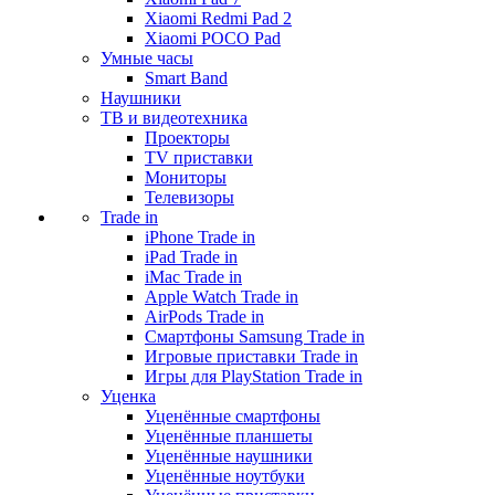
Xiaomi Redmi Pad 2
Xiaomi POCO Pad
Умные часы
Smart Band
Наушники
ТВ и видеотехника
Проекторы
TV приставки
Мониторы
Телевизоры
Trade in
iPhone Trade in
iPad Trade in
iMac Trade in
Apple Watch Trade in
AirPods Trade in
Смартфоны Samsung Trade in
Игровые приставки Trade in
Игры для PlayStation Trade in
Уценка
Уценённые смартфоны
Уценённые планшеты
Уценённые наушники
Уценённые ноутбуки