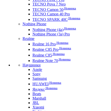
TECNO Pova 7 Neo
Новинка
TECNO Camon 50
TECNO Camon 40 Pro
Новинка
TECNO SPARK 40C
Nothing Phone
Новинка
Nothing Phone (4a)
Nothing Phone (3a) Pro
Realme
Новинка
Realme 16 Pro
Новинка
Realme C85 Pro
Новинка
Realme C85
Новинка
Realme Note 70
Наушники
Apple
Sony
Samsung
Новинка
HUAWEI
Новинка
Яндекс
Beats
Marshall
JBL
Xiaomi