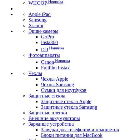
Новинка
WHOOP
Apple iPad
Samsung
Xiaomi
Экшн-камеры
GoPro
Insta360
Новинка
DJI
Фотоаппараты
Новинка
Canon
Fujifilm Instax
Чехлы
Чехлы Apple
Чехлы Samsung
Сумки для ноутбуков
Защитные стекла
Защитные стекла Apple
Защитные стекла Samsung
Защитные пленки
Внешние аккумуляторы
Зарядные устройства
Зарядки для телефонов и планшетов
Блоки питания для MacBook