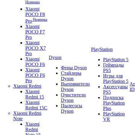
Новинка
Xiaomi
POCO F8
Новинка
Pro
Xiaomi
POCO F7
Pro
Xiaomi
POCO X7
PlayStation
Pro
Dyson
Xiaomi
PlayStation 5
POCO F6
Геймпады
Фены Dyson
Xiaomi
PS5
Стайлеры
POCO F6
Игры для
Dyson
Pro
PlayStation 5
Выпрямители
Ap
Xiaomi Redmi
Аксессуары
Dyson
ID
Xiaomi
PS5
Очистители
Redmi 15
Подписка
Dyson
Xiaomi
PlayStation
Пылесосы
Redmi 15C
Plus
Dyson
Xiaomi Redmi
PlayStation
Note
VR
Xiaomi
Redmi
Note 15