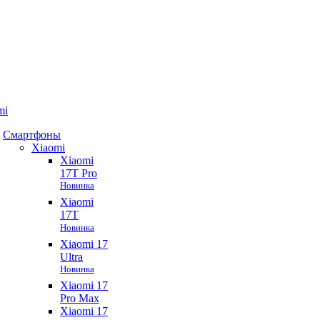
mi
Смартфоны
Xiaomi
Xiaomi
17T Pro
Новинка
Xiaomi
17T
Новинка
Xiaomi 17
Ultra
Новинка
Xiaomi 17
Pro Max
Xiaomi 17