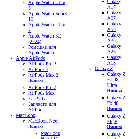
Galaxy
Apple Watch Ultra
A17
3
Galaxy
Apple Watch Series
A07
10
Galaxy
Apple Watch Ultra
A56
2
Galaxy
Apple Watch SE
A36
(2024)
Galaxy
Ремешки для
A26
Apple Watch
Galaxy
Apple AirPods
A16
AirPods Pro 3
Galaxy Z
AirPods 4
Galaxy Z
AirPods Max 2
Fold8
Новинка
Ultra
AirPods Pro 2
Новинка
AirPods Max
Galaxy Z
EarPods
Fold8
Запчасти для
Новинка
AirPods
MacBook
Galaxy Z
MacBook Neo
Flip8
Новинка
Новинка
MacBook
Galaxy Z
Neo 13"