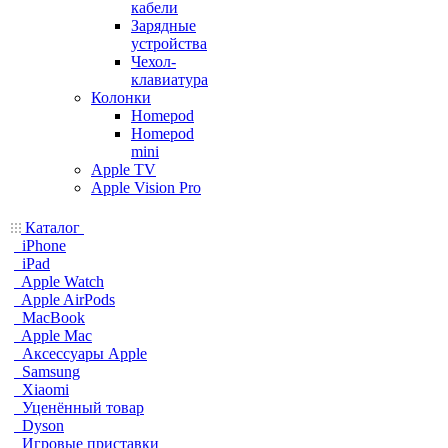
кабели
Зарядные
устройства
Чехол-
клавиатура
Колонки
Homepod
Homepod
mini
Apple TV
Apple Vision Pro
Каталог
iPhone
iPad
Apple Watch
Apple AirPods
MacBook
Apple Mac
Аксессуары Apple
Samsung
Xiaomi
Уценённый товар
Dyson
Игровые приставки