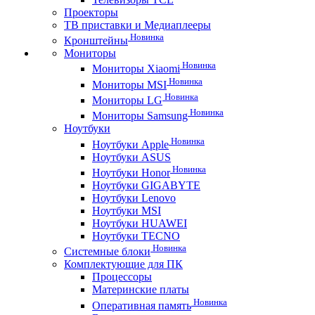
Проекторы
ТВ приставки и Медиаплееры
Новинка
Кронштейны
Мониторы
Новинка
Мониторы Xiaomi
Новинка
Мониторы MSI
Новинка
Мониторы LG
Новинка
Мониторы Samsung
Ноутбуки
Новинка
Ноутбуки Apple
Ноутбуки ASUS
Новинка
Ноутбуки Honor
Ноутбуки GIGABYTE
Ноутбуки Lenovo
Ноутбуки MSI
Ноутбуки HUAWEI
Ноутбуки TECNO
Новинка
Системные блоки
Комплектующие для ПК
Процессоры
Материнские платы
Новинка
Оперативная память