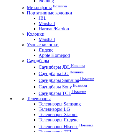
Nothing
Новинка
Микрофоны
Портативные колонки
JBL
Marshall
Harman/Kardon
Колонки
Marshall
Умные колонки
Яндекс
Apple Homepod
Саундбары
Новинка
Саундбары JBL
Новинка
Саундбары LG
Новинка
Саундбары Samsung
Новинка
Саундбары Sony
Новинка
Саундбары TCL
Телевизоры
Телевизоры Samsung
Телевизоры LG
Телевизоры Xiaomi
Телевизоры Яндекс
Новинка
Телевизоры Hisense
Телевизоры TCL