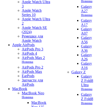
Новинка
Apple Watch Ultra
3
Galaxy
Apple Watch
A27
Series 10
Новинка
Apple Watch Ultra
Galaxy
2
A17
Apple Watch SE
Galaxy
(2024)
A07
Ремешки для
Galaxy
Apple Watch
A56
Apple AirPods
Galaxy
AirPods Pro 3
A36
AirPods 4
Galaxy
AirPods Max 2
A26
Новинка
Galaxy
AirPods Pro 2
A16
AirPods Max
Galaxy Z
EarPods
Galaxy
Запчасти для
Z Fold8
AirPods
Ultra
MacBook
Новинка
MacBook Neo
Galaxy
Новинка
Z Fold8
MacBook
Новинка
Neo 13"