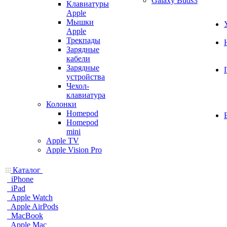
Galaxy Buds3
Клавиатуры
Apple
Мышки
Apple
Трекпады
Зарядные
кабели
Зарядные
устройства
Чехол-
клавиатура
Колонки
Homepod
Homepod
mini
Apple TV
Apple Vision Pro
Каталог
iPhone
iPad
Apple Watch
Apple AirPods
MacBook
Apple Mac