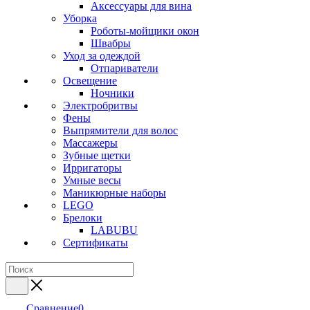
Аксессуары для вина
Уборка
Роботы-мойщики окон
Швабры
Уход за одеждой
Отпариватели
Освещение
Ночники
Электробритвы
Фены
Выпрямители для волос
Массажеры
Зубные щетки
Ирригаторы
Умные весы
Маникюрные наборы
LEGO
Брелоки
LABUBU
Сертификаты
Сравнение
0