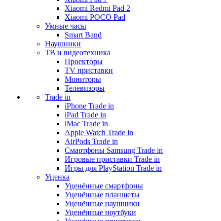
Xiaomi Redmi Pad 2
Xiaomi POCO Pad
Умные часы
Smart Band
Наушники
ТВ и видеотехника
Проекторы
TV приставки
Мониторы
Телевизоры
Trade in
iPhone Trade in
iPad Trade in
iMac Trade in
Apple Watch Trade in
AirPods Trade in
Смартфоны Samsung Trade in
Игровые приставки Trade in
Игры для PlayStation Trade in
Уценка
Уценённые смартфоны
Уценённые планшеты
Уценённые наушники
Уценённые ноутбуки