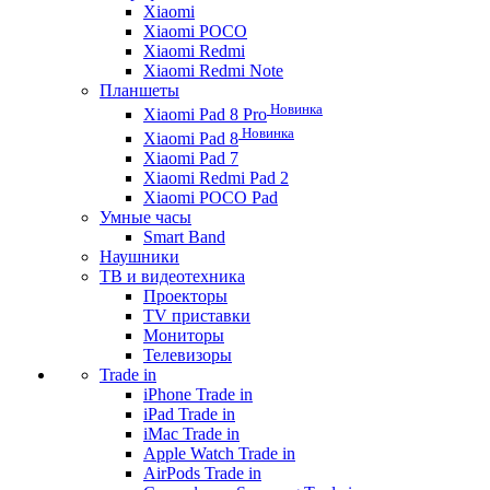
Xiaomi
Xiaomi POCO
Xiaomi Redmi
Xiaomi Redmi Note
Планшеты
Новинка
Xiaomi Pad 8 Pro
Новинка
Xiaomi Pad 8
Xiaomi Pad 7
Xiaomi Redmi Pad 2
Xiaomi POCO Pad
Умные часы
Smart Band
Наушники
ТВ и видеотехника
Проекторы
TV приставки
Мониторы
Телевизоры
Trade in
iPhone Trade in
iPad Trade in
iMac Trade in
Apple Watch Trade in
AirPods Trade in