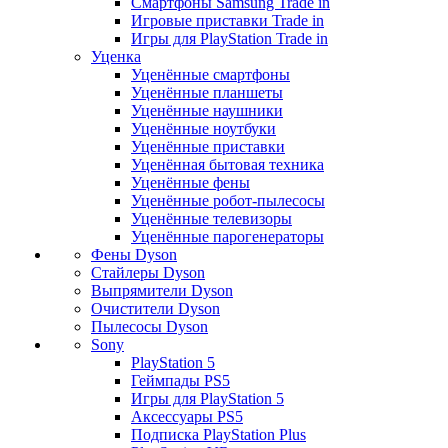
Смартфоны Samsung Trade in
Игровые приставки Trade in
Игры для PlayStation Trade in
Уценка
Уценённые смартфоны
Уценённые планшеты
Уценённые наушники
Уценённые ноутбуки
Уценённые приставки
Уценённая бытовая техника
Уценённые фены
Уценённые робот-пылесосы
Уценённые телевизоры
Уценённые парогенераторы
Фены Dyson
Стайлеры Dyson
Выпрямители Dyson
Очистители Dyson
Пылесосы Dyson
Sony
PlayStation 5
Геймпады PS5
Игры для PlayStation 5
Аксессуары PS5
Подписка PlayStation Plus