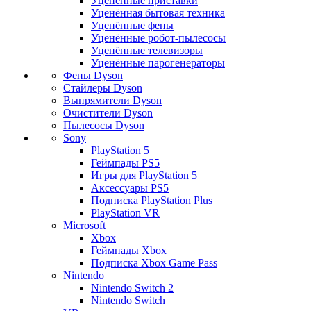
Уценённые приставки
Уценённая бытовая техника
Уценённые фены
Уценённые робот-пылесосы
Уценённые телевизоры
Уценённые парогенераторы
Фены Dyson
Стайлеры Dyson
Выпрямители Dyson
Очистители Dyson
Пылесосы Dyson
Sony
PlayStation 5
Геймпады PS5
Игры для PlayStation 5
Аксессуары PS5
Подписка PlayStation Plus
PlayStation VR
Microsoft
Xbox
Геймпады Xbox
Подписка Xbox Game Pass
Nintendo
Nintendo Switch 2
Nintendo Switch