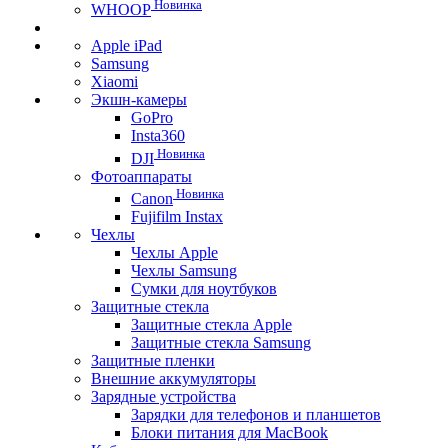
Новинка
WHOOP
Apple iPad
Samsung
Xiaomi
Экшн-камеры
GoPro
Insta360
Новинка
DJI
Фотоаппараты
Новинка
Canon
Fujifilm Instax
Чехлы
Чехлы Apple
Чехлы Samsung
Сумки для ноутбуков
Защитные стекла
Защитные стекла Apple
Защитные стекла Samsung
Защитные пленки
Внешние аккумуляторы
Зарядные устройства
Зарядки для телефонов и планшетов
Блоки питания для MacBook