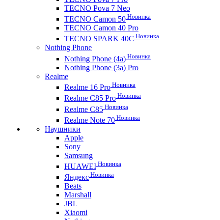
TECNO Pova 7 Neo
Новинка
TECNO Camon 50
TECNO Camon 40 Pro
Новинка
TECNO SPARK 40C
Nothing Phone
Новинка
Nothing Phone (4a)
Nothing Phone (3a) Pro
Realme
Новинка
Realme 16 Pro
Новинка
Realme C85 Pro
Новинка
Realme C85
Новинка
Realme Note 70
Наушники
Apple
Sony
Samsung
Новинка
HUAWEI
Новинка
Яндекс
Beats
Marshall
JBL
Xiaomi