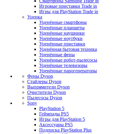
Смартфоны Samsung Trade in
Игровые приставки Trade in
Игры для PlayStation Trade in
Уценка
Уценённые смартфоны
Уценённые планшеты
Уценённые наушники
Уценённые ноутбуки
Уценённые приставки
Уценённая бытовая техника
Уценённые фены
Уценённые робот-пылесосы
Уценённые телевизоры
Уценённые парогенераторы
Фены Dyson
Стайлеры Dyson
Выпрямители Dyson
Очистители Dyson
Пылесосы Dyson
Sony
PlayStation 5
Геймпады PS5
Игры для PlayStation 5
Аксессуары PS5
Подписка PlayStation Plus