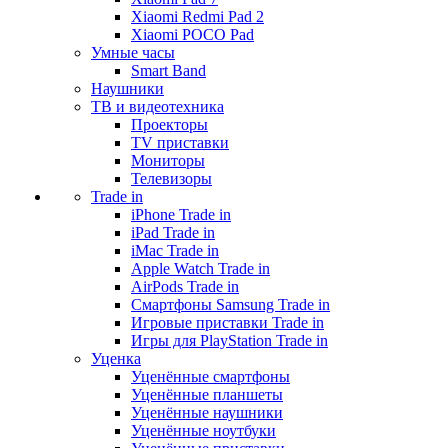
Xiaomi Redmi Pad 2
Xiaomi POCO Pad
Умные часы
Smart Band
Наушники
ТВ и видеотехника
Проекторы
TV приставки
Мониторы
Телевизоры
Trade in
iPhone Trade in
iPad Trade in
iMac Trade in
Apple Watch Trade in
AirPods Trade in
Смартфоны Samsung Trade in
Игровые приставки Trade in
Игры для PlayStation Trade in
Уценка
Уценённые смартфоны
Уценённые планшеты
Уценённые наушники
Уценённые ноутбуки