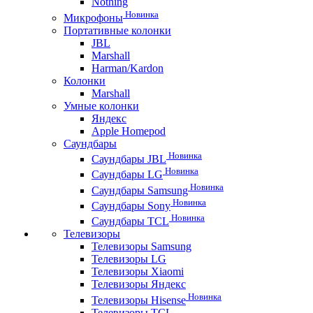
Nothing
Новинка
Микрофоны
Портативные колонки
JBL
Marshall
Harman/Kardon
Колонки
Marshall
Умные колонки
Яндекс
Apple Homepod
Саундбары
Новинка
Саундбары JBL
Новинка
Саундбары LG
Новинка
Саундбары Samsung
Новинка
Саундбары Sony
Новинка
Саундбары TCL
Телевизоры
Телевизоры Samsung
Телевизоры LG
Телевизоры Xiaomi
Телевизоры Яндекс
Новинка
Телевизоры Hisense
Телевизоры TCL