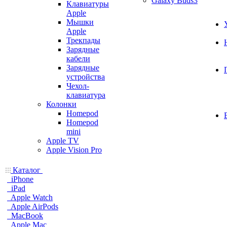
Galaxy Buds3
Клавиатуры
Apple
Мышки
Apple
Трекпады
Зарядные
кабели
Зарядные
устройства
Чехол-
клавиатура
Колонки
Homepod
Homepod
mini
Apple TV
Apple Vision Pro
Каталог
iPhone
iPad
Apple Watch
Apple AirPods
MacBook
Apple Mac