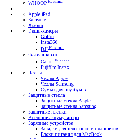
Новинка
WHOOP
Apple iPad
Samsung
Xiaomi
Экшн-камеры
GoPro
Insta360
Новинка
DJI
Фотоаппараты
Новинка
Canon
Fujifilm Instax
Чехлы
Чехлы Apple
Чехлы Samsung
Сумки для ноутбуков
Защитные стекла
Защитные стекла Apple
Защитные стекла Samsung
Защитные пленки
Внешние аккумуляторы
Зарядные устройства
Зарядки для телефонов и планшетов
Блоки питания для MacBook