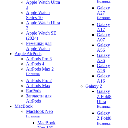
Новинка
Apple Watch Ultra
3
Galaxy
Apple Watch
A27
Series 10
Новинка
Apple Watch Ultra
Galaxy
2
A17
Apple Watch SE
Galaxy
(2024)
A07
Ремешки для
Galaxy
Apple Watch
A56
Apple AirPods
Galaxy
AirPods Pro 3
A36
AirPods 4
Galaxy
AirPods Max 2
A26
Новинка
Galaxy
AirPods Pro 2
A16
AirPods Max
Galaxy Z
EarPods
Galaxy
Запчасти для
Z Fold8
AirPods
Ultra
MacBook
Новинка
MacBook Neo
Galaxy
Новинка
Z Fold8
MacBook
Новинка
Neo 13"