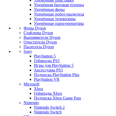
Уценённые приставки
Уценённая бытовая техника
Уценённые фены
Уценённые робот-пылесосы
Уценённые телевизоры
Уценённые парогенераторы
Фены Dyson
Стайлеры Dyson
Выпрямители Dyson
Очистители Dyson
Пылесосы Dyson
Sony
PlayStation 5
Геймпады PS5
Игры для PlayStation 5
Аксессуары PS5
Подписка PlayStation Plus
PlayStation VR
Microsoft
Xbox
Геймпады Xbox
Подписка Xbox Game Pass
Nintendo
Nintendo Switch 2
Nintendo Switch