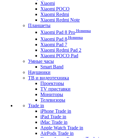
Xiaomi
Xiaomi POCO
Xiaomi Redmi
Xiaomi Redmi Note
Планшеты
Новинка
Xiaomi Pad 8 Pro
Новинка
Xiaomi Pad 8
Xiaomi Pad 7
Xiaomi Redmi Pad 2
Xiaomi POCO Pad
Умные часы
Smart Band
Наушники
ТВ и видеотехника
Проекторы
TV приставки
Мониторы
Телевизоры
Trade in
iPhone Trade in
iPad Trade in
iMac Trade in
Apple Watch Trade in
AirPods Trade in