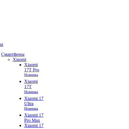
mi
Смартфоны
Xiaomi
Xiaomi
17T Pro
Новинка
Xiaomi
17T
Новинка
Xiaomi 17
Ultra
Новинка
Xiaomi 17
Pro Max
Xiaomi 17