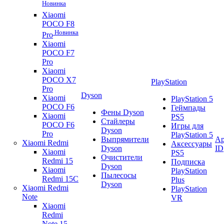
Новинка
Xiaomi
POCO F8
Новинка
Pro
Xiaomi
POCO F7
Pro
Xiaomi
POCO X7
PlayStation
Pro
Dyson
Xiaomi
PlayStation 5
POCO F6
Геймпады
Фены Dyson
Xiaomi
PS5
Стайлеры
POCO F6
Игры для
Dyson
Pro
PlayStation 5
Выпрямители
Ap
Xiaomi Redmi
Аксессуары
Dyson
ID
Xiaomi
PS5
Очистители
Redmi 15
Подписка
Dyson
Xiaomi
PlayStation
Пылесосы
Redmi 15C
Plus
Dyson
Xiaomi Redmi
PlayStation
Note
VR
Xiaomi
Redmi
Note 15