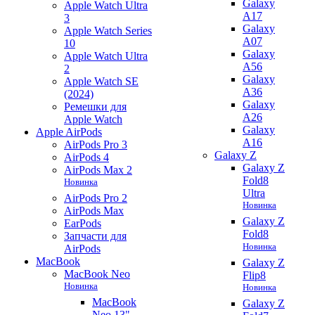
Galaxy
Apple Watch Ultra
A17
3
Galaxy
Apple Watch Series
A07
10
Galaxy
Apple Watch Ultra
A56
2
Galaxy
Apple Watch SE
A36
(2024)
Galaxy
Ремешки для
A26
Apple Watch
Galaxy
Apple AirPods
A16
AirPods Pro 3
Galaxy Z
AirPods 4
Galaxy Z
AirPods Max 2
Fold8
Новинка
Ultra
AirPods Pro 2
Новинка
AirPods Max
Galaxy Z
EarPods
Fold8
Запчасти для
Новинка
AirPods
MacBook
Galaxy Z
MacBook Neo
Flip8
Новинка
Новинка
MacBook
Galaxy Z
Neo 13"