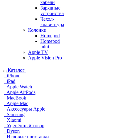
кабели
Зарядные
устройства
Чехол-
клавиатура
Колонки
Homepod
Homepod
mini
Apple TV
Apple Vision Pro
Каталог
iPhone
iPad
Apple Watch
Apple AirPods
MacBook
Apple Mac
Аксессуары Apple
Samsung
Xiaomi
Уценённый товар
Dyson
Игровые приставки