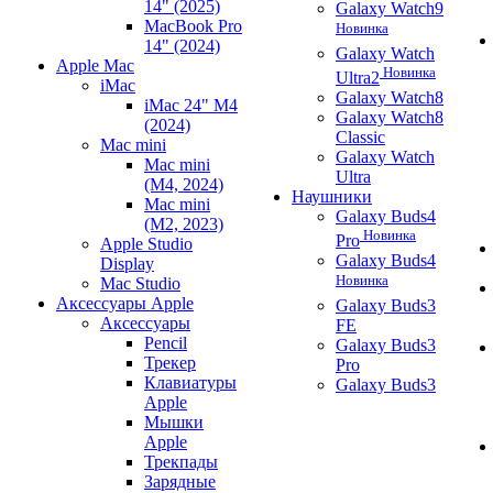
14" (2025)
Galaxy Watch9
MacBook Pro
Новинка
14" (2024)
Galaxy Watch
Apple Mac
Новинка
Ultra2
iMac
Galaxy Watch8
iMac 24" M4
Galaxy Watch8
(2024)
Classic
Mac mini
Galaxy Watch
Mac mini
Ultra
(M4, 2024)
Наушники
Mac mini
Galaxy Buds4
(M2, 2023)
Новинка
Pro
Apple Studio
Galaxy Buds4
Display
Новинка
Mac Studio
Аксессуары Apple
Galaxy Buds3
Аксессуары
FE
Pencil
Galaxy Buds3
Трекер
Pro
Клавиатуры
Galaxy Buds3
Apple
Мышки
Apple
Трекпады
Зарядные