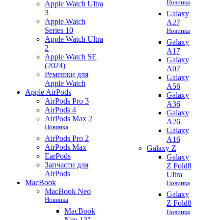
Новинка
Apple Watch Ultra
3
Galaxy
Apple Watch
A27
Series 10
Новинка
Apple Watch Ultra
Galaxy
2
A17
Apple Watch SE
Galaxy
(2024)
A07
Ремешки для
Galaxy
Apple Watch
A56
Apple AirPods
Galaxy
AirPods Pro 3
A36
AirPods 4
Galaxy
AirPods Max 2
A26
Новинка
Galaxy
AirPods Pro 2
A16
AirPods Max
Galaxy Z
EarPods
Galaxy
Запчасти для
Z Fold8
AirPods
Ultra
MacBook
Новинка
MacBook Neo
Galaxy
Новинка
Z Fold8
MacBook
Новинка
Neo 13"