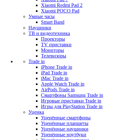
Xiaomi Redmi Pad 2
Xiaomi POCO Pad
Умные часы
Smart Band
Наушники
ТВ и видеотехника
Проекторы
TV приставки
Мониторы
Телевизоры
Trade in
iPhone Trade in
iPad Trade in
iMac Trade in
Apple Watch Trade in
AirPods Trade in
Смартфоны Samsung Trade in
Игровые приставки Trade in
Игры для PlayStation Trade in
Уценка
Уценённые смартфоны
Уценённые планшеты
Уценённые наушники
Уценённые ноутбуки