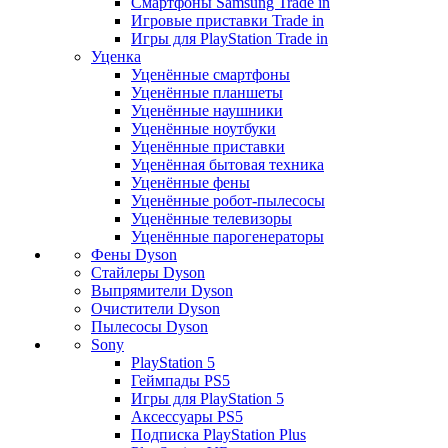
Смартфоны Samsung Trade in
Игровые приставки Trade in
Игры для PlayStation Trade in
Уценка
Уценённые смартфоны
Уценённые планшеты
Уценённые наушники
Уценённые ноутбуки
Уценённые приставки
Уценённая бытовая техника
Уценённые фены
Уценённые робот-пылесосы
Уценённые телевизоры
Уценённые парогенераторы
Фены Dyson
Стайлеры Dyson
Выпрямители Dyson
Очистители Dyson
Пылесосы Dyson
Sony
PlayStation 5
Геймпады PS5
Игры для PlayStation 5
Аксессуары PS5
Подписка PlayStation Plus