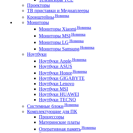
Проекторы
ТВ приставки и Медиаплееры
Новинка
Кронштейны
Мониторы
Новинка
Мониторы Xiaomi
Новинка
Мониторы MSI
Новинка
Мониторы LG
Новинка
Мониторы Samsung
Ноутбуки
Новинка
Ноутбуки Apple
Ноутбуки ASUS
Новинка
Ноутбуки Honor
Ноутбуки GIGABYTE
Ноутбуки Lenovo
Ноутбуки MSI
Ноутбуки HUAWEI
Ноутбуки TECNO
Новинка
Системные блоки
Комплектующие для ПК
Процессоры
Материнские платы
Новинка
Оперативная память