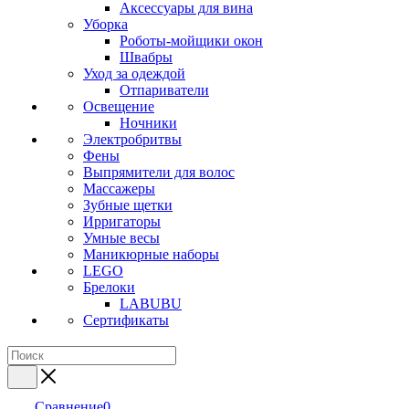
Аксессуары для вина
Уборка
Роботы-мойщики окон
Швабры
Уход за одеждой
Отпариватели
Освещение
Ночники
Электробритвы
Фены
Выпрямители для волос
Массажеры
Зубные щетки
Ирригаторы
Умные весы
Маникюрные наборы
LEGO
Брелоки
LABUBU
Сертификаты
Сравнение
0