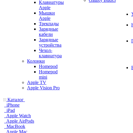
Galaxy Buds3
Клавиатуры
Apple
Мышки
Apple
Трекпады
Зарядные
кабели
Зарядные
устройства
Чехол-
клавиатура
Колонки
Homepod
Homepod
mini
Apple TV
Apple Vision Pro
Каталог
iPhone
iPad
Apple Watch
Apple AirPods
MacBook
Apple Mac