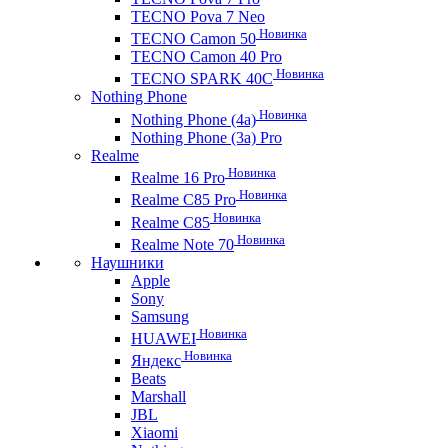
TECNO Pova 7 Neo
Новинка
TECNO Camon 50
TECNO Camon 40 Pro
Новинка
TECNO SPARK 40C
Nothing Phone
Новинка
Nothing Phone (4a)
Nothing Phone (3a) Pro
Realme
Новинка
Realme 16 Pro
Новинка
Realme C85 Pro
Новинка
Realme C85
Новинка
Realme Note 70
Наушники
Apple
Sony
Samsung
Новинка
HUAWEI
Новинка
Яндекс
Beats
Marshall
JBL
Xiaomi