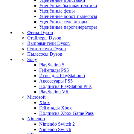
Уценённые приставки
Уценённая бытовая техника
Уценённые фены
Уценённые робот-пылесосы
Уценённые телевизоры
Уценённые парогенераторы
Фены Dyson
Стайлеры Dyson
Выпрямители Dyson
Очистители Dyson
Пылесосы Dyson
Sony
PlayStation 5
Геймпады PS5
Игры для PlayStation 5
Аксессуары PS5
Подписка PlayStation Plus
PlayStation VR
Microsoft
Xbox
Геймпады Xbox
Подписка Xbox Game Pass
Nintendo
Nintendo Switch 2
Nintendo Switch