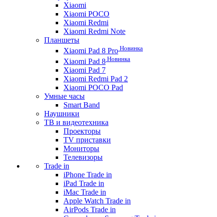
Xiaomi
Xiaomi POCO
Xiaomi Redmi
Xiaomi Redmi Note
Планшеты
Новинка
Xiaomi Pad 8 Pro
Новинка
Xiaomi Pad 8
Xiaomi Pad 7
Xiaomi Redmi Pad 2
Xiaomi POCO Pad
Умные часы
Smart Band
Наушники
ТВ и видеотехника
Проекторы
TV приставки
Мониторы
Телевизоры
Trade in
iPhone Trade in
iPad Trade in
iMac Trade in
Apple Watch Trade in
AirPods Trade in