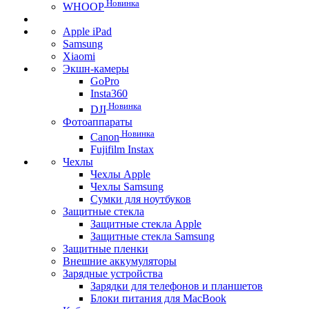
Новинка
WHOOP
Apple iPad
Samsung
Xiaomi
Экшн-камеры
GoPro
Insta360
Новинка
DJI
Фотоаппараты
Новинка
Canon
Fujifilm Instax
Чехлы
Чехлы Apple
Чехлы Samsung
Сумки для ноутбуков
Защитные стекла
Защитные стекла Apple
Защитные стекла Samsung
Защитные пленки
Внешние аккумуляторы
Зарядные устройства
Зарядки для телефонов и планшетов
Блоки питания для MacBook