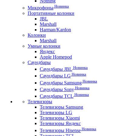
Nothing
Новинка
Микрофоны
Портативные колонки
JBL
Marshall
Harman/Kardon
Колонки
Marshall
Умные колонки
Яндекс
Apple Homepod
Саундбары
Новинка
Саундбары JBL
Новинка
Саундбары LG
Новинка
Саундбары Samsung
Новинка
Саундбары Sony
Новинка
Саундбары TCL
Телевизоры
Телевизоры Samsung
Телевизоры LG
Телевизоры Xiaomi
Телевизоры Яндекс
Новинка
Телевизоры Hisense
Телевизоры TCL