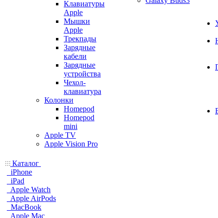
Galaxy Buds3
Клавиатуры
Apple
Мышки
Apple
Трекпады
Зарядные
кабели
Зарядные
устройства
Чехол-
клавиатура
Колонки
Homepod
Homepod
mini
Apple TV
Apple Vision Pro
Каталог
iPhone
iPad
Apple Watch
Apple AirPods
MacBook
Apple Mac