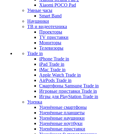
Xiaomi POCO Pad
Умные часы
Smart Band
Наушники
ТВ и видеотехника
Проекторы
TV приставки
Мониторы
Телевизоры
Trade in
iPhone Trade in
iPad Trade in
iMac Trade in
Apple Watch Trade in
AirPods Trade in
Смартфоны Samsung Trade in
Игровые приставки Trade in
Игры для PlayStation Trade in
Уценка
Уценённые смартфоны
Уценённые планшеты
Уценённые наушники
Уценённые ноутбуки
Уценённые приставки