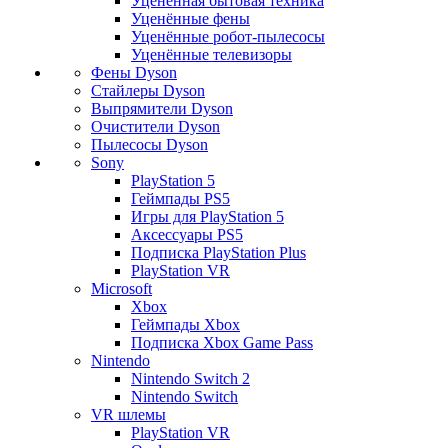
Уценённая бытовая техника
Уценённые фены
Уценённые робот-пылесосы
Уценённые телевизоры
Фены Dyson
Стайлеры Dyson
Выпрямители Dyson
Очистители Dyson
Пылесосы Dyson
Sony
PlayStation 5
Геймпады PS5
Игры для PlayStation 5
Аксессуары PS5
Подписка PlayStation Plus
PlayStation VR
Microsoft
Xbox
Геймпады Xbox
Подписка Xbox Game Pass
Nintendo
Nintendo Switch 2
Nintendo Switch
VR шлемы
PlayStation VR