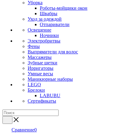
Уборка
Роботы-мойщики окон
Швабры
Уход за одеждой
Отпариватели
Освещение
Ночники
Электробритвы
Фены
Выпрямители для волос
Массажеры
Зубные щетки
Ирригаторы
Умные весы
Маникюрные наборы
LEGO
Брелоки
LABUBU
Сертификаты
Сравнение
0