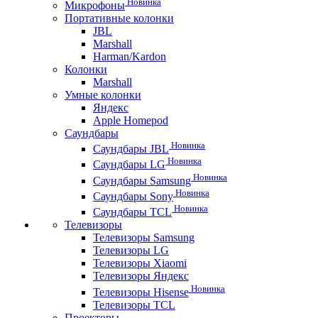
Новинка
Микрофоны
Портативные колонки
JBL
Marshall
Harman/Kardon
Колонки
Marshall
Умные колонки
Яндекс
Apple Homepod
Саундбары
Новинка
Саундбары JBL
Новинка
Саундбары LG
Новинка
Саундбары Samsung
Новинка
Саундбары Sony
Новинка
Саундбары TCL
Телевизоры
Телевизоры Samsung
Телевизоры LG
Телевизоры Xiaomi
Телевизоры Яндекс
Новинка
Телевизоры Hisense
Телевизоры TCL
Проекторы