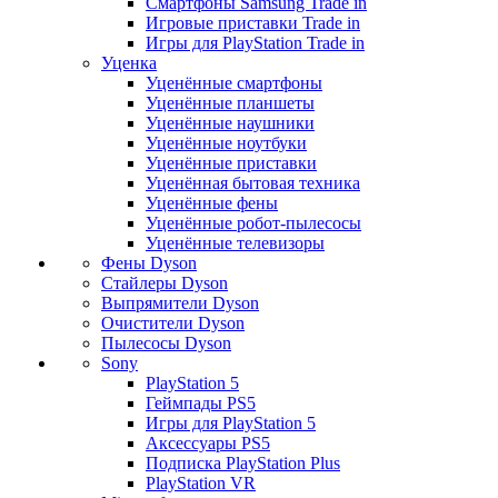
Смартфоны Samsung Trade in
Игровые приставки Trade in
Игры для PlayStation Trade in
Уценка
Уценённые смартфоны
Уценённые планшеты
Уценённые наушники
Уценённые ноутбуки
Уценённые приставки
Уценённая бытовая техника
Уценённые фены
Уценённые робот-пылесосы
Уценённые телевизоры
Фены Dyson
Стайлеры Dyson
Выпрямители Dyson
Очистители Dyson
Пылесосы Dyson
Sony
PlayStation 5
Геймпады PS5
Игры для PlayStation 5
Аксессуары PS5
Подписка PlayStation Plus
PlayStation VR