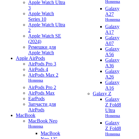
Новинка
Apple Watch Ultra
3
Galaxy
Apple Watch
A27
Series 10
Новинка
Apple Watch Ultra
Galaxy
2
A17
Apple Watch SE
Galaxy
(2024)
A07
Ремешки для
Galaxy
Apple Watch
A56
Apple AirPods
Galaxy
AirPods Pro 3
A36
AirPods 4
Galaxy
AirPods Max 2
A26
Новинка
Galaxy
AirPods Pro 2
A16
AirPods Max
Galaxy Z
EarPods
Galaxy
Запчасти для
Z Fold8
AirPods
Ultra
MacBook
Новинка
MacBook Neo
Galaxy
Новинка
Z Fold8
MacBook
Новинка
Neo 13"