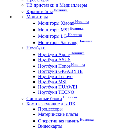
ТВ приставки и Медиаплееры
Новинка
Кронштейны
Мониторы
Новинка
Мониторы Xiaomi
Новинка
Мониторы MSI
Новинка
Мониторы LG
Новинка
Мониторы Samsung
Ноутбуки
Новинка
Ноутбуки Apple
Ноутбуки ASUS
Новинка
Ноутбуки Honor
Ноутбуки GIGABYTE
Ноутбуки Lenovo
Ноутбуки MSI
Ноутбуки HUAWEI
Ноутбуки TECNO
Новинка
Системные блоки
Комплектующие для ПК
Процессоры
Материнские платы
Новинка
Оперативная память
Видеокарты