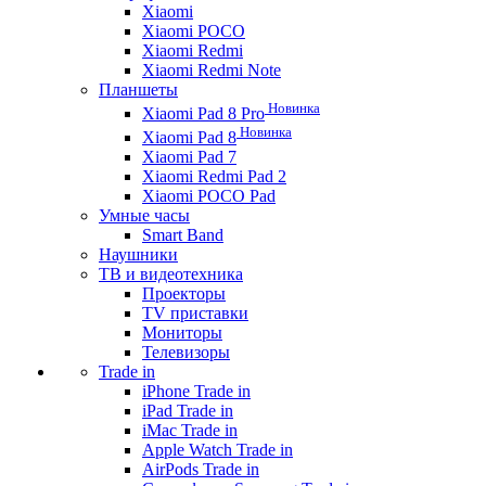
Xiaomi
Xiaomi POCO
Xiaomi Redmi
Xiaomi Redmi Note
Планшеты
Новинка
Xiaomi Pad 8 Pro
Новинка
Xiaomi Pad 8
Xiaomi Pad 7
Xiaomi Redmi Pad 2
Xiaomi POCO Pad
Умные часы
Smart Band
Наушники
ТВ и видеотехника
Проекторы
TV приставки
Мониторы
Телевизоры
Trade in
iPhone Trade in
iPad Trade in
iMac Trade in
Apple Watch Trade in
AirPods Trade in