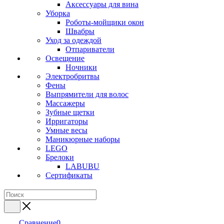
Аксессуары для вина
Уборка
Роботы-мойщики окон
Швабры
Уход за одеждой
Отпариватели
Освещение
Ночники
Электробритвы
Фены
Выпрямители для волос
Массажеры
Зубные щетки
Ирригаторы
Умные весы
Маникюрные наборы
LEGO
Брелоки
LABUBU
Сертификаты
Сравнение
0