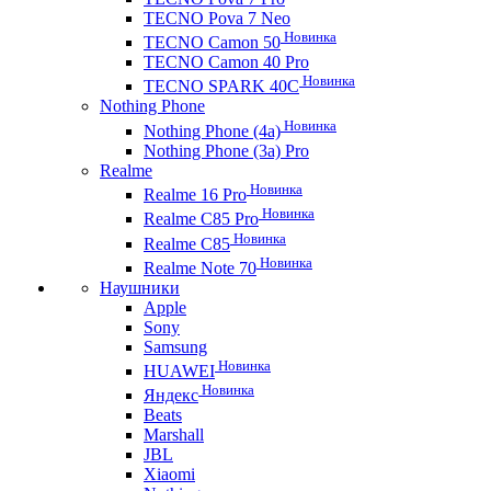
TECNO Pova 7 Neo
Новинка
TECNO Camon 50
TECNO Camon 40 Pro
Новинка
TECNO SPARK 40C
Nothing Phone
Новинка
Nothing Phone (4a)
Nothing Phone (3a) Pro
Realme
Новинка
Realme 16 Pro
Новинка
Realme C85 Pro
Новинка
Realme C85
Новинка
Realme Note 70
Наушники
Apple
Sony
Samsung
Новинка
HUAWEI
Новинка
Яндекс
Beats
Marshall
JBL
Xiaomi