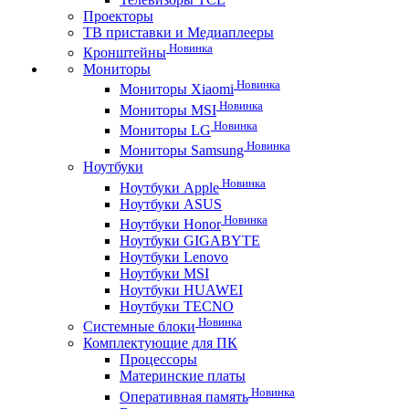
Проекторы
ТВ приставки и Медиаплееры
Новинка
Кронштейны
Мониторы
Новинка
Мониторы Xiaomi
Новинка
Мониторы MSI
Новинка
Мониторы LG
Новинка
Мониторы Samsung
Ноутбуки
Новинка
Ноутбуки Apple
Ноутбуки ASUS
Новинка
Ноутбуки Honor
Ноутбуки GIGABYTE
Ноутбуки Lenovo
Ноутбуки MSI
Ноутбуки HUAWEI
Ноутбуки TECNO
Новинка
Системные блоки
Комплектующие для ПК
Процессоры
Материнские платы
Новинка
Оперативная память