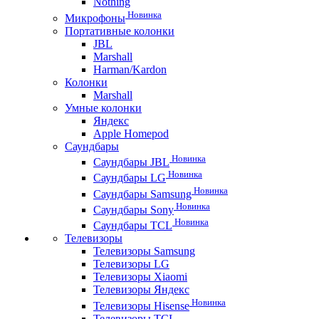
Nothing
Новинка
Микрофоны
Портативные колонки
JBL
Marshall
Harman/Kardon
Колонки
Marshall
Умные колонки
Яндекс
Apple Homepod
Саундбары
Новинка
Саундбары JBL
Новинка
Саундбары LG
Новинка
Саундбары Samsung
Новинка
Саундбары Sony
Новинка
Саундбары TCL
Телевизоры
Телевизоры Samsung
Телевизоры LG
Телевизоры Xiaomi
Телевизоры Яндекс
Новинка
Телевизоры Hisense
Телевизоры TCL