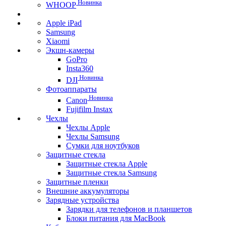
Новинка
WHOOP
Apple iPad
Samsung
Xiaomi
Экшн-камеры
GoPro
Insta360
Новинка
DJI
Фотоаппараты
Новинка
Canon
Fujifilm Instax
Чехлы
Чехлы Apple
Чехлы Samsung
Сумки для ноутбуков
Защитные стекла
Защитные стекла Apple
Защитные стекла Samsung
Защитные пленки
Внешние аккумуляторы
Зарядные устройства
Зарядки для телефонов и планшетов
Блоки питания для MacBook