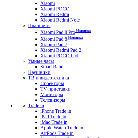
Xiaomi
Xiaomi POCO
Xiaomi Redmi
Xiaomi Redmi Note
Планшеты
Новинка
Xiaomi Pad 8 Pro
Новинка
Xiaomi Pad 8
Xiaomi Pad 7
Xiaomi Redmi Pad 2
Xiaomi POCO Pad
Умные часы
Smart Band
Наушники
ТВ и видеотехника
Проекторы
TV приставки
Мониторы
Телевизоры
Trade in
iPhone Trade in
iPad Trade in
iMac Trade in
Apple Watch Trade in
AirPods Trade in