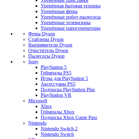
Уценённые приставки
Уценённая бытовая техника
Уценённые фены
Уценённые робот-пылесосы
Уценённые телевизоры
Уценённые парогенераторы
Фены Dyson
Стайлеры Dyson
Выпрямители Dyson
Очистители Dyson
Пылесосы Dyson
Sony
PlayStation 5
Геймпады PS5
Игры для PlayStation 5
Аксессуары PS5
Подписка PlayStation Plus
PlayStation VR
Microsoft
Xbox
Геймпады Xbox
Подписка Xbox Game Pass
Nintendo
Nintendo Switch 2
Nintendo Switch