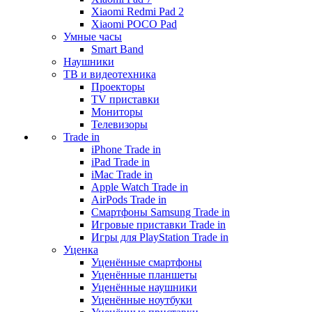
Xiaomi Redmi Pad 2
Xiaomi POCO Pad
Умные часы
Smart Band
Наушники
ТВ и видеотехника
Проекторы
TV приставки
Мониторы
Телевизоры
Trade in
iPhone Trade in
iPad Trade in
iMac Trade in
Apple Watch Trade in
AirPods Trade in
Смартфоны Samsung Trade in
Игровые приставки Trade in
Игры для PlayStation Trade in
Уценка
Уценённые смартфоны
Уценённые планшеты
Уценённые наушники
Уценённые ноутбуки