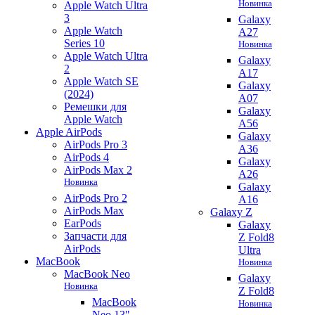
Новинка
Apple Watch Ultra
3
Galaxy
Apple Watch
A27
Series 10
Новинка
Apple Watch Ultra
Galaxy
2
A17
Apple Watch SE
Galaxy
(2024)
A07
Ремешки для
Galaxy
Apple Watch
A56
Apple AirPods
Galaxy
AirPods Pro 3
A36
AirPods 4
Galaxy
AirPods Max 2
A26
Новинка
Galaxy
AirPods Pro 2
A16
AirPods Max
Galaxy Z
EarPods
Galaxy
Запчасти для
Z Fold8
AirPods
Ultra
MacBook
Новинка
MacBook Neo
Galaxy
Новинка
Z Fold8
MacBook
Новинка
Neo 13"