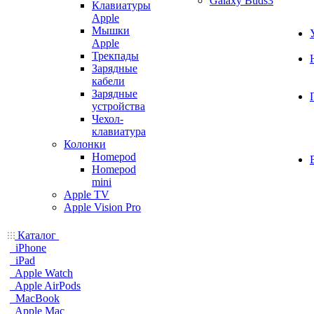
Galaxy Buds3
Клавиатуры
Apple
Мышки
Apple
Трекпады
Зарядные
кабели
Зарядные
устройства
Чехол-
клавиатура
Колонки
Homepod
Homepod
mini
Apple TV
Apple Vision Pro
Каталог
iPhone
iPad
Apple Watch
Apple AirPods
MacBook
Apple Mac