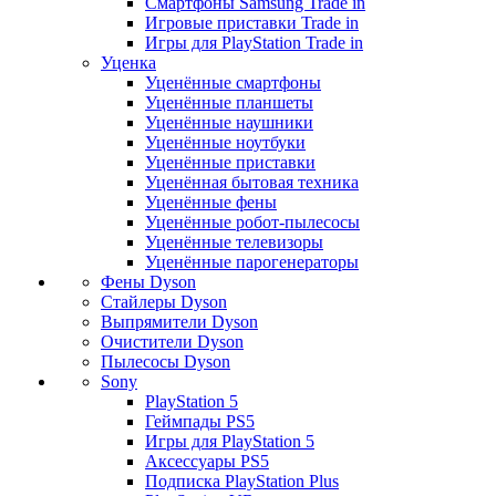
Смартфоны Samsung Trade in
Игровые приставки Trade in
Игры для PlayStation Trade in
Уценка
Уценённые смартфоны
Уценённые планшеты
Уценённые наушники
Уценённые ноутбуки
Уценённые приставки
Уценённая бытовая техника
Уценённые фены
Уценённые робот-пылесосы
Уценённые телевизоры
Уценённые парогенераторы
Фены Dyson
Стайлеры Dyson
Выпрямители Dyson
Очистители Dyson
Пылесосы Dyson
Sony
PlayStation 5
Геймпады PS5
Игры для PlayStation 5
Аксессуары PS5
Подписка PlayStation Plus