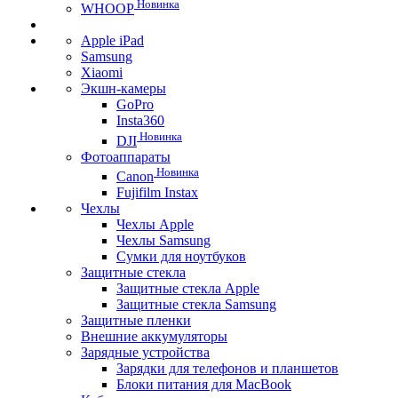
Новинка
WHOOP
Apple iPad
Samsung
Xiaomi
Экшн-камеры
GoPro
Insta360
Новинка
DJI
Фотоаппараты
Новинка
Canon
Fujifilm Instax
Чехлы
Чехлы Apple
Чехлы Samsung
Сумки для ноутбуков
Защитные стекла
Защитные стекла Apple
Защитные стекла Samsung
Защитные пленки
Внешние аккумуляторы
Зарядные устройства
Зарядки для телефонов и планшетов
Блоки питания для MacBook