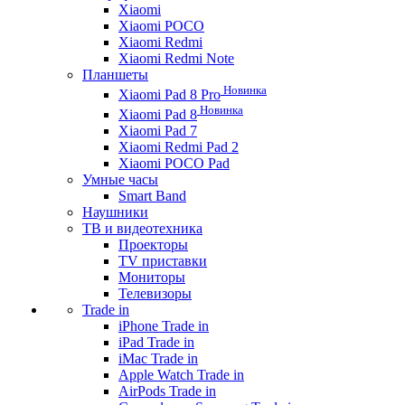
Xiaomi
Xiaomi POCO
Xiaomi Redmi
Xiaomi Redmi Note
Планшеты
Новинка
Xiaomi Pad 8 Pro
Новинка
Xiaomi Pad 8
Xiaomi Pad 7
Xiaomi Redmi Pad 2
Xiaomi POCO Pad
Умные часы
Smart Band
Наушники
ТВ и видеотехника
Проекторы
TV приставки
Мониторы
Телевизоры
Trade in
iPhone Trade in
iPad Trade in
iMac Trade in
Apple Watch Trade in
AirPods Trade in