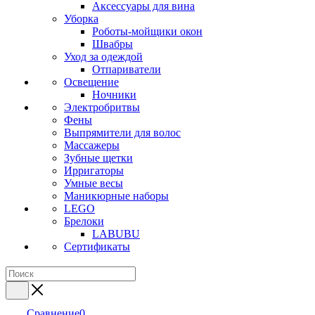
Аксессуары для вина
Уборка
Роботы-мойщики окон
Швабры
Уход за одеждой
Отпариватели
Освещение
Ночники
Электробритвы
Фены
Выпрямители для волос
Массажеры
Зубные щетки
Ирригаторы
Умные весы
Маникюрные наборы
LEGO
Брелоки
LABUBU
Сертификаты
Сравнение
0