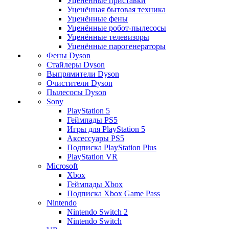
Уценённые приставки
Уценённая бытовая техника
Уценённые фены
Уценённые робот-пылесосы
Уценённые телевизоры
Уценённые парогенераторы
Фены Dyson
Стайлеры Dyson
Выпрямители Dyson
Очистители Dyson
Пылесосы Dyson
Sony
PlayStation 5
Геймпады PS5
Игры для PlayStation 5
Аксессуары PS5
Подписка PlayStation Plus
PlayStation VR
Microsoft
Xbox
Геймпады Xbox
Подписка Xbox Game Pass
Nintendo
Nintendo Switch 2
Nintendo Switch