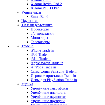
Xiaomi Redmi Pad 2
Xiaomi POCO Pad
Умные часы
Smart Band
Наушники
ТВ и видеотехника
Проекторы
TV приставки
Мониторы
Телевизоры
Trade in
iPhone Trade in
iPad Trade in
iMac Trade in
Apple Watch Trade in
AirPods Trade in
Смартфоны Samsung Trade in
Игровые приставки Trade in
Игры для PlayStation Trade in
Уценка
Уценённые смартфоны
Уценённые планшеты
Уценённые наушники
Уценённые ноутбуки