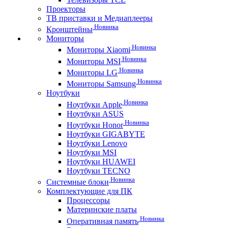
Проекторы
ТВ приставки и Медиаплееры
Новинка
Кронштейны
Мониторы
Новинка
Мониторы Xiaomi
Новинка
Мониторы MSI
Новинка
Мониторы LG
Новинка
Мониторы Samsung
Ноутбуки
Новинка
Ноутбуки Apple
Ноутбуки ASUS
Новинка
Ноутбуки Honor
Ноутбуки GIGABYTE
Ноутбуки Lenovo
Ноутбуки MSI
Ноутбуки HUAWEI
Ноутбуки TECNO
Новинка
Системные блоки
Комплектующие для ПК
Процессоры
Материнские платы
Новинка
Оперативная память