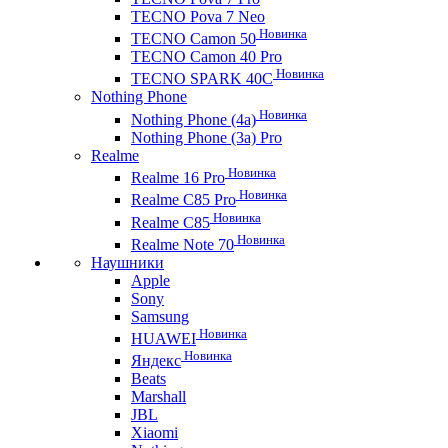
TECNO Pova 7 Neo
Новинка
TECNO Camon 50
TECNO Camon 40 Pro
Новинка
TECNO SPARK 40C
Nothing Phone
Новинка
Nothing Phone (4a)
Nothing Phone (3a) Pro
Realme
Новинка
Realme 16 Pro
Новинка
Realme C85 Pro
Новинка
Realme C85
Новинка
Realme Note 70
Наушники
Apple
Sony
Samsung
Новинка
HUAWEI
Новинка
Яндекс
Beats
Marshall
JBL
Xiaomi