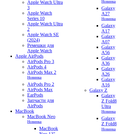
Новинка
Apple Watch Ultra
3
Galaxy
Apple Watch
A27
Series 10
Новинка
Apple Watch Ultra
Galaxy
2
A17
Apple Watch SE
Galaxy
(2024)
A07
Ремешки для
Galaxy
Apple Watch
A56
Apple AirPods
Galaxy
AirPods Pro 3
A36
AirPods 4
Galaxy
AirPods Max 2
A26
Новинка
Galaxy
AirPods Pro 2
A16
AirPods Max
Galaxy Z
EarPods
Galaxy
Запчасти для
Z Fold8
AirPods
Ultra
MacBook
Новинка
MacBook Neo
Galaxy
Новинка
Z Fold8
MacBook
Новинка
Neo 13"