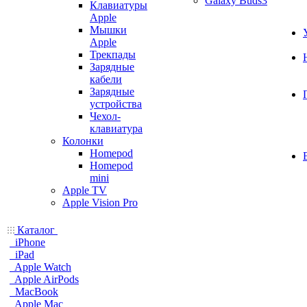
Galaxy Buds3
Клавиатуры
Apple
Мышки
Apple
Трекпады
Зарядные
кабели
Зарядные
устройства
Чехол-
клавиатура
Колонки
Homepod
Homepod
mini
Apple TV
Apple Vision Pro
Каталог
iPhone
iPad
Apple Watch
Apple AirPods
MacBook
Apple Mac