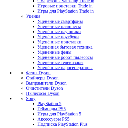
Смартфоны Samsung Trade in
Игровые приставки Trade in
Игры для PlayStation Trade in
Уценка
Уценённые смартфоны
Уценённые планшеты
Уценённые наушники
Уценённые ноутбуки
Уценённые приставки
Уценённая бытовая техника
Уценённые фены
Уценённые робот-пылесосы
Уценённые телевизоры
Уценённые парогенераторы
Фены Dyson
Стайлеры Dyson
Выпрямители Dyson
Очистители Dyson
Пылесосы Dyson
Sony
PlayStation 5
Геймпады PS5
Игры для PlayStation 5
Аксессуары PS5
Подписка PlayStation Plus