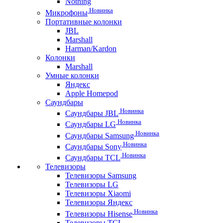
Nothing
Новинка
Микрофоны
Портативные колонки
JBL
Marshall
Harman/Kardon
Колонки
Marshall
Умные колонки
Яндекс
Apple Homepod
Саундбары
Новинка
Саундбары JBL
Новинка
Саундбары LG
Новинка
Саундбары Samsung
Новинка
Саундбары Sony
Новинка
Саундбары TCL
Телевизоры
Телевизоры Samsung
Телевизоры LG
Телевизоры Xiaomi
Телевизоры Яндекс
Новинка
Телевизоры Hisense
Телевизоры TCL