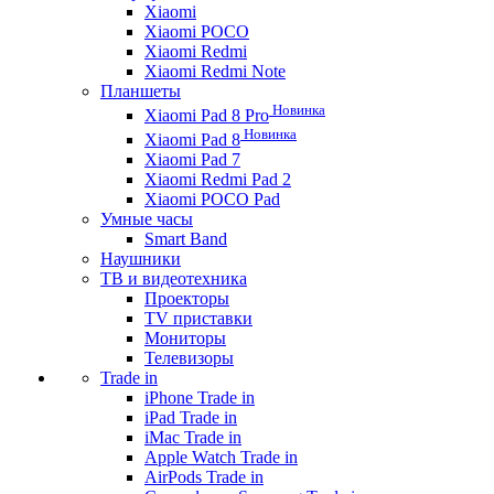
Xiaomi
Xiaomi POCO
Xiaomi Redmi
Xiaomi Redmi Note
Планшеты
Новинка
Xiaomi Pad 8 Pro
Новинка
Xiaomi Pad 8
Xiaomi Pad 7
Xiaomi Redmi Pad 2
Xiaomi POCO Pad
Умные часы
Smart Band
Наушники
ТВ и видеотехника
Проекторы
TV приставки
Мониторы
Телевизоры
Trade in
iPhone Trade in
iPad Trade in
iMac Trade in
Apple Watch Trade in
AirPods Trade in