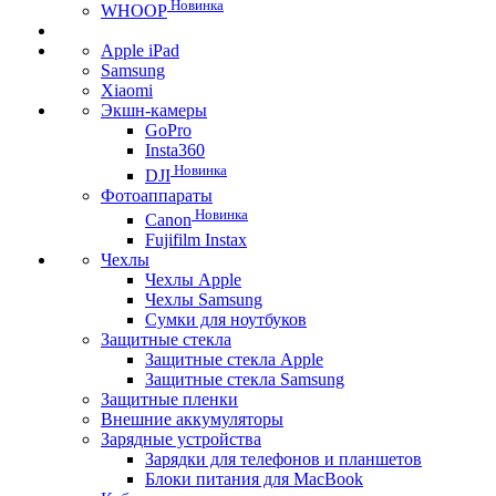
Новинка
WHOOP
Apple iPad
Samsung
Xiaomi
Экшн-камеры
GoPro
Insta360
Новинка
DJI
Фотоаппараты
Новинка
Canon
Fujifilm Instax
Чехлы
Чехлы Apple
Чехлы Samsung
Сумки для ноутбуков
Защитные стекла
Защитные стекла Apple
Защитные стекла Samsung
Защитные пленки
Внешние аккумуляторы
Зарядные устройства
Зарядки для телефонов и планшетов
Блоки питания для MacBook