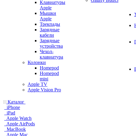
Galaxy Buds3
Клавиатуры
Apple
Мышки
Apple
Трекпады
Зарядные
кабели
Зарядные
устройства
Чехол-
клавиатура
Колонки
Homepod
Homepod
mini
Apple TV
Apple Vision Pro
Каталог
iPhone
iPad
Apple Watch
Apple AirPods
MacBook
Apple Mac