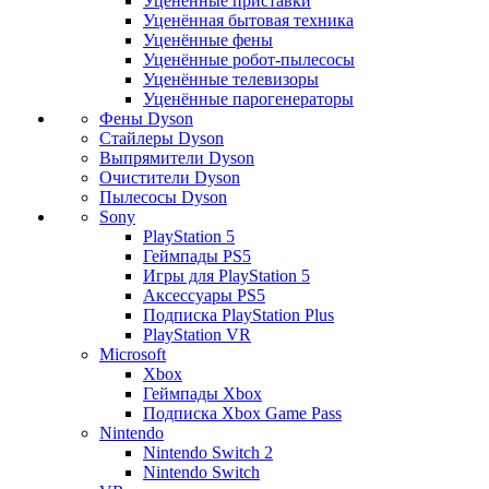
Уценённые приставки
Уценённая бытовая техника
Уценённые фены
Уценённые робот-пылесосы
Уценённые телевизоры
Уценённые парогенераторы
Фены Dyson
Стайлеры Dyson
Выпрямители Dyson
Очистители Dyson
Пылесосы Dyson
Sony
PlayStation 5
Геймпады PS5
Игры для PlayStation 5
Аксессуары PS5
Подписка PlayStation Plus
PlayStation VR
Microsoft
Xbox
Геймпады Xbox
Подписка Xbox Game Pass
Nintendo
Nintendo Switch 2
Nintendo Switch