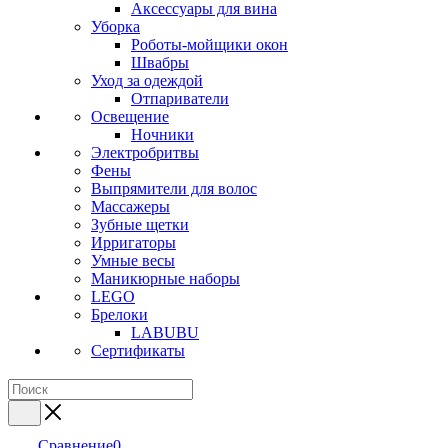
Аксессуары для вина
Уборка
Роботы-мойщики окон
Швабры
Уход за одеждой
Отпариватели
Освещение
Ночники
Электробритвы
Фены
Выпрямители для волос
Массажеры
Зубные щетки
Ирригаторы
Умные весы
Маникюрные наборы
LEGO
Брелоки
LABUBU
Сертификаты
Сравнение
0