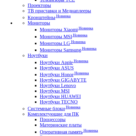
Проекторы
ТВ приставки и Медиаплееры
Новинка
Кронштейны
Мониторы
Новинка
Мониторы Xiaomi
Новинка
Мониторы MSI
Новинка
Мониторы LG
Новинка
Мониторы Samsung
Ноутбуки
Новинка
Ноутбуки Apple
Ноутбуки ASUS
Новинка
Ноутбуки Honor
Ноутбуки GIGABYTE
Ноутбуки Lenovo
Ноутбуки MSI
Ноутбуки HUAWEI
Ноутбуки TECNO
Новинка
Системные блоки
Комплектующие для ПК
Процессоры
Материнские платы
Новинка
Оперативная память