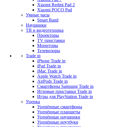
Xiaomi Redmi Pad 2
Xiaomi POCO Pad
Умные часы
Smart Band
Наушники
ТВ и видеотехника
Проекторы
TV приставки
Мониторы
Телевизоры
Trade in
iPhone Trade in
iPad Trade in
iMac Trade in
Apple Watch Trade in
AirPods Trade in
Смартфоны Samsung Trade in
Игровые приставки Trade in
Игры для PlayStation Trade in
Уценка
Уценённые смартфоны
Уценённые планшеты
Уценённые наушники
Уценённые ноутбуки