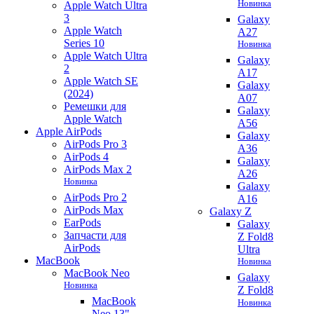
Новинка
Apple Watch Ultra
3
Galaxy
Apple Watch
A27
Series 10
Новинка
Apple Watch Ultra
Galaxy
2
A17
Apple Watch SE
Galaxy
(2024)
A07
Ремешки для
Galaxy
Apple Watch
A56
Apple AirPods
Galaxy
AirPods Pro 3
A36
AirPods 4
Galaxy
AirPods Max 2
A26
Новинка
Galaxy
AirPods Pro 2
A16
AirPods Max
Galaxy Z
EarPods
Galaxy
Запчасти для
Z Fold8
AirPods
Ultra
MacBook
Новинка
MacBook Neo
Galaxy
Новинка
Z Fold8
MacBook
Новинка
Neo 13"