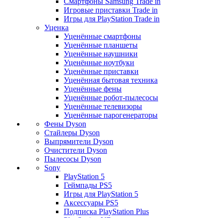
Смартфоны Samsung Trade in
Игровые приставки Trade in
Игры для PlayStation Trade in
Уценка
Уценённые смартфоны
Уценённые планшеты
Уценённые наушники
Уценённые ноутбуки
Уценённые приставки
Уценённая бытовая техника
Уценённые фены
Уценённые робот-пылесосы
Уценённые телевизоры
Уценённые парогенераторы
Фены Dyson
Стайлеры Dyson
Выпрямители Dyson
Очистители Dyson
Пылесосы Dyson
Sony
PlayStation 5
Геймпады PS5
Игры для PlayStation 5
Аксессуары PS5
Подписка PlayStation Plus