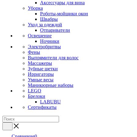
Аксессуары для вина
Уборка
Роботы-мойщики окон
Швабры
Уход за одеждой
Отпариватели
Освещение
Ночники
Электробритвы
Фены
Выпрямители для волос
Массажеры
Зубные щетки
Ирригаторы
Умные весы
Маникюрные наборы
LEGO
Брелоки
LABUBU
Сертификаты
Сравнение
0