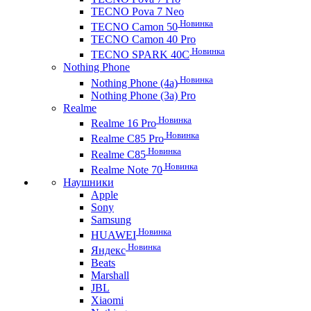
TECNO Pova 7 Neo
Новинка
TECNO Camon 50
TECNO Camon 40 Pro
Новинка
TECNO SPARK 40C
Nothing Phone
Новинка
Nothing Phone (4a)
Nothing Phone (3a) Pro
Realme
Новинка
Realme 16 Pro
Новинка
Realme C85 Pro
Новинка
Realme C85
Новинка
Realme Note 70
Наушники
Apple
Sony
Samsung
Новинка
HUAWEI
Новинка
Яндекс
Beats
Marshall
JBL
Xiaomi