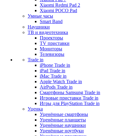
Xiaomi Redmi Pad 2
Xiaomi POCO Pad
Умные часы
Smart Band
Наушники
ТВ и видеотехника
Проекторы
TV приставки
Мониторы
Телевизоры
Trade in
iPhone Trade in
iPad Trade in
iMac Trade in
Apple Watch Trade in
AirPods Trade in
Смартфоны Samsung Trade in
Игровые приставки Trade in
Игры для PlayStation Trade in
Уценка
Уценённые смартфоны
Уценённые планшеты
Уценённые наушники
Уценённые ноутбуки