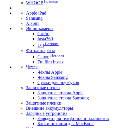
Новинка
WHOOP
Apple iPad
Samsung
Xiaomi
Экшн-камеры
GoPro
Insta360
Новинка
DJI
Фотоаппараты
Новинка
Canon
Fujifilm Instax
Чехлы
Чехлы Apple
Чехлы Samsung
Сумки для ноутбуков
Защитные стекла
Защитные стекла Apple
Защитные стекла Samsung
Защитные пленки
Внешние аккумуляторы
Зарядные устройства
Зарядки для телефонов и планшетов
Блоки питания для MacBook