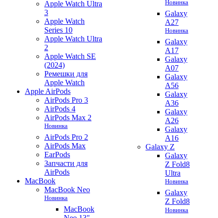
Новинка
Apple Watch Ultra
3
Galaxy
Apple Watch
A27
Series 10
Новинка
Apple Watch Ultra
Galaxy
2
A17
Apple Watch SE
Galaxy
(2024)
A07
Ремешки для
Galaxy
Apple Watch
A56
Apple AirPods
Galaxy
AirPods Pro 3
A36
AirPods 4
Galaxy
AirPods Max 2
A26
Новинка
Galaxy
AirPods Pro 2
A16
AirPods Max
Galaxy Z
EarPods
Galaxy
Запчасти для
Z Fold8
AirPods
Ultra
MacBook
Новинка
MacBook Neo
Galaxy
Новинка
Z Fold8
MacBook
Новинка
Neo 13"