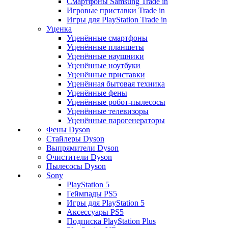
Смартфоны Samsung Trade in
Игровые приставки Trade in
Игры для PlayStation Trade in
Уценка
Уценённые смартфоны
Уценённые планшеты
Уценённые наушники
Уценённые ноутбуки
Уценённые приставки
Уценённая бытовая техника
Уценённые фены
Уценённые робот-пылесосы
Уценённые телевизоры
Уценённые парогенераторы
Фены Dyson
Стайлеры Dyson
Выпрямители Dyson
Очистители Dyson
Пылесосы Dyson
Sony
PlayStation 5
Геймпады PS5
Игры для PlayStation 5
Аксессуары PS5
Подписка PlayStation Plus