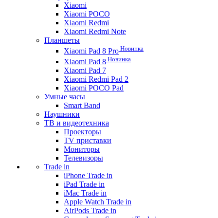
Xiaomi
Xiaomi POCO
Xiaomi Redmi
Xiaomi Redmi Note
Планшеты
Новинка
Xiaomi Pad 8 Pro
Новинка
Xiaomi Pad 8
Xiaomi Pad 7
Xiaomi Redmi Pad 2
Xiaomi POCO Pad
Умные часы
Smart Band
Наушники
ТВ и видеотехника
Проекторы
TV приставки
Мониторы
Телевизоры
Trade in
iPhone Trade in
iPad Trade in
iMac Trade in
Apple Watch Trade in
AirPods Trade in