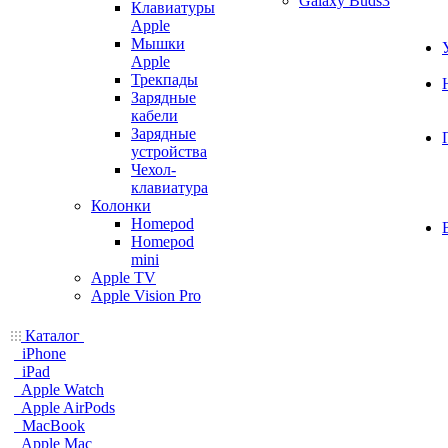
Galaxy Buds3
Клавиатуры
Apple
Мышки
Apple
Трекпады
Зарядные
кабели
Зарядные
устройства
Чехол-
клавиатура
Колонки
Homepod
Homepod
mini
Apple TV
Apple Vision Pro
Каталог
iPhone
iPad
Apple Watch
Apple AirPods
MacBook
Apple Mac