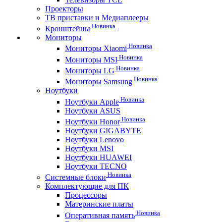
Проекторы
ТВ приставки и Медиаплееры
Новинка
Кронштейны
Мониторы
Новинка
Мониторы Xiaomi
Новинка
Мониторы MSI
Новинка
Мониторы LG
Новинка
Мониторы Samsung
Ноутбуки
Новинка
Ноутбуки Apple
Ноутбуки ASUS
Новинка
Ноутбуки Honor
Ноутбуки GIGABYTE
Ноутбуки Lenovo
Ноутбуки MSI
Ноутбуки HUAWEI
Ноутбуки TECNO
Новинка
Системные блоки
Комплектующие для ПК
Процессоры
Материнские платы
Новинка
Оперативная память