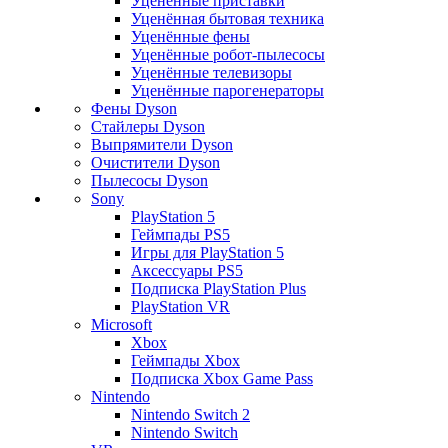
Уценённые приставки
Уценённая бытовая техника
Уценённые фены
Уценённые робот-пылесосы
Уценённые телевизоры
Уценённые парогенераторы
Фены Dyson
Стайлеры Dyson
Выпрямители Dyson
Очистители Dyson
Пылесосы Dyson
Sony
PlayStation 5
Геймпады PS5
Игры для PlayStation 5
Аксессуары PS5
Подписка PlayStation Plus
PlayStation VR
Microsoft
Xbox
Геймпады Xbox
Подписка Xbox Game Pass
Nintendo
Nintendo Switch 2
Nintendo Switch