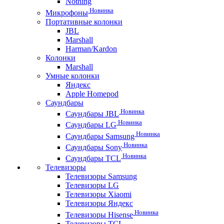
Nothing
Новинка
Микрофоны
Портативные колонки
JBL
Marshall
Harman/Kardon
Колонки
Marshall
Умные колонки
Яндекс
Apple Homepod
Саундбары
Новинка
Саундбары JBL
Новинка
Саундбары LG
Новинка
Саундбары Samsung
Новинка
Саундбары Sony
Новинка
Саундбары TCL
Телевизоры
Телевизоры Samsung
Телевизоры LG
Телевизоры Xiaomi
Телевизоры Яндекс
Новинка
Телевизоры Hisense
Телевизоры TCL