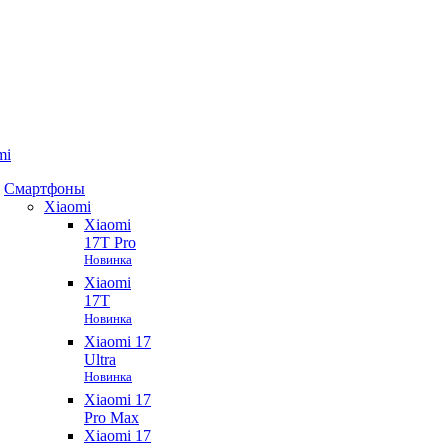
mi
Смартфоны
Xiaomi
Xiaomi
17T Pro
Новинка
Xiaomi
17T
Новинка
Xiaomi 17
Ultra
Новинка
Xiaomi 17
Pro Max
Xiaomi 17