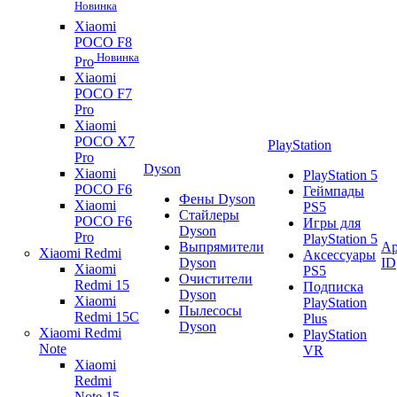
Новинка
Xiaomi
POCO F8
Новинка
Pro
Xiaomi
POCO F7
Pro
Xiaomi
POCO X7
PlayStation
Pro
Dyson
Xiaomi
PlayStation 5
POCO F6
Геймпады
Фены Dyson
Xiaomi
PS5
Стайлеры
POCO F6
Игры для
Dyson
Pro
PlayStation 5
Выпрямители
Ap
Xiaomi Redmi
Аксессуары
Dyson
ID
Xiaomi
PS5
Очистители
Redmi 15
Подписка
Dyson
Xiaomi
PlayStation
Пылесосы
Redmi 15C
Plus
Dyson
Xiaomi Redmi
PlayStation
Note
VR
Xiaomi
Redmi
Note 15