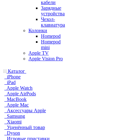
кабели
Зарядные
устройства
Чехол-
клавиатура
Колонки
Homepod
Homepod
mini
Apple TV
Apple Vision Pro
Каталог
iPhone
iPad
Apple Watch
Apple AirPods
MacBook
Apple Mac
Аксессуары Apple
Samsung
Xiaomi
Уценённый товар
Dyson
Игровые приставки