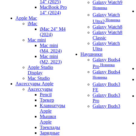
14" (2025)
Galaxy Watch9
MacBook Pro
Новинка
14" (2024)
Galaxy Watch
Apple Mac
Новинка
Ultra2
iMac
Galaxy Watch8
iMac 24" M4
Galaxy Watch8
(2024)
Classic
Mac mini
Galaxy Watch
Mac mini
Ultra
(M4, 2024)
Наушники
Mac mini
Galaxy Buds4
(M2, 2023)
Новинка
Pro
Apple Studio
Galaxy Buds4
Display
Новинка
Mac Studio
Аксессуары Apple
Galaxy Buds3
Аксессуары
FE
Pencil
Galaxy Buds3
Трекер
Pro
Клавиатуры
Galaxy Buds3
Apple
Мышки
Apple
Трекпады
Зарядные