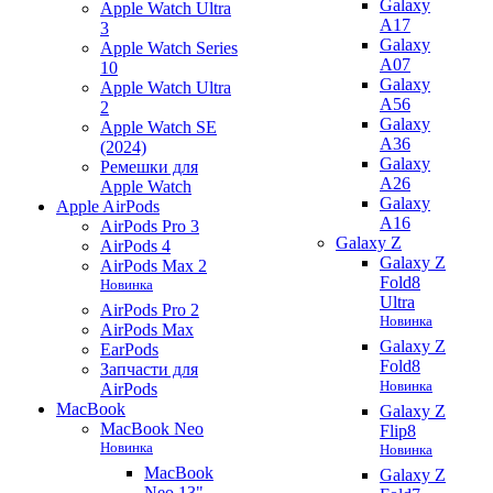
Galaxy
Apple Watch Ultra
A17
3
Galaxy
Apple Watch Series
A07
10
Galaxy
Apple Watch Ultra
A56
2
Galaxy
Apple Watch SE
A36
(2024)
Galaxy
Ремешки для
A26
Apple Watch
Galaxy
Apple AirPods
A16
AirPods Pro 3
Galaxy Z
AirPods 4
Galaxy Z
AirPods Max 2
Fold8
Новинка
Ultra
AirPods Pro 2
Новинка
AirPods Max
Galaxy Z
EarPods
Fold8
Запчасти для
Новинка
AirPods
MacBook
Galaxy Z
MacBook Neo
Flip8
Новинка
Новинка
MacBook
Galaxy Z
Neo 13"