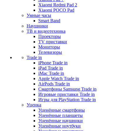
Xiaomi Redmi Pad 2
Xiaomi POCO Pad
Умные часы
Smart Band
Наушники
ТВ и видеотехника
Проекторы
TV приставки
Мониторы
Телевизоры
Trade in
iPhone Trade in
iPad Trade in
iMac Trade in
Apple Watch Trade in
AirPods Trade in
Смартфоны Samsung Trade in
Игровые приставки Trade in
Игры для PlayStation Trade in
Уценка
Уценённые смартфоны
Уценённые планшеты
Уценённые наушники
Уценённые ноутбуки