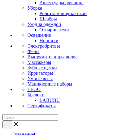
Аксессуары для вина
Уборка
Роботы-мойщики окон
Швабры
Уход за одеждой
Отпариватели
Освещение
Ночники
Электробритвы
Фены
Выпрямители для волос
Массажеры
Зубные щетки
Ирригаторы
Умные весы
Маникюрные наборы
LEGO
Брелоки
LABUBU
Сертификаты
Сравнение
0