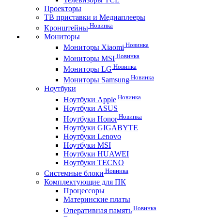
Проекторы
ТВ приставки и Медиаплееры
Новинка
Кронштейны
Мониторы
Новинка
Мониторы Xiaomi
Новинка
Мониторы MSI
Новинка
Мониторы LG
Новинка
Мониторы Samsung
Ноутбуки
Новинка
Ноутбуки Apple
Ноутбуки ASUS
Новинка
Ноутбуки Honor
Ноутбуки GIGABYTE
Ноутбуки Lenovo
Ноутбуки MSI
Ноутбуки HUAWEI
Ноутбуки TECNO
Новинка
Системные блоки
Комплектующие для ПК
Процессоры
Материнские платы
Новинка
Оперативная память