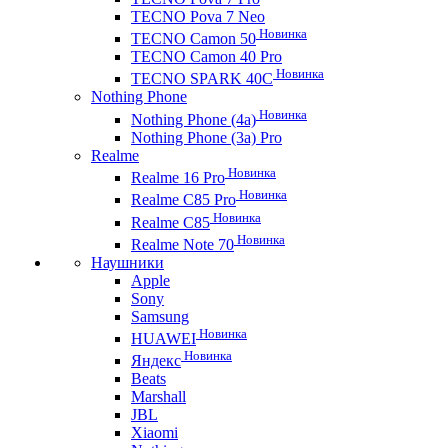
TECNO Pova 7 Neo
Новинка
TECNO Camon 50
TECNO Camon 40 Pro
Новинка
TECNO SPARK 40C
Nothing Phone
Новинка
Nothing Phone (4a)
Nothing Phone (3a) Pro
Realme
Новинка
Realme 16 Pro
Новинка
Realme C85 Pro
Новинка
Realme C85
Новинка
Realme Note 70
Наушники
Apple
Sony
Samsung
Новинка
HUAWEI
Новинка
Яндекс
Beats
Marshall
JBL
Xiaomi