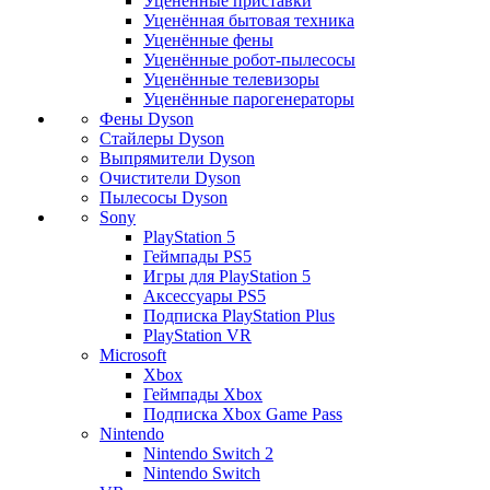
Уценённые приставки
Уценённая бытовая техника
Уценённые фены
Уценённые робот-пылесосы
Уценённые телевизоры
Уценённые парогенераторы
Фены Dyson
Стайлеры Dyson
Выпрямители Dyson
Очистители Dyson
Пылесосы Dyson
Sony
PlayStation 5
Геймпады PS5
Игры для PlayStation 5
Аксессуары PS5
Подписка PlayStation Plus
PlayStation VR
Microsoft
Xbox
Геймпады Xbox
Подписка Xbox Game Pass
Nintendo
Nintendo Switch 2
Nintendo Switch