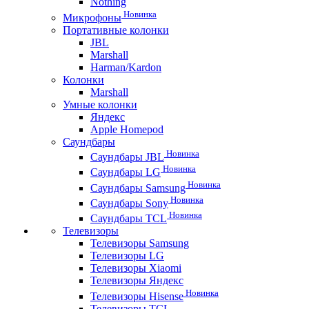
Nothing
Новинка
Микрофоны
Портативные колонки
JBL
Marshall
Harman/Kardon
Колонки
Marshall
Умные колонки
Яндекс
Apple Homepod
Саундбары
Новинка
Саундбары JBL
Новинка
Саундбары LG
Новинка
Саундбары Samsung
Новинка
Саундбары Sony
Новинка
Саундбары TCL
Телевизоры
Телевизоры Samsung
Телевизоры LG
Телевизоры Xiaomi
Телевизоры Яндекс
Новинка
Телевизоры Hisense
Телевизоры TCL