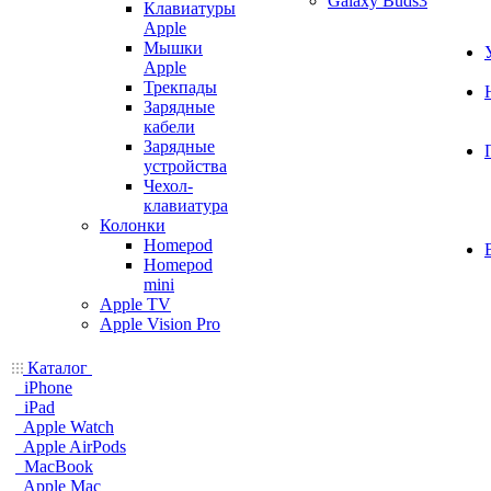
Galaxy Buds3
Клавиатуры
Apple
Мышки
Apple
Трекпады
Зарядные
кабели
Зарядные
устройства
Чехол-
клавиатура
Колонки
Homepod
Homepod
mini
Apple TV
Apple Vision Pro
Каталог
iPhone
iPad
Apple Watch
Apple AirPods
MacBook
Apple Mac