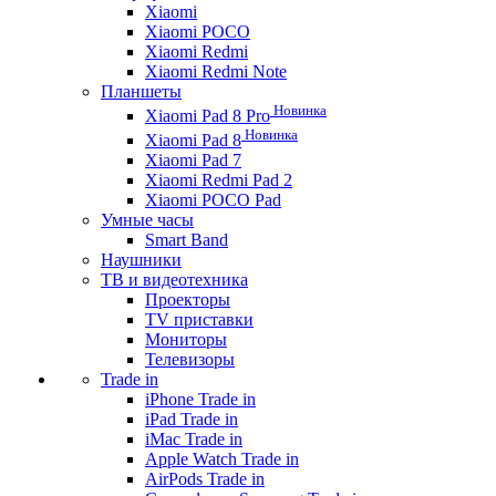
Xiaomi
Xiaomi POCO
Xiaomi Redmi
Xiaomi Redmi Note
Планшеты
Новинка
Xiaomi Pad 8 Pro
Новинка
Xiaomi Pad 8
Xiaomi Pad 7
Xiaomi Redmi Pad 2
Xiaomi POCO Pad
Умные часы
Smart Band
Наушники
ТВ и видеотехника
Проекторы
TV приставки
Мониторы
Телевизоры
Trade in
iPhone Trade in
iPad Trade in
iMac Trade in
Apple Watch Trade in
AirPods Trade in