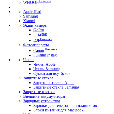
Новинка
WHOOP
Apple iPad
Samsung
Xiaomi
Экшн-камеры
GoPro
Insta360
Новинка
DJI
Фотоаппараты
Новинка
Canon
Fujifilm Instax
Чехлы
Чехлы Apple
Чехлы Samsung
Сумки для ноутбуков
Защитные стекла
Защитные стекла Apple
Защитные стекла Samsung
Защитные пленки
Внешние аккумуляторы
Зарядные устройства
Зарядки для телефонов и планшетов
Блоки питания для MacBook