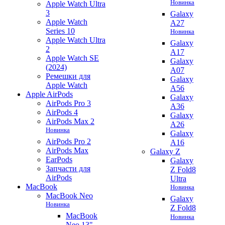
Новинка
Apple Watch Ultra
3
Galaxy
Apple Watch
A27
Series 10
Новинка
Apple Watch Ultra
Galaxy
2
A17
Apple Watch SE
Galaxy
(2024)
A07
Ремешки для
Galaxy
Apple Watch
A56
Apple AirPods
Galaxy
AirPods Pro 3
A36
AirPods 4
Galaxy
AirPods Max 2
A26
Новинка
Galaxy
AirPods Pro 2
A16
AirPods Max
Galaxy Z
EarPods
Galaxy
Запчасти для
Z Fold8
AirPods
Ultra
MacBook
Новинка
MacBook Neo
Galaxy
Новинка
Z Fold8
MacBook
Новинка
Neo 13"