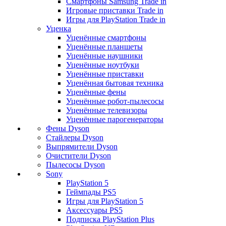
Смартфоны Samsung Trade in
Игровые приставки Trade in
Игры для PlayStation Trade in
Уценка
Уценённые смартфоны
Уценённые планшеты
Уценённые наушники
Уценённые ноутбуки
Уценённые приставки
Уценённая бытовая техника
Уценённые фены
Уценённые робот-пылесосы
Уценённые телевизоры
Уценённые парогенераторы
Фены Dyson
Стайлеры Dyson
Выпрямители Dyson
Очистители Dyson
Пылесосы Dyson
Sony
PlayStation 5
Геймпады PS5
Игры для PlayStation 5
Аксессуары PS5
Подписка PlayStation Plus