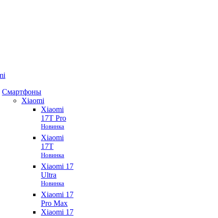
mi
Смартфоны
Xiaomi
Xiaomi
17T Pro
Новинка
Xiaomi
17T
Новинка
Xiaomi 17
Ultra
Новинка
Xiaomi 17
Pro Max
Xiaomi 17