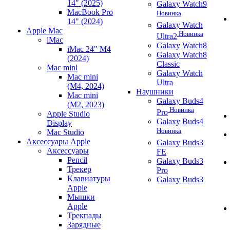
14" (2025)
Galaxy Watch9
MacBook Pro
Новинка
14" (2024)
Galaxy Watch
Apple Mac
Новинка
Ultra2
iMac
Galaxy Watch8
iMac 24" M4
Galaxy Watch8
(2024)
Classic
Mac mini
Galaxy Watch
Mac mini
Ultra
(M4, 2024)
Наушники
Mac mini
Galaxy Buds4
(M2, 2023)
Новинка
Pro
Apple Studio
Galaxy Buds4
Display
Новинка
Mac Studio
Аксессуары Apple
Galaxy Buds3
Аксессуары
FE
Pencil
Galaxy Buds3
Трекер
Pro
Клавиатуры
Galaxy Buds3
Apple
Мышки
Apple
Трекпады
Зарядные