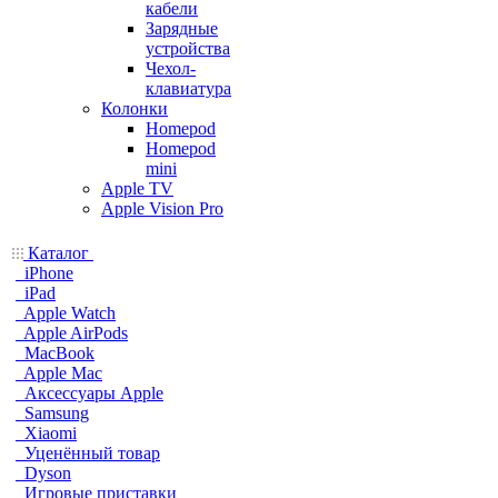
кабели
Зарядные
устройства
Чехол-
клавиатура
Колонки
Homepod
Homepod
mini
Apple TV
Apple Vision Pro
Каталог
iPhone
iPad
Apple Watch
Apple AirPods
MacBook
Apple Mac
Аксессуары Apple
Samsung
Xiaomi
Уценённый товар
Dyson
Игровые приставки