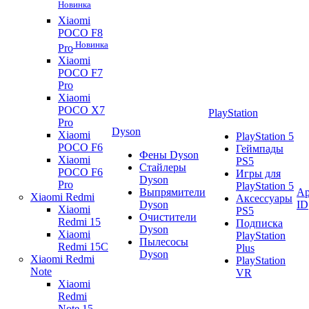
Новинка
Xiaomi
POCO F8
Новинка
Pro
Xiaomi
POCO F7
Pro
Xiaomi
POCO X7
PlayStation
Pro
Dyson
Xiaomi
PlayStation 5
POCO F6
Геймпады
Фены Dyson
Xiaomi
PS5
Стайлеры
POCO F6
Игры для
Dyson
Pro
PlayStation 5
Выпрямители
Ap
Xiaomi Redmi
Аксессуары
Dyson
ID
Xiaomi
PS5
Очистители
Redmi 15
Подписка
Dyson
Xiaomi
PlayStation
Пылесосы
Redmi 15C
Plus
Dyson
Xiaomi Redmi
PlayStation
Note
VR
Xiaomi
Redmi
Note 15