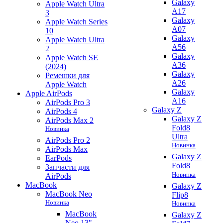
Galaxy
Apple Watch Ultra
A17
3
Galaxy
Apple Watch Series
A07
10
Galaxy
Apple Watch Ultra
A56
2
Galaxy
Apple Watch SE
A36
(2024)
Galaxy
Ремешки для
A26
Apple Watch
Galaxy
Apple AirPods
A16
AirPods Pro 3
Galaxy Z
AirPods 4
Galaxy Z
AirPods Max 2
Fold8
Новинка
Ultra
AirPods Pro 2
Новинка
AirPods Max
Galaxy Z
EarPods
Fold8
Запчасти для
Новинка
AirPods
MacBook
Galaxy Z
MacBook Neo
Flip8
Новинка
Новинка
MacBook
Galaxy Z
Neo 13"