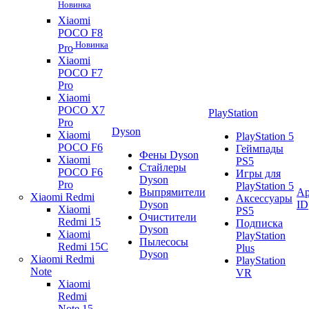
Новинка
Xiaomi
POCO F8
Новинка
Pro
Xiaomi
POCO F7
Pro
Xiaomi
POCO X7
PlayStation
Pro
Dyson
Xiaomi
PlayStation 5
POCO F6
Геймпады
Фены Dyson
Xiaomi
PS5
Стайлеры
POCO F6
Игры для
Dyson
Pro
PlayStation 5
Выпрямители
Ap
Xiaomi Redmi
Аксессуары
Dyson
ID
Xiaomi
PS5
Очистители
Redmi 15
Подписка
Dyson
Xiaomi
PlayStation
Пылесосы
Redmi 15C
Plus
Dyson
Xiaomi Redmi
PlayStation
Note
VR
Xiaomi
Redmi
Note 15