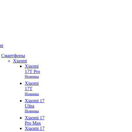
mi
Смартфоны
Xiaomi
Xiaomi
17T Pro
Новинка
Xiaomi
17T
Новинка
Xiaomi 17
Ultra
Новинка
Xiaomi 17
Pro Max
Xiaomi 17