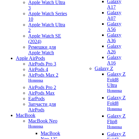
Galaxy
Apple Watch Ultra
A17
3
Galaxy
Apple Watch Series
A07
10
Galaxy
Apple Watch Ultra
A56
2
Galaxy
Apple Watch SE
A36
(2024)
Galaxy
Ремешки для
A26
Apple Watch
Galaxy
Apple AirPods
A16
AirPods Pro 3
Galaxy Z
AirPods 4
Galaxy Z
AirPods Max 2
Fold8
Новинка
Ultra
AirPods Pro 2
Новинка
AirPods Max
Galaxy Z
EarPods
Fold8
Запчасти для
Новинка
AirPods
MacBook
Galaxy Z
MacBook Neo
Flip8
Новинка
Новинка
MacBook
Galaxy Z
Neo 13"