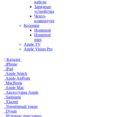
кабели
Зарядные
устройства
Чехол-
клавиатура
Колонки
Homepod
Homepod
mini
Apple TV
Apple Vision Pro
Каталог
iPhone
iPad
Apple Watch
Apple AirPods
MacBook
Apple Mac
Аксессуары Apple
Samsung
Xiaomi
Уценённый товар
Dyson
Игровые приставки