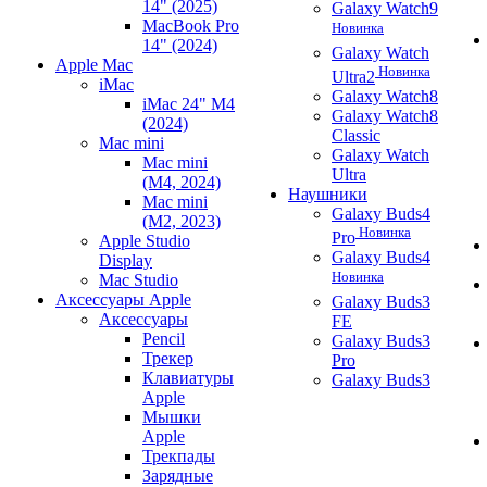
14" (2025)
Galaxy Watch9
MacBook Pro
Новинка
14" (2024)
Galaxy Watch
Apple Mac
Новинка
Ultra2
iMac
Galaxy Watch8
iMac 24" M4
Galaxy Watch8
(2024)
Classic
Mac mini
Galaxy Watch
Mac mini
Ultra
(M4, 2024)
Наушники
Mac mini
Galaxy Buds4
(M2, 2023)
Новинка
Pro
Apple Studio
Galaxy Buds4
Display
Новинка
Mac Studio
Аксессуары Apple
Galaxy Buds3
Аксессуары
FE
Pencil
Galaxy Buds3
Трекер
Pro
Клавиатуры
Galaxy Buds3
Apple
Мышки
Apple
Трекпады
Зарядные