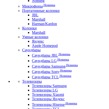
Nothing
Новинка
Микрофоны
Портативные колонки
JBL
Marshall
Harman/Kardon
Колонки
Marshall
Умные колонки
Яндекс
Apple Homepod
Саундбары
Новинка
Саундбары JBL
Новинка
Саундбары LG
Новинка
Саундбары Samsung
Новинка
Саундбары Sony
Новинка
Саундбары TCL
Телевизоры
Телевизоры Samsung
Телевизоры LG
Телевизоры Xiaomi
Телевизоры Яндекс
Новинка
Телевизоры Hisense
Телевизоры TCL