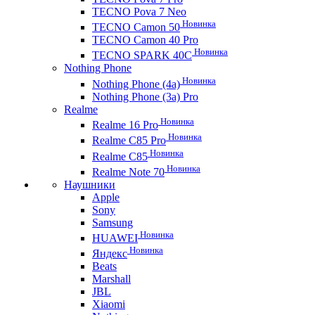
TECNO Pova 7 Neo
Новинка
TECNO Camon 50
TECNO Camon 40 Pro
Новинка
TECNO SPARK 40C
Nothing Phone
Новинка
Nothing Phone (4a)
Nothing Phone (3a) Pro
Realme
Новинка
Realme 16 Pro
Новинка
Realme C85 Pro
Новинка
Realme C85
Новинка
Realme Note 70
Наушники
Apple
Sony
Samsung
Новинка
HUAWEI
Новинка
Яндекс
Beats
Marshall
JBL
Xiaomi