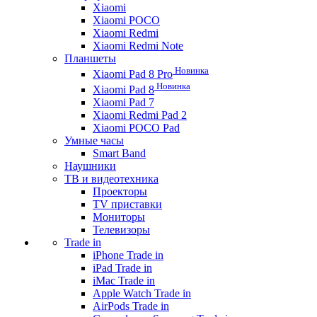
Xiaomi
Xiaomi POCO
Xiaomi Redmi
Xiaomi Redmi Note
Планшеты
Новинка
Xiaomi Pad 8 Pro
Новинка
Xiaomi Pad 8
Xiaomi Pad 7
Xiaomi Redmi Pad 2
Xiaomi POCO Pad
Умные часы
Smart Band
Наушники
ТВ и видеотехника
Проекторы
TV приставки
Мониторы
Телевизоры
Trade in
iPhone Trade in
iPad Trade in
iMac Trade in
Apple Watch Trade in
AirPods Trade in