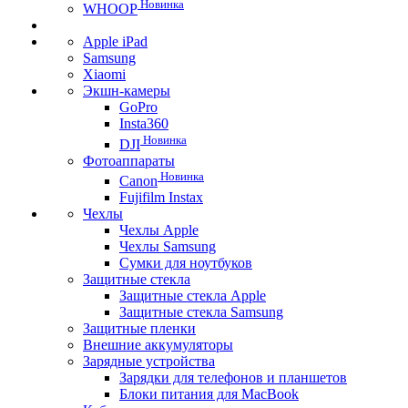
Новинка
WHOOP
Apple iPad
Samsung
Xiaomi
Экшн-камеры
GoPro
Insta360
Новинка
DJI
Фотоаппараты
Новинка
Canon
Fujifilm Instax
Чехлы
Чехлы Apple
Чехлы Samsung
Сумки для ноутбуков
Защитные стекла
Защитные стекла Apple
Защитные стекла Samsung
Защитные пленки
Внешние аккумуляторы
Зарядные устройства
Зарядки для телефонов и планшетов
Блоки питания для MacBook