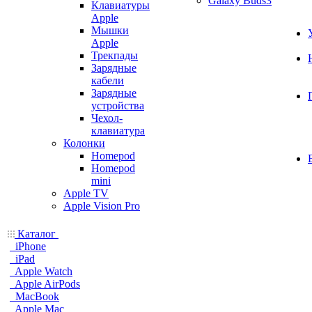
Galaxy Buds3
Клавиатуры
Apple
Мышки
Apple
Трекпады
Зарядные
кабели
Зарядные
устройства
Чехол-
клавиатура
Колонки
Homepod
Homepod
mini
Apple TV
Apple Vision Pro
Каталог
iPhone
iPad
Apple Watch
Apple AirPods
MacBook
Apple Mac