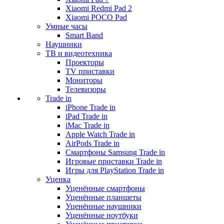
Xiaomi Redmi Pad 2
Xiaomi POCO Pad
Умные часы
Smart Band
Наушники
ТВ и видеотехника
Проекторы
TV приставки
Мониторы
Телевизоры
Trade in
iPhone Trade in
iPad Trade in
iMac Trade in
Apple Watch Trade in
AirPods Trade in
Смартфоны Samsung Trade in
Игровые приставки Trade in
Игры для PlayStation Trade in
Уценка
Уценённые смартфоны
Уценённые планшеты
Уценённые наушники
Уценённые ноутбуки