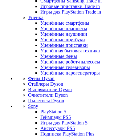
Смартфоны Samsung Trade in
Игровые приставки Trade in
Игры для PlayStation Trade in
Уценка
Уценённые смартфоны
Уценённые планшеты
Уценённые наушники
Уценённые ноутбуки
Уценённые приставки
Уценённая бытовая техника
Уценённые фены
Уценённые робот-пылесосы
Уценённые телевизоры
Уценённые парогенераторы
Фены Dyson
Стайлеры Dyson
Выпрямители Dyson
Очистители Dyson
Пылесосы Dyson
Sony
PlayStation 5
Геймпады PS5
Игры для PlayStation 5
Аксессуары PS5
Подписка PlayStation Plus