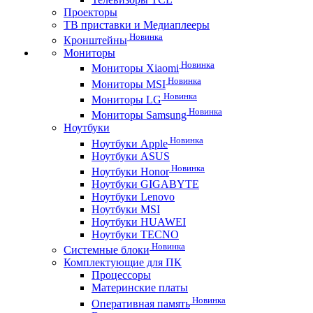
Проекторы
ТВ приставки и Медиаплееры
Новинка
Кронштейны
Мониторы
Новинка
Мониторы Xiaomi
Новинка
Мониторы MSI
Новинка
Мониторы LG
Новинка
Мониторы Samsung
Ноутбуки
Новинка
Ноутбуки Apple
Ноутбуки ASUS
Новинка
Ноутбуки Honor
Ноутбуки GIGABYTE
Ноутбуки Lenovo
Ноутбуки MSI
Ноутбуки HUAWEI
Ноутбуки TECNO
Новинка
Системные блоки
Комплектующие для ПК
Процессоры
Материнские платы
Новинка
Оперативная память