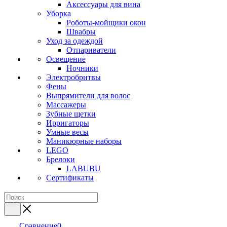
Аксессуары для вина
Уборка
Роботы-мойщики окон
Швабры
Уход за одеждой
Отпариватели
Освещение
Ночники
Электробритвы
Фены
Выпрямители для волос
Массажеры
Зубные щетки
Ирригаторы
Умные весы
Маникюрные наборы
LEGO
Брелоки
LABUBU
Сертификаты
Сравнение
0