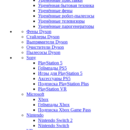
Уценённые приставки
Уценённая бытовая техника
Уценённые фены
Уценённые робот-пылесосы
Уценённые телевизоры
Уценённые парогенераторы
Фены Dyson
Стайлеры Dyson
Выпрямители Dyson
Очистители Dyson
Пылесосы Dyson
Sony
PlayStation 5
Геймпады PS5
Игры для PlayStation 5
Аксессуары PS5
Подписка PlayStation Plus
PlayStation VR
Microsoft
Xbox
Геймпады Xbox
Подписка Xbox Game Pass
Nintendo
Nintendo Switch 2
Nintendo Switch