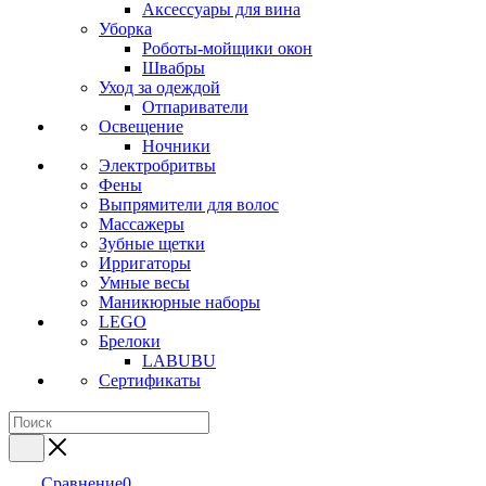
Аксессуары для вина
Уборка
Роботы-мойщики окон
Швабры
Уход за одеждой
Отпариватели
Освещение
Ночники
Электробритвы
Фены
Выпрямители для волос
Массажеры
Зубные щетки
Ирригаторы
Умные весы
Маникюрные наборы
LEGO
Брелоки
LABUBU
Сертификаты
Сравнение
0