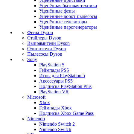
Уценённые приставки
Уценённая бытовая техника
Уценённые фены
Уценённые робот-пылесосы
Уценённые телевизоры
Уценённые парогенераторы
Фены Dyson
Стайлеры Dyson
Выпрямители Dyson
Очистители Dyson
Пылесосы Dyson
Sony
PlayStation 5
Геймпады PS5
Игры для PlayStation 5
Аксессуары PS5
Подписка PlayStation Plus
PlayStation VR
Microsoft
Xbox
Геймпады Xbox
Подписка Xbox Game Pass
Nintendo
Nintendo Switch 2
Nintendo Switch