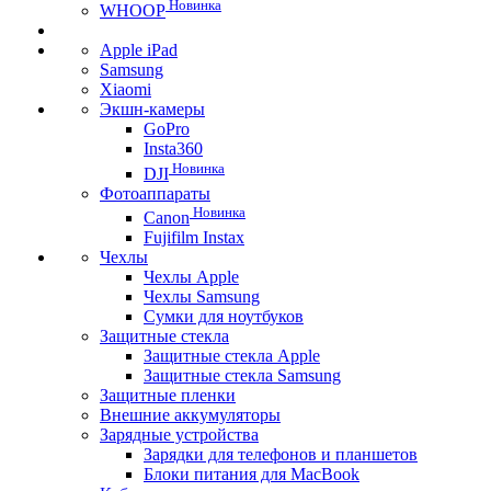
Новинка
WHOOP
Apple iPad
Samsung
Xiaomi
Экшн-камеры
GoPro
Insta360
Новинка
DJI
Фотоаппараты
Новинка
Canon
Fujifilm Instax
Чехлы
Чехлы Apple
Чехлы Samsung
Сумки для ноутбуков
Защитные стекла
Защитные стекла Apple
Защитные стекла Samsung
Защитные пленки
Внешние аккумуляторы
Зарядные устройства
Зарядки для телефонов и планшетов
Блоки питания для MacBook