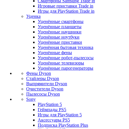
Смартфоны Samsung Trade in
Игровые приставки Trade in
Игры для PlayStation Trade in
Уценка
Уценённые смартфоны
Уценённые планшеты
Уценённые наушники
Уценённые ноутбуки
Уценённые приставки
Уценённая бытовая техника
Уценённые фены
Уценённые робот-пылесосы
Уценённые телевизоры
Уценённые парогенераторы
Фены Dyson
Стайлеры Dyson
Выпрямители Dyson
Очистители Dyson
Пылесосы Dyson
Sony
PlayStation 5
Геймпады PS5
Игры для PlayStation 5
Аксессуары PS5
Подписка PlayStation Plus