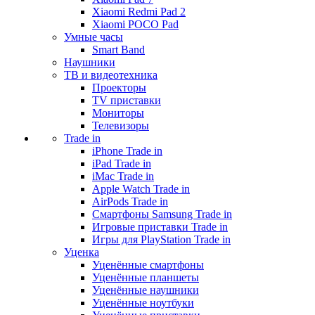
Xiaomi Redmi Pad 2
Xiaomi POCO Pad
Умные часы
Smart Band
Наушники
ТВ и видеотехника
Проекторы
TV приставки
Мониторы
Телевизоры
Trade in
iPhone Trade in
iPad Trade in
iMac Trade in
Apple Watch Trade in
AirPods Trade in
Смартфоны Samsung Trade in
Игровые приставки Trade in
Игры для PlayStation Trade in
Уценка
Уценённые смартфоны
Уценённые планшеты
Уценённые наушники
Уценённые ноутбуки