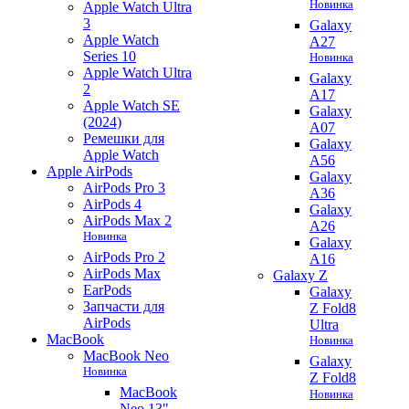
Новинка
Apple Watch Ultra
3
Galaxy
Apple Watch
A27
Series 10
Новинка
Apple Watch Ultra
Galaxy
2
A17
Apple Watch SE
Galaxy
(2024)
A07
Ремешки для
Galaxy
Apple Watch
A56
Apple AirPods
Galaxy
AirPods Pro 3
A36
AirPods 4
Galaxy
AirPods Max 2
A26
Новинка
Galaxy
AirPods Pro 2
A16
AirPods Max
Galaxy Z
EarPods
Galaxy
Запчасти для
Z Fold8
AirPods
Ultra
MacBook
Новинка
MacBook Neo
Galaxy
Новинка
Z Fold8
MacBook
Новинка
Neo 13"