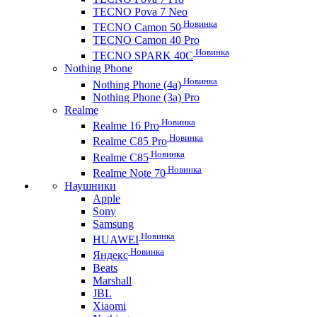
TECNO Pova 7 Neo
Новинка
TECNO Camon 50
TECNO Camon 40 Pro
Новинка
TECNO SPARK 40C
Nothing Phone
Новинка
Nothing Phone (4a)
Nothing Phone (3a) Pro
Realme
Новинка
Realme 16 Pro
Новинка
Realme C85 Pro
Новинка
Realme C85
Новинка
Realme Note 70
Наушники
Apple
Sony
Samsung
Новинка
HUAWEI
Новинка
Яндекс
Beats
Marshall
JBL
Xiaomi