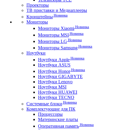
Проекторы
ТВ приставки и Медиаплееры
Новинка
Кронштейны
Мониторы
Новинка
Мониторы Xiaomi
Новинка
Мониторы MSI
Новинка
Мониторы LG
Новинка
Мониторы Samsung
Ноутбуки
Новинка
Ноутбуки Apple
Ноутбуки ASUS
Новинка
Ноутбуки Honor
Ноутбуки GIGABYTE
Ноутбуки Lenovo
Ноутбуки MSI
Ноутбуки HUAWEI
Ноутбуки TECNO
Новинка
Системные блоки
Комплектующие для ПК
Процессоры
Материнские платы
Новинка
Оперативная память