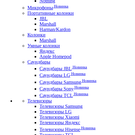
Nothing
Новинка
Микрофоны
Портативные колонки
JBL
Marshall
Harman/Kardon
Колонки
Marshall
Умные колонки
Яндекс
Apple Homepod
Саундбары
Новинка
Саундбары JBL
Новинка
Саундбары LG
Новинка
Саундбары Samsung
Новинка
Саундбары Sony
Новинка
Саундбары TCL
Телевизоры
Телевизоры Samsung
Телевизоры LG
Телевизоры Xiaomi
Телевизоры Яндекс
Новинка
Телевизоры Hisense
Телевизоры TCL