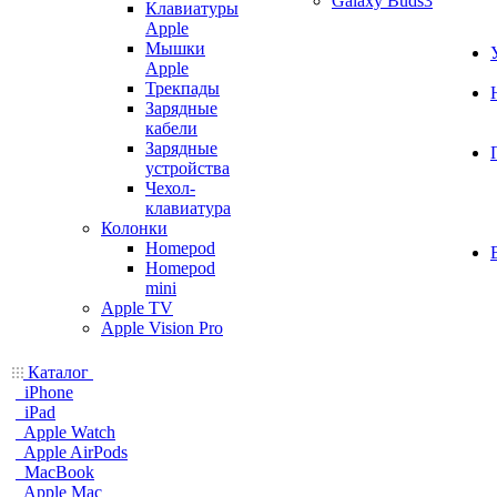
Galaxy Buds3
Клавиатуры
Apple
Мышки
Apple
Трекпады
Зарядные
кабели
Зарядные
устройства
Чехол-
клавиатура
Колонки
Homepod
Homepod
mini
Apple TV
Apple Vision Pro
Каталог
iPhone
iPad
Apple Watch
Apple AirPods
MacBook
Apple Mac