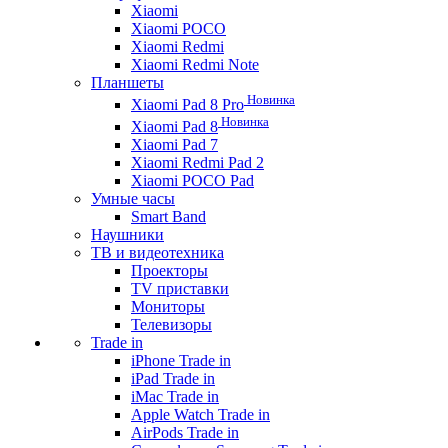
Xiaomi
Xiaomi POCO
Xiaomi Redmi
Xiaomi Redmi Note
Планшеты
Новинка
Xiaomi Pad 8 Pro
Новинка
Xiaomi Pad 8
Xiaomi Pad 7
Xiaomi Redmi Pad 2
Xiaomi POCO Pad
Умные часы
Smart Band
Наушники
ТВ и видеотехника
Проекторы
TV приставки
Мониторы
Телевизоры
Trade in
iPhone Trade in
iPad Trade in
iMac Trade in
Apple Watch Trade in
AirPods Trade in