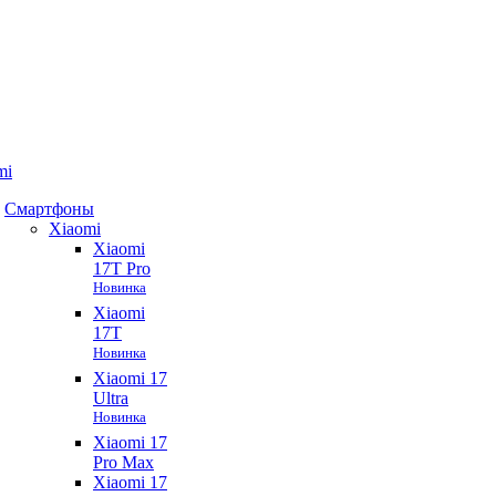
mi
Смартфоны
Xiaomi
Xiaomi
17T Pro
Новинка
Xiaomi
17T
Новинка
Xiaomi 17
Ultra
Новинка
Xiaomi 17
Pro Max
Xiaomi 17