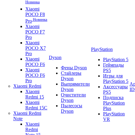
Новинка
Xiaomi
POCO F8
Новинка
Pro
Xiaomi
POCO F7
Pro
Xiaomi
POCO X7
PlayStation
Pro
Dyson
Xiaomi
PlayStation 5
POCO F6
Геймпады
Фены Dyson
Xiaomi
PS5
Стайлеры
POCO F6
Игры для
Dyson
Pro
PlayStation 5
Выпрямители
Ap
Xiaomi Redmi
Аксессуары
Dyson
ID
Xiaomi
PS5
Очистители
Redmi 15
Подписка
Dyson
Xiaomi
PlayStation
Пылесосы
Redmi 15C
Plus
Dyson
Xiaomi Redmi
PlayStation
Note
VR
Xiaomi
Redmi
Note 15