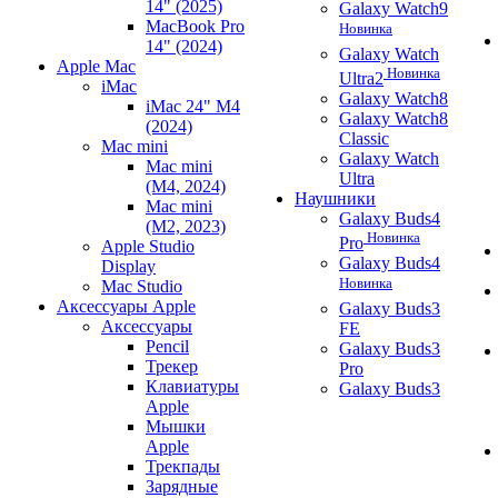
14" (2025)
Galaxy Watch9
MacBook Pro
Новинка
14" (2024)
Galaxy Watch
Apple Mac
Новинка
Ultra2
iMac
Galaxy Watch8
iMac 24" M4
Galaxy Watch8
(2024)
Classic
Mac mini
Galaxy Watch
Mac mini
Ultra
(M4, 2024)
Наушники
Mac mini
Galaxy Buds4
(M2, 2023)
Новинка
Pro
Apple Studio
Galaxy Buds4
Display
Новинка
Mac Studio
Аксессуары Apple
Galaxy Buds3
Аксессуары
FE
Pencil
Galaxy Buds3
Трекер
Pro
Клавиатуры
Galaxy Buds3
Apple
Мышки
Apple
Трекпады
Зарядные