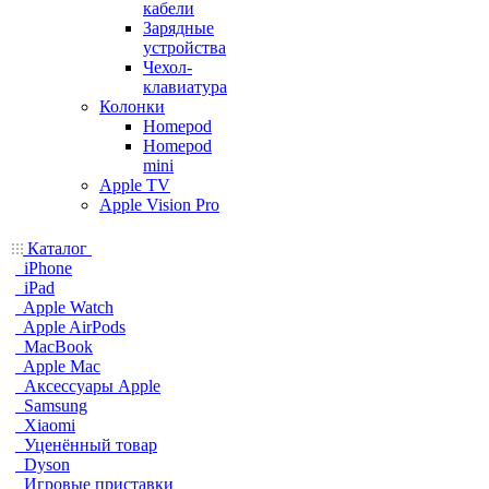
кабели
Зарядные
устройства
Чехол-
клавиатура
Колонки
Homepod
Homepod
mini
Apple TV
Apple Vision Pro
Каталог
iPhone
iPad
Apple Watch
Apple AirPods
MacBook
Apple Mac
Аксессуары Apple
Samsung
Xiaomi
Уценённый товар
Dyson
Игровые приставки