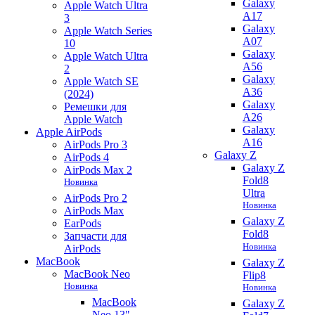
Galaxy
Apple Watch Ultra
A17
3
Galaxy
Apple Watch Series
A07
10
Galaxy
Apple Watch Ultra
A56
2
Galaxy
Apple Watch SE
A36
(2024)
Galaxy
Ремешки для
A26
Apple Watch
Galaxy
Apple AirPods
A16
AirPods Pro 3
Galaxy Z
AirPods 4
Galaxy Z
AirPods Max 2
Fold8
Новинка
Ultra
AirPods Pro 2
Новинка
AirPods Max
Galaxy Z
EarPods
Fold8
Запчасти для
Новинка
AirPods
MacBook
Galaxy Z
MacBook Neo
Flip8
Новинка
Новинка
MacBook
Galaxy Z
Neo 13"