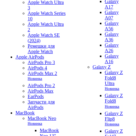
Galaxy
Apple Watch Ultra
A17
3
Galaxy
Apple Watch Series
A07
10
Galaxy
Apple Watch Ultra
A56
2
Galaxy
Apple Watch SE
A36
(2024)
Galaxy
Ремешки для
A26
Apple Watch
Galaxy
Apple AirPods
A16
AirPods Pro 3
Galaxy Z
AirPods 4
Galaxy Z
AirPods Max 2
Fold8
Новинка
Ultra
AirPods Pro 2
Новинка
AirPods Max
Galaxy Z
EarPods
Fold8
Запчасти для
Новинка
AirPods
MacBook
Galaxy Z
MacBook Neo
Flip8
Новинка
Новинка
MacBook
Galaxy Z
Neo 13"