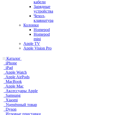
кабели
Зарядные
устройства
Чехол-
клавиатура
Колонки
Homepod
Homepod
mini
Apple TV
Apple Vision Pro
Каталог
iPhone
iPad
Apple Watch
Apple AirPods
MacBook
Apple Mac
Аксессуары Apple
Samsung
Xiaomi
Уценённый товар
Dyson
Игровые приставки