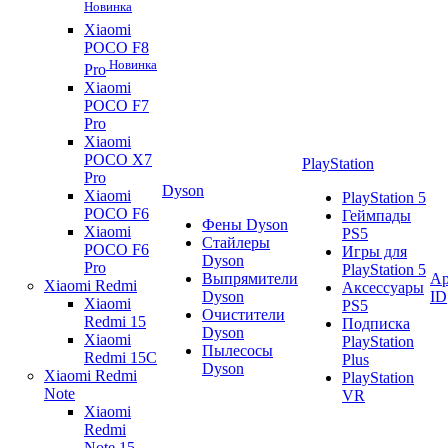
Новинка
Xiaomi
POCO F8
Новинка
Pro
Xiaomi
POCO F7
Pro
Xiaomi
POCO X7
PlayStation
Pro
Dyson
Xiaomi
PlayStation 5
POCO F6
Геймпады
Фены Dyson
Xiaomi
PS5
Стайлеры
POCO F6
Игры для
Dyson
Pro
PlayStation 5
Выпрямители
Ap
Xiaomi Redmi
Аксессуары
Dyson
ID
Xiaomi
PS5
Очистители
Redmi 15
Подписка
Dyson
Xiaomi
PlayStation
Пылесосы
Redmi 15C
Plus
Dyson
Xiaomi Redmi
PlayStation
Note
VR
Xiaomi
Redmi
Note 15