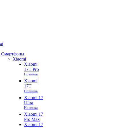
mi
Смартфоны
Xiaomi
Xiaomi
17T Pro
Новинка
Xiaomi
17T
Новинка
Xiaomi 17
Ultra
Новинка
Xiaomi 17
Pro Max
Xiaomi 17