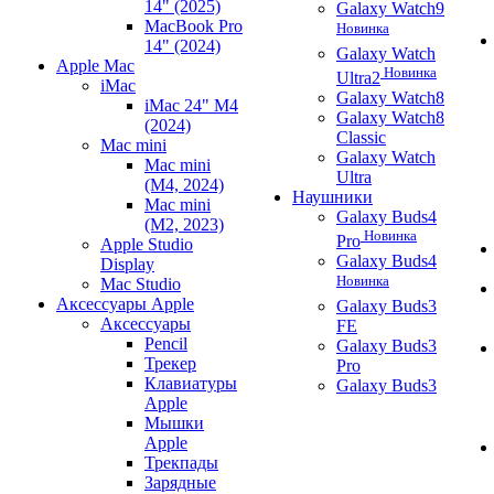
14" (2025)
Galaxy Watch9
MacBook Pro
Новинка
14" (2024)
Galaxy Watch
Apple Mac
Новинка
Ultra2
iMac
Galaxy Watch8
iMac 24" M4
Galaxy Watch8
(2024)
Classic
Mac mini
Galaxy Watch
Mac mini
Ultra
(M4, 2024)
Наушники
Mac mini
Galaxy Buds4
(M2, 2023)
Новинка
Pro
Apple Studio
Galaxy Buds4
Display
Новинка
Mac Studio
Аксессуары Apple
Galaxy Buds3
Аксессуары
FE
Pencil
Galaxy Buds3
Трекер
Pro
Клавиатуры
Galaxy Buds3
Apple
Мышки
Apple
Трекпады
Зарядные