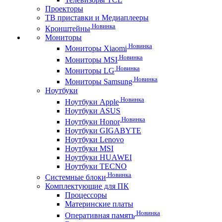
Проекторы
ТВ приставки и Медиаплееры
Новинка
Кронштейны
Мониторы
Новинка
Мониторы Xiaomi
Новинка
Мониторы MSI
Новинка
Мониторы LG
Новинка
Мониторы Samsung
Ноутбуки
Новинка
Ноутбуки Apple
Ноутбуки ASUS
Новинка
Ноутбуки Honor
Ноутбуки GIGABYTE
Ноутбуки Lenovo
Ноутбуки MSI
Ноутбуки HUAWEI
Ноутбуки TECNO
Новинка
Системные блоки
Комплектующие для ПК
Процессоры
Материнские платы
Новинка
Оперативная память