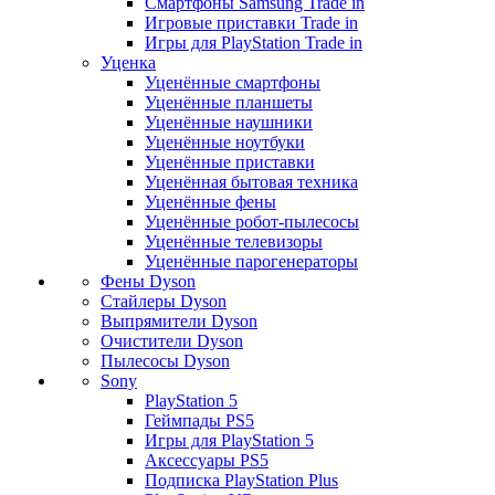
Смартфоны Samsung Trade in
Игровые приставки Trade in
Игры для PlayStation Trade in
Уценка
Уценённые смартфоны
Уценённые планшеты
Уценённые наушники
Уценённые ноутбуки
Уценённые приставки
Уценённая бытовая техника
Уценённые фены
Уценённые робот-пылесосы
Уценённые телевизоры
Уценённые парогенераторы
Фены Dyson
Стайлеры Dyson
Выпрямители Dyson
Очистители Dyson
Пылесосы Dyson
Sony
PlayStation 5
Геймпады PS5
Игры для PlayStation 5
Аксессуары PS5
Подписка PlayStation Plus