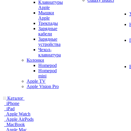
Galaxy Buds3
Клавиатуры
Apple
Мышки
Apple
Трекпады
Зарядные
кабели
Зарядные
устройства
Чехол-
клавиатура
Колонки
Homepod
Homepod
mini
Apple TV
Apple Vision Pro
Каталог
iPhone
iPad
Apple Watch
Apple AirPods
MacBook
Apple Mac