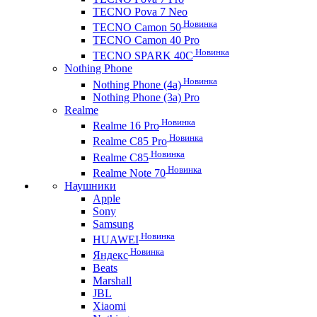
TECNO Pova 7 Neo
Новинка
TECNO Camon 50
TECNO Camon 40 Pro
Новинка
TECNO SPARK 40C
Nothing Phone
Новинка
Nothing Phone (4a)
Nothing Phone (3a) Pro
Realme
Новинка
Realme 16 Pro
Новинка
Realme C85 Pro
Новинка
Realme C85
Новинка
Realme Note 70
Наушники
Apple
Sony
Samsung
Новинка
HUAWEI
Новинка
Яндекс
Beats
Marshall
JBL
Xiaomi