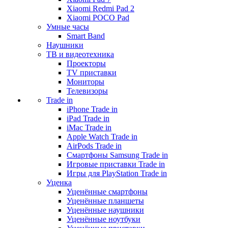
Xiaomi Redmi Pad 2
Xiaomi POCO Pad
Умные часы
Smart Band
Наушники
ТВ и видеотехника
Проекторы
TV приставки
Мониторы
Телевизоры
Trade in
iPhone Trade in
iPad Trade in
iMac Trade in
Apple Watch Trade in
AirPods Trade in
Смартфоны Samsung Trade in
Игровые приставки Trade in
Игры для PlayStation Trade in
Уценка
Уценённые смартфоны
Уценённые планшеты
Уценённые наушники
Уценённые ноутбуки