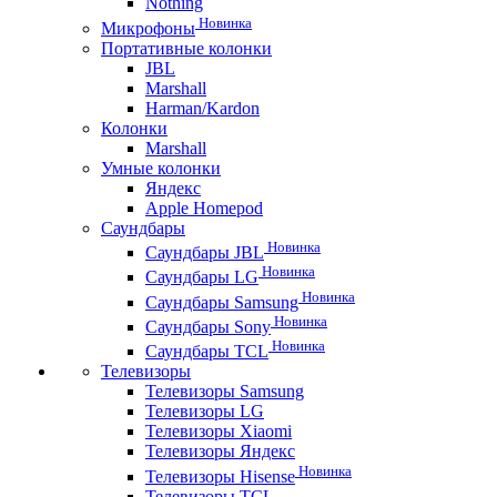
Nothing
Новинка
Микрофоны
Портативные колонки
JBL
Marshall
Harman/Kardon
Колонки
Marshall
Умные колонки
Яндекс
Apple Homepod
Саундбары
Новинка
Саундбары JBL
Новинка
Саундбары LG
Новинка
Саундбары Samsung
Новинка
Саундбары Sony
Новинка
Саундбары TCL
Телевизоры
Телевизоры Samsung
Телевизоры LG
Телевизоры Xiaomi
Телевизоры Яндекс
Новинка
Телевизоры Hisense
Телевизоры TCL