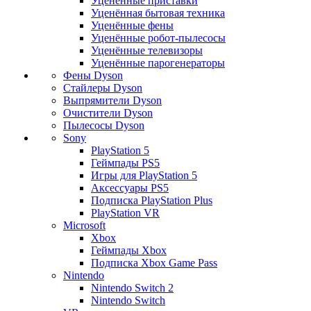
Уценённые приставки
Уценённая бытовая техника
Уценённые фены
Уценённые робот-пылесосы
Уценённые телевизоры
Уценённые парогенераторы
Фены Dyson
Стайлеры Dyson
Выпрямители Dyson
Очистители Dyson
Пылесосы Dyson
Sony
PlayStation 5
Геймпады PS5
Игры для PlayStation 5
Аксессуары PS5
Подписка PlayStation Plus
PlayStation VR
Microsoft
Xbox
Геймпады Xbox
Подписка Xbox Game Pass
Nintendo
Nintendo Switch 2
Nintendo Switch