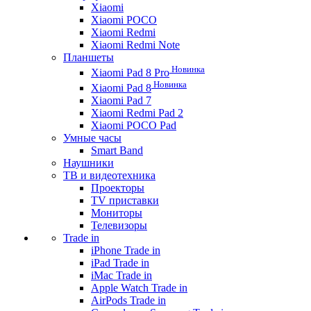
Xiaomi
Xiaomi POCO
Xiaomi Redmi
Xiaomi Redmi Note
Планшеты
Новинка
Xiaomi Pad 8 Pro
Новинка
Xiaomi Pad 8
Xiaomi Pad 7
Xiaomi Redmi Pad 2
Xiaomi POCO Pad
Умные часы
Smart Band
Наушники
ТВ и видеотехника
Проекторы
TV приставки
Мониторы
Телевизоры
Trade in
iPhone Trade in
iPad Trade in
iMac Trade in
Apple Watch Trade in
AirPods Trade in