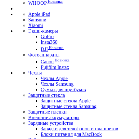
Новинка
WHOOP
Apple iPad
Samsung
Xiaomi
Экшн-камеры
GoPro
Insta360
Новинка
DJI
Фотоаппараты
Новинка
Canon
Fujifilm Instax
Чехлы
Чехлы Apple
Чехлы Samsung
Сумки для ноутбуков
Защитные стекла
Защитные стекла Apple
Защитные стекла Samsung
Защитные пленки
Внешние аккумуляторы
Зарядные устройства
Зарядки для телефонов и планшетов
Блоки питания для MacBook