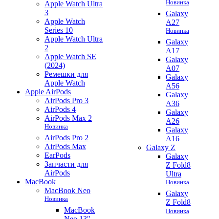
Новинка
Apple Watch Ultra
3
Galaxy
Apple Watch
A27
Series 10
Новинка
Apple Watch Ultra
Galaxy
2
A17
Apple Watch SE
Galaxy
(2024)
A07
Ремешки для
Galaxy
Apple Watch
A56
Apple AirPods
Galaxy
AirPods Pro 3
A36
AirPods 4
Galaxy
AirPods Max 2
A26
Новинка
Galaxy
AirPods Pro 2
A16
AirPods Max
Galaxy Z
EarPods
Galaxy
Запчасти для
Z Fold8
AirPods
Ultra
MacBook
Новинка
MacBook Neo
Galaxy
Новинка
Z Fold8
MacBook
Новинка
Neo 13"