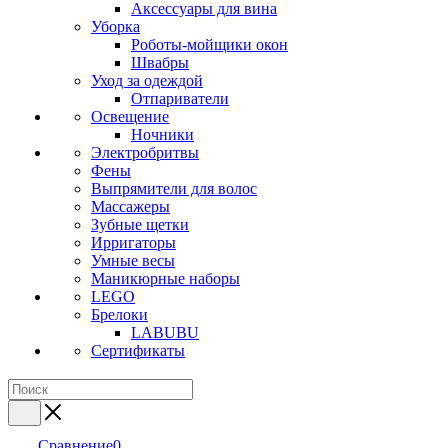
Аксессуары для вина
Уборка
Роботы-мойщики окон
Швабры
Уход за одеждой
Отпариватели
Освещение
Ночники
Электробритвы
Фены
Выпрямители для волос
Массажеры
Зубные щетки
Ирригаторы
Умные весы
Маникюрные наборы
LEGO
Брелоки
LABUBU
Сертификаты
Сравнение
0