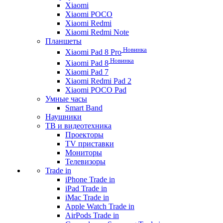
Xiaomi
Xiaomi POCO
Xiaomi Redmi
Xiaomi Redmi Note
Планшеты
Новинка
Xiaomi Pad 8 Pro
Новинка
Xiaomi Pad 8
Xiaomi Pad 7
Xiaomi Redmi Pad 2
Xiaomi POCO Pad
Умные часы
Smart Band
Наушники
ТВ и видеотехника
Проекторы
TV приставки
Мониторы
Телевизоры
Trade in
iPhone Trade in
iPad Trade in
iMac Trade in
Apple Watch Trade in
AirPods Trade in