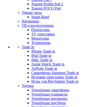
Xiaomi Redmi Pad 2
Xiaomi POCO Pad
Умные часы
Smart Band
Наушники
ТВ и видеотехника
Проекторы
TV приставки
Мониторы
Телевизоры
Trade in
iPhone Trade in
iPad Trade in
iMac Trade in
Apple Watch Trade in
AirPods Trade in
Смартфоны Samsung Trade in
Игровые приставки Trade in
Игры для PlayStation Trade in
Уценка
Уценённые смартфоны
Уценённые планшеты
Уценённые наушники
Уценённые ноутбуки