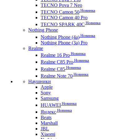
TECNO Pova 7 Neo
Новинка
TECNO Camon 50
TECNO Camon 40 Pro
Новинка
TECNO SPARK 40C
Nothing Phone
Новинка
Nothing Phone (4a)
Nothing Phone (3a) Pro
Realme
Новинка
Realme 16 Pro
Новинка
Realme C85 Pro
Новинка
Realme C85
Новинка
Realme Note 70
Наушники
Apple
Sony
Samsung
Новинка
HUAWEI
Новинка
Яндекс
Beats
Marshall
JBL
Xiaomi