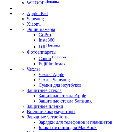
Новинка
WHOOP
Apple iPad
Samsung
Xiaomi
Экшн-камеры
GoPro
Insta360
Новинка
DJI
Фотоаппараты
Новинка
Canon
Fujifilm Instax
Чехлы
Чехлы Apple
Чехлы Samsung
Сумки для ноутбуков
Защитные стекла
Защитные стекла Apple
Защитные стекла Samsung
Защитные пленки
Внешние аккумуляторы
Зарядные устройства
Зарядки для телефонов и планшетов
Блоки питания для MacBook