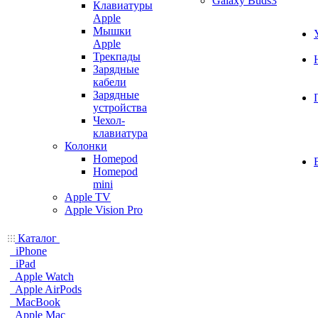
Galaxy Buds3
Клавиатуры
Apple
Мышки
Apple
Трекпады
Зарядные
кабели
Зарядные
устройства
Чехол-
клавиатура
Колонки
Homepod
Homepod
mini
Apple TV
Apple Vision Pro
Каталог
iPhone
iPad
Apple Watch
Apple AirPods
MacBook
Apple Mac