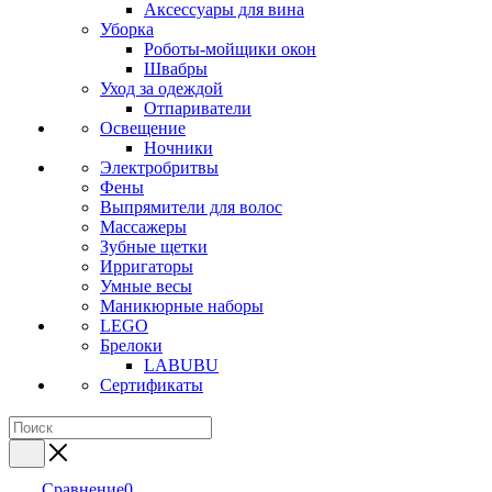
Аксессуары для вина
Уборка
Роботы-мойщики окон
Швабры
Уход за одеждой
Отпариватели
Освещение
Ночники
Электробритвы
Фены
Выпрямители для волос
Массажеры
Зубные щетки
Ирригаторы
Умные весы
Маникюрные наборы
LEGO
Брелоки
LABUBU
Сертификаты
Сравнение
0