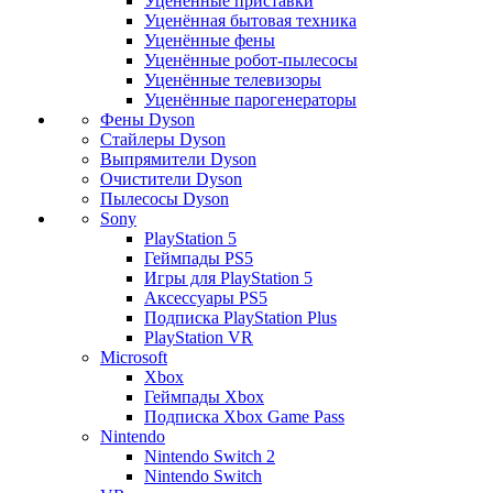
Уценённые приставки
Уценённая бытовая техника
Уценённые фены
Уценённые робот-пылесосы
Уценённые телевизоры
Уценённые парогенераторы
Фены Dyson
Стайлеры Dyson
Выпрямители Dyson
Очистители Dyson
Пылесосы Dyson
Sony
PlayStation 5
Геймпады PS5
Игры для PlayStation 5
Аксессуары PS5
Подписка PlayStation Plus
PlayStation VR
Microsoft
Xbox
Геймпады Xbox
Подписка Xbox Game Pass
Nintendo
Nintendo Switch 2
Nintendo Switch