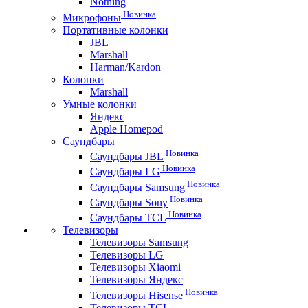
Nothing
Новинка
Микрофоны
Портативные колонки
JBL
Marshall
Harman/Kardon
Колонки
Marshall
Умные колонки
Яндекс
Apple Homepod
Саундбары
Новинка
Саундбары JBL
Новинка
Саундбары LG
Новинка
Саундбары Samsung
Новинка
Саундбары Sony
Новинка
Саундбары TCL
Телевизоры
Телевизоры Samsung
Телевизоры LG
Телевизоры Xiaomi
Телевизоры Яндекс
Новинка
Телевизоры Hisense
Телевизоры TCL