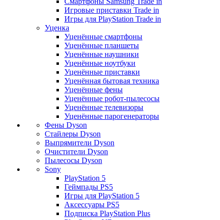
Смартфоны Samsung Trade in
Игровые приставки Trade in
Игры для PlayStation Trade in
Уценка
Уценённые смартфоны
Уценённые планшеты
Уценённые наушники
Уценённые ноутбуки
Уценённые приставки
Уценённая бытовая техника
Уценённые фены
Уценённые робот-пылесосы
Уценённые телевизоры
Уценённые парогенераторы
Фены Dyson
Стайлеры Dyson
Выпрямители Dyson
Очистители Dyson
Пылесосы Dyson
Sony
PlayStation 5
Геймпады PS5
Игры для PlayStation 5
Аксессуары PS5
Подписка PlayStation Plus