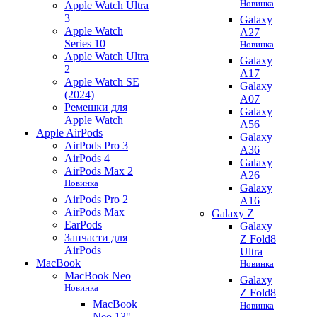
Новинка
Apple Watch Ultra
3
Galaxy
Apple Watch
A27
Series 10
Новинка
Apple Watch Ultra
Galaxy
2
A17
Apple Watch SE
Galaxy
(2024)
A07
Ремешки для
Galaxy
Apple Watch
A56
Apple AirPods
Galaxy
AirPods Pro 3
A36
AirPods 4
Galaxy
AirPods Max 2
A26
Новинка
Galaxy
AirPods Pro 2
A16
AirPods Max
Galaxy Z
EarPods
Galaxy
Запчасти для
Z Fold8
AirPods
Ultra
MacBook
Новинка
MacBook Neo
Galaxy
Новинка
Z Fold8
MacBook
Новинка
Neo 13"