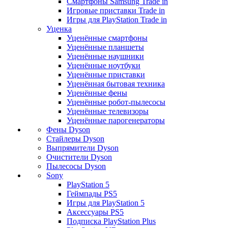
Смартфоны Samsung Trade in
Игровые приставки Trade in
Игры для PlayStation Trade in
Уценка
Уценённые смартфоны
Уценённые планшеты
Уценённые наушники
Уценённые ноутбуки
Уценённые приставки
Уценённая бытовая техника
Уценённые фены
Уценённые робот-пылесосы
Уценённые телевизоры
Уценённые парогенераторы
Фены Dyson
Стайлеры Dyson
Выпрямители Dyson
Очистители Dyson
Пылесосы Dyson
Sony
PlayStation 5
Геймпады PS5
Игры для PlayStation 5
Аксессуары PS5
Подписка PlayStation Plus