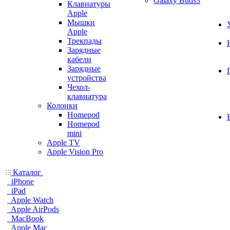
Galaxy Buds3
Клавиатуры
Apple
Мышки
Apple
Трекпады
Зарядные
кабели
Зарядные
устройства
Чехол-
клавиатура
Колонки
Homepod
Homepod
mini
Apple TV
Apple Vision Pro
Каталог
iPhone
iPad
Apple Watch
Apple AirPods
MacBook
Apple Mac