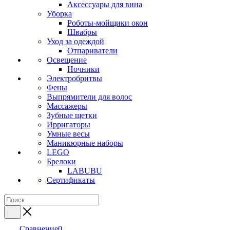
Аксессуары для вина
Уборка
Роботы-мойщики окон
Швабры
Уход за одеждой
Отпариватели
Освещение
Ночники
Электробритвы
Фены
Выпрямители для волос
Массажеры
Зубные щетки
Ирригаторы
Умные весы
Маникюрные наборы
LEGO
Брелоки
LABUBU
Сертификаты
Сравнение
0