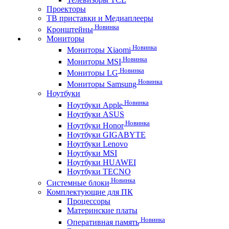
Проекторы
ТВ приставки и Медиаплееры
Новинка
Кронштейны
Мониторы
Новинка
Мониторы Xiaomi
Новинка
Мониторы MSI
Новинка
Мониторы LG
Новинка
Мониторы Samsung
Ноутбуки
Новинка
Ноутбуки Apple
Ноутбуки ASUS
Новинка
Ноутбуки Honor
Ноутбуки GIGABYTE
Ноутбуки Lenovo
Ноутбуки MSI
Ноутбуки HUAWEI
Ноутбуки TECNO
Новинка
Системные блоки
Комплектующие для ПК
Процессоры
Материнские платы
Новинка
Оперативная память