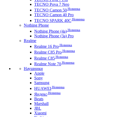
TECNO Pova 7 Neo
Новинка
TECNO Camon 50
TECNO Camon 40 Pro
Новинка
TECNO SPARK 40C
Nothing Phone
Новинка
Nothing Phone (4a)
Nothing Phone (3a) Pro
Realme
Новинка
Realme 16 Pro
Новинка
Realme C85 Pro
Новинка
Realme C85
Новинка
Realme Note 70
Наушники
Apple
Sony
Samsung
Новинка
HUAWEI
Новинка
Яндекс
Beats
Marshall
JBL
Xiaomi