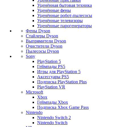
Уценённые приставки
Уценённая бытовая техника
Уценённые фены
Уценённые робот-пылесосы
Уценённые телевизоры
Уценённые парогенераторы
Фены Dyson
Стайлеры Dyson
Выпрямители Dyson
Очистители Dyson
Пылесосы Dyson
Sony
PlayStation 5
Геймпады PS5
Игры для PlayStation 5
Аксессуары PS5
Подписка PlayStation Plus
PlayStation VR
Microsoft
Xbox
Геймпады Xbox
Подписка Xbox Game Pass
Nintendo
Nintendo Switch 2
Nintendo Switch