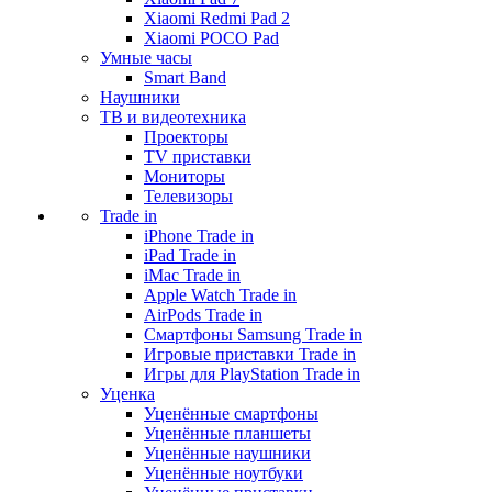
Xiaomi Redmi Pad 2
Xiaomi POCO Pad
Умные часы
Smart Band
Наушники
ТВ и видеотехника
Проекторы
TV приставки
Мониторы
Телевизоры
Trade in
iPhone Trade in
iPad Trade in
iMac Trade in
Apple Watch Trade in
AirPods Trade in
Смартфоны Samsung Trade in
Игровые приставки Trade in
Игры для PlayStation Trade in
Уценка
Уценённые смартфоны
Уценённые планшеты
Уценённые наушники
Уценённые ноутбуки