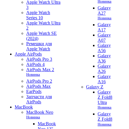
Новинка
Apple Watch Ultra
3
Galaxy
Apple Watch
A27
Series 10
Новинка
Apple Watch Ultra
Galaxy
2
A17
Apple Watch SE
Galaxy
(2024)
A07
Ремешки для
Galaxy
Apple Watch
A56
Apple AirPods
Galaxy
AirPods Pro 3
A36
AirPods 4
Galaxy
AirPods Max 2
A26
Новинка
Galaxy
AirPods Pro 2
A16
AirPods Max
Galaxy Z
EarPods
Galaxy
Запчасти для
Z Fold8
AirPods
Ultra
MacBook
Новинка
MacBook Neo
Galaxy
Новинка
Z Fold8
MacBook
Новинка
Neo 13"