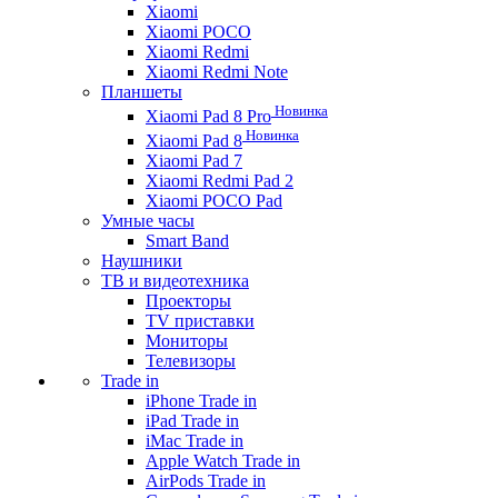
Xiaomi
Xiaomi POCO
Xiaomi Redmi
Xiaomi Redmi Note
Планшеты
Новинка
Xiaomi Pad 8 Pro
Новинка
Xiaomi Pad 8
Xiaomi Pad 7
Xiaomi Redmi Pad 2
Xiaomi POCO Pad
Умные часы
Smart Band
Наушники
ТВ и видеотехника
Проекторы
TV приставки
Мониторы
Телевизоры
Trade in
iPhone Trade in
iPad Trade in
iMac Trade in
Apple Watch Trade in
AirPods Trade in