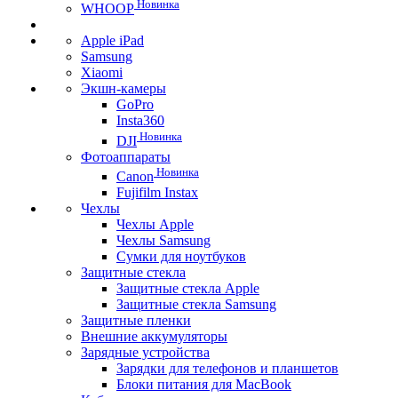
Новинка
WHOOP
Apple iPad
Samsung
Xiaomi
Экшн-камеры
GoPro
Insta360
Новинка
DJI
Фотоаппараты
Новинка
Canon
Fujifilm Instax
Чехлы
Чехлы Apple
Чехлы Samsung
Сумки для ноутбуков
Защитные стекла
Защитные стекла Apple
Защитные стекла Samsung
Защитные пленки
Внешние аккумуляторы
Зарядные устройства
Зарядки для телефонов и планшетов
Блоки питания для MacBook