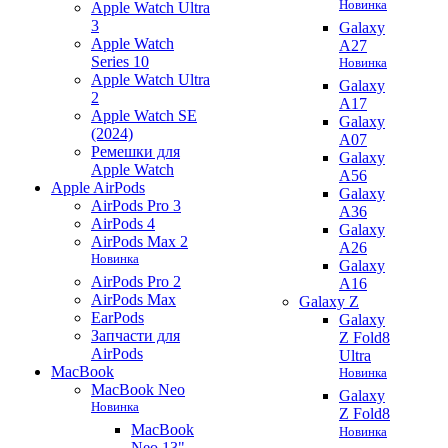
Новинка
Apple Watch Ultra
3
Galaxy
Apple Watch
A27
Series 10
Новинка
Apple Watch Ultra
Galaxy
2
A17
Apple Watch SE
Galaxy
(2024)
A07
Ремешки для
Galaxy
Apple Watch
A56
Apple AirPods
Galaxy
AirPods Pro 3
A36
AirPods 4
Galaxy
AirPods Max 2
A26
Новинка
Galaxy
AirPods Pro 2
A16
AirPods Max
Galaxy Z
EarPods
Galaxy
Запчасти для
Z Fold8
AirPods
Ultra
MacBook
Новинка
MacBook Neo
Galaxy
Новинка
Z Fold8
MacBook
Новинка
Neo 13"