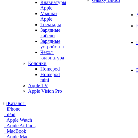
Galaxy Buds3
Клавиатуры
Apple
Мышки
Apple
Трекпады
Зарядные
кабели
Зарядные
устройства
Чехол-
клавиатура
Колонки
Homepod
Homepod
mini
Apple TV
Apple Vision Pro
Каталог
iPhone
iPad
Apple Watch
Apple AirPods
MacBook
Apple Mac