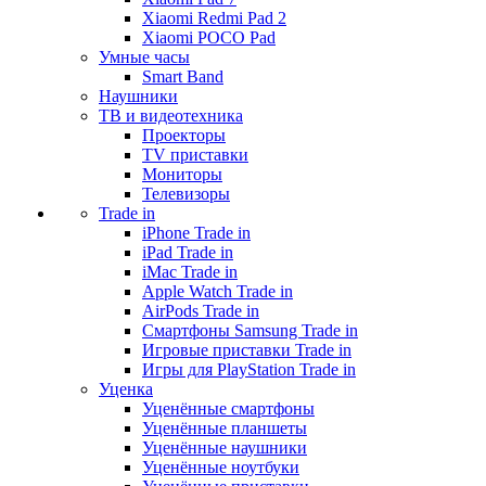
Xiaomi Redmi Pad 2
Xiaomi POCO Pad
Умные часы
Smart Band
Наушники
ТВ и видеотехника
Проекторы
TV приставки
Мониторы
Телевизоры
Trade in
iPhone Trade in
iPad Trade in
iMac Trade in
Apple Watch Trade in
AirPods Trade in
Смартфоны Samsung Trade in
Игровые приставки Trade in
Игры для PlayStation Trade in
Уценка
Уценённые смартфоны
Уценённые планшеты
Уценённые наушники
Уценённые ноутбуки