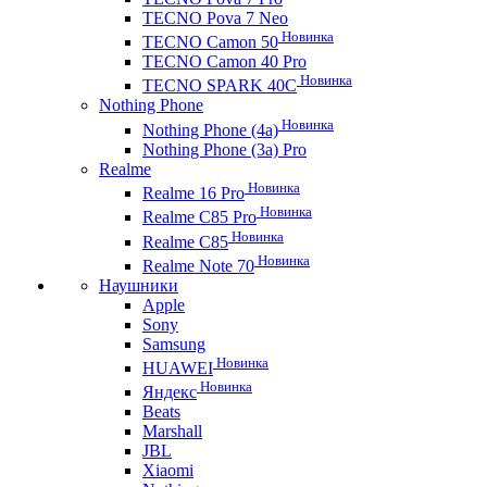
TECNO Pova 7 Neo
Новинка
TECNO Camon 50
TECNO Camon 40 Pro
Новинка
TECNO SPARK 40C
Nothing Phone
Новинка
Nothing Phone (4a)
Nothing Phone (3a) Pro
Realme
Новинка
Realme 16 Pro
Новинка
Realme C85 Pro
Новинка
Realme C85
Новинка
Realme Note 70
Наушники
Apple
Sony
Samsung
Новинка
HUAWEI
Новинка
Яндекс
Beats
Marshall
JBL
Xiaomi