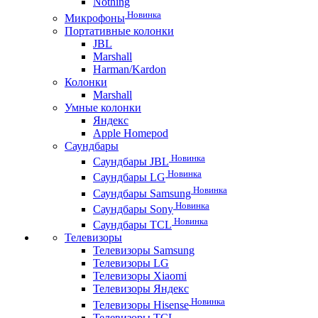
Nothing
Новинка
Микрофоны
Портативные колонки
JBL
Marshall
Harman/Kardon
Колонки
Marshall
Умные колонки
Яндекс
Apple Homepod
Саундбары
Новинка
Саундбары JBL
Новинка
Саундбары LG
Новинка
Саундбары Samsung
Новинка
Саундбары Sony
Новинка
Саундбары TCL
Телевизоры
Телевизоры Samsung
Телевизоры LG
Телевизоры Xiaomi
Телевизоры Яндекс
Новинка
Телевизоры Hisense
Телевизоры TCL