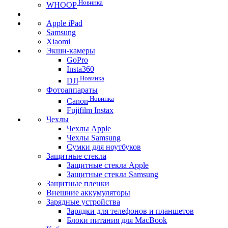
Новинка
WHOOP
Apple iPad
Samsung
Xiaomi
Экшн-камеры
GoPro
Insta360
Новинка
DJI
Фотоаппараты
Новинка
Canon
Fujifilm Instax
Чехлы
Чехлы Apple
Чехлы Samsung
Сумки для ноутбуков
Защитные стекла
Защитные стекла Apple
Защитные стекла Samsung
Защитные пленки
Внешние аккумуляторы
Зарядные устройства
Зарядки для телефонов и планшетов
Блоки питания для MacBook