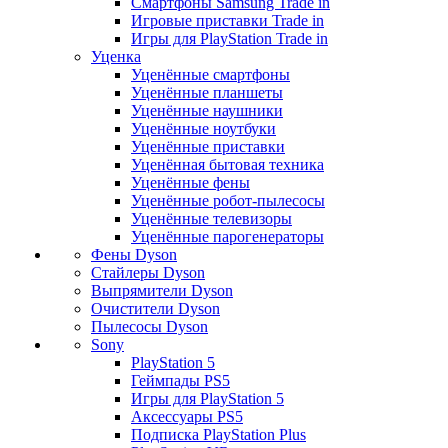
Смартфоны Samsung Trade in
Игровые приставки Trade in
Игры для PlayStation Trade in
Уценка
Уценённые смартфоны
Уценённые планшеты
Уценённые наушники
Уценённые ноутбуки
Уценённые приставки
Уценённая бытовая техника
Уценённые фены
Уценённые робот-пылесосы
Уценённые телевизоры
Уценённые парогенераторы
Фены Dyson
Стайлеры Dyson
Выпрямители Dyson
Очистители Dyson
Пылесосы Dyson
Sony
PlayStation 5
Геймпады PS5
Игры для PlayStation 5
Аксессуары PS5
Подписка PlayStation Plus