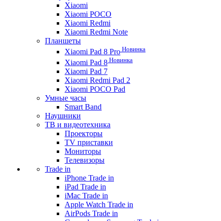
Xiaomi
Xiaomi POCO
Xiaomi Redmi
Xiaomi Redmi Note
Планшеты
Новинка
Xiaomi Pad 8 Pro
Новинка
Xiaomi Pad 8
Xiaomi Pad 7
Xiaomi Redmi Pad 2
Xiaomi POCO Pad
Умные часы
Smart Band
Наушники
ТВ и видеотехника
Проекторы
TV приставки
Мониторы
Телевизоры
Trade in
iPhone Trade in
iPad Trade in
iMac Trade in
Apple Watch Trade in
AirPods Trade in