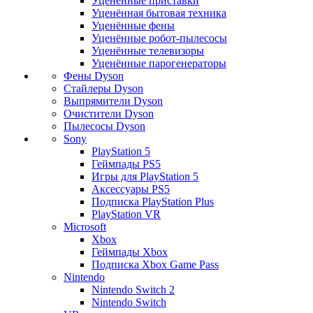
Уценённые приставки
Уценённая бытовая техника
Уценённые фены
Уценённые робот-пылесосы
Уценённые телевизоры
Уценённые парогенераторы
Фены Dyson
Стайлеры Dyson
Выпрямители Dyson
Очистители Dyson
Пылесосы Dyson
Sony
PlayStation 5
Геймпады PS5
Игры для PlayStation 5
Аксессуары PS5
Подписка PlayStation Plus
PlayStation VR
Microsoft
Xbox
Геймпады Xbox
Подписка Xbox Game Pass
Nintendo
Nintendo Switch 2
Nintendo Switch