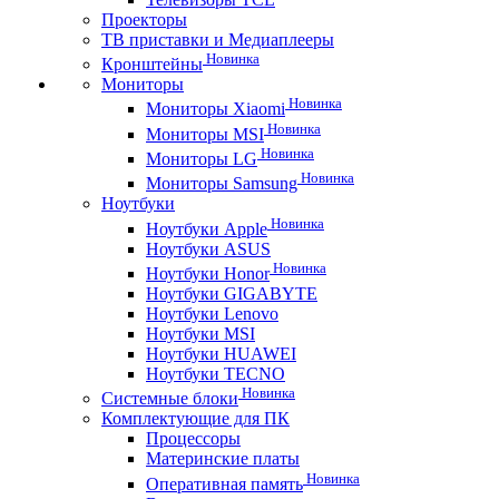
Проекторы
ТВ приставки и Медиаплееры
Новинка
Кронштейны
Мониторы
Новинка
Мониторы Xiaomi
Новинка
Мониторы MSI
Новинка
Мониторы LG
Новинка
Мониторы Samsung
Ноутбуки
Новинка
Ноутбуки Apple
Ноутбуки ASUS
Новинка
Ноутбуки Honor
Ноутбуки GIGABYTE
Ноутбуки Lenovo
Ноутбуки MSI
Ноутбуки HUAWEI
Ноутбуки TECNO
Новинка
Системные блоки
Комплектующие для ПК
Процессоры
Материнские платы
Новинка
Оперативная память