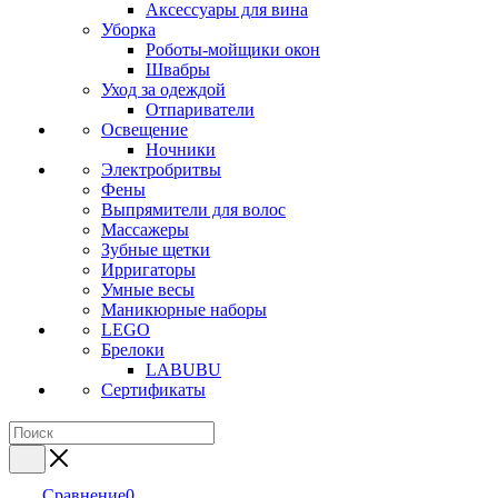
Аксессуары для вина
Уборка
Роботы-мойщики окон
Швабры
Уход за одеждой
Отпариватели
Освещение
Ночники
Электробритвы
Фены
Выпрямители для волос
Массажеры
Зубные щетки
Ирригаторы
Умные весы
Маникюрные наборы
LEGO
Брелоки
LABUBU
Сертификаты
Сравнение
0