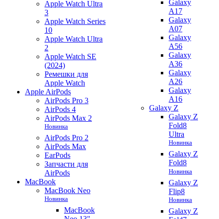
Galaxy
Apple Watch Ultra
A17
3
Galaxy
Apple Watch Series
A07
10
Galaxy
Apple Watch Ultra
A56
2
Galaxy
Apple Watch SE
A36
(2024)
Galaxy
Ремешки для
A26
Apple Watch
Galaxy
Apple AirPods
A16
AirPods Pro 3
Galaxy Z
AirPods 4
Galaxy Z
AirPods Max 2
Fold8
Новинка
Ultra
AirPods Pro 2
Новинка
AirPods Max
Galaxy Z
EarPods
Fold8
Запчасти для
Новинка
AirPods
MacBook
Galaxy Z
MacBook Neo
Flip8
Новинка
Новинка
MacBook
Galaxy Z
Neo 13"