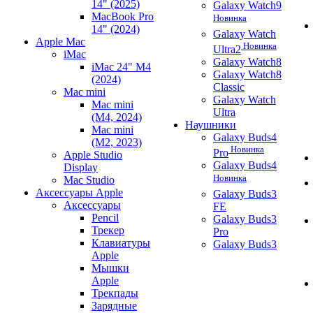
14" (2025)
Galaxy Watch9
MacBook Pro
Новинка
14" (2024)
Galaxy Watch
Apple Mac
Новинка
Ultra2
iMac
Galaxy Watch8
iMac 24" M4
Galaxy Watch8
(2024)
Classic
Mac mini
Galaxy Watch
Mac mini
Ultra
(M4, 2024)
Наушники
Mac mini
Galaxy Buds4
(M2, 2023)
Новинка
Pro
Apple Studio
Galaxy Buds4
Display
Новинка
Mac Studio
Аксессуары Apple
Galaxy Buds3
Аксессуары
FE
Pencil
Galaxy Buds3
Трекер
Pro
Клавиатуры
Galaxy Buds3
Apple
Мышки
Apple
Трекпады
Зарядные