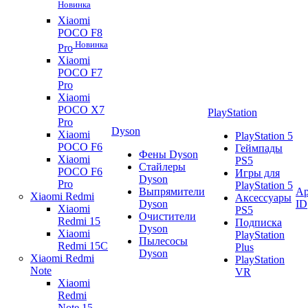
Новинка
Xiaomi
POCO F8
Новинка
Pro
Xiaomi
POCO F7
Pro
Xiaomi
POCO X7
PlayStation
Pro
Dyson
Xiaomi
PlayStation 5
POCO F6
Геймпады
Фены Dyson
Xiaomi
PS5
Стайлеры
POCO F6
Игры для
Dyson
Pro
PlayStation 5
Выпрямители
Ap
Xiaomi Redmi
Аксессуары
Dyson
ID
Xiaomi
PS5
Очистители
Redmi 15
Подписка
Dyson
Xiaomi
PlayStation
Пылесосы
Redmi 15C
Plus
Dyson
Xiaomi Redmi
PlayStation
Note
VR
Xiaomi
Redmi
Note 15