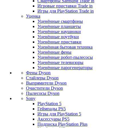
Смартфоны Samsung Trade in
Игровые приставки Trade in
Игры для PlayStation Trade in
Уценка
Уценённые смартфоны
Уценённые планшеты
Уценённые наушники
Уценённые ноутбуки
Уценённые приставки
Уценённая бытовая техника
Уценённые фены
Уценённые робот-пылесосы
Уценённые телевизоры
Уценённые парогенераторы
Фены Dyson
Стайлеры Dyson
Выпрямители Dyson
Очистители Dyson
Пылесосы Dyson
Sony
PlayStation 5
Геймпады PS5
Игры для PlayStation 5
Аксессуары PS5
Подписка PlayStation Plus