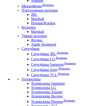
Nothing
Новинка
Микрофоны
Портативные колонки
JBL
Marshall
Harman/Kardon
Колонки
Marshall
Умные колонки
Яндекс
Apple Homepod
Саундбары
Новинка
Саундбары JBL
Новинка
Саундбары LG
Новинка
Саундбары Samsung
Новинка
Саундбары Sony
Новинка
Саундбары TCL
Телевизоры
Телевизоры Samsung
Телевизоры LG
Телевизоры Xiaomi
Телевизоры Яндекс
Новинка
Телевизоры Hisense
Телевизоры TCL