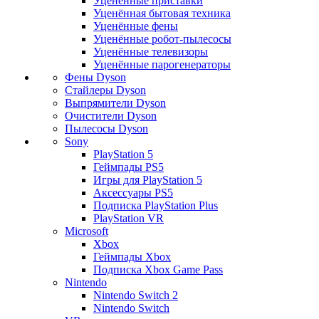
Уценённые приставки
Уценённая бытовая техника
Уценённые фены
Уценённые робот-пылесосы
Уценённые телевизоры
Уценённые парогенераторы
Фены Dyson
Стайлеры Dyson
Выпрямители Dyson
Очистители Dyson
Пылесосы Dyson
Sony
PlayStation 5
Геймпады PS5
Игры для PlayStation 5
Аксессуары PS5
Подписка PlayStation Plus
PlayStation VR
Microsoft
Xbox
Геймпады Xbox
Подписка Xbox Game Pass
Nintendo
Nintendo Switch 2
Nintendo Switch