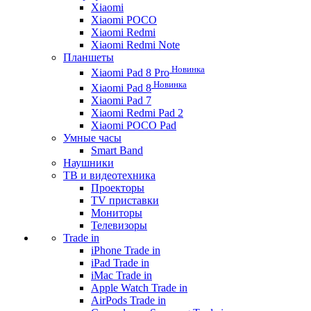
Xiaomi
Xiaomi POCO
Xiaomi Redmi
Xiaomi Redmi Note
Планшеты
Новинка
Xiaomi Pad 8 Pro
Новинка
Xiaomi Pad 8
Xiaomi Pad 7
Xiaomi Redmi Pad 2
Xiaomi POCO Pad
Умные часы
Smart Band
Наушники
ТВ и видеотехника
Проекторы
TV приставки
Мониторы
Телевизоры
Trade in
iPhone Trade in
iPad Trade in
iMac Trade in
Apple Watch Trade in
AirPods Trade in