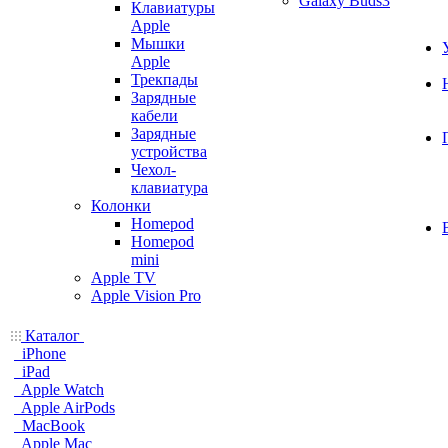
Galaxy Buds3
Клавиатуры
Apple
Мышки
Apple
Трекпады
Зарядные
кабели
Зарядные
устройства
Чехол-
клавиатура
Колонки
Homepod
Homepod
mini
Apple TV
Apple Vision Pro
Каталог
iPhone
iPad
Apple Watch
Apple AirPods
MacBook
Apple Mac