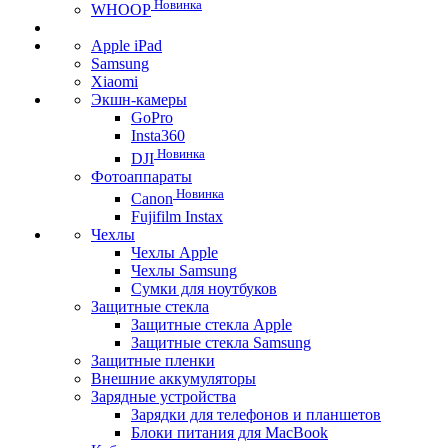
Новинка
WHOOP
Apple iPad
Samsung
Xiaomi
Экшн-камеры
GoPro
Insta360
Новинка
DJI
Фотоаппараты
Новинка
Canon
Fujifilm Instax
Чехлы
Чехлы Apple
Чехлы Samsung
Сумки для ноутбуков
Защитные стекла
Защитные стекла Apple
Защитные стекла Samsung
Защитные пленки
Внешние аккумуляторы
Зарядные устройства
Зарядки для телефонов и планшетов
Блоки питания для MacBook