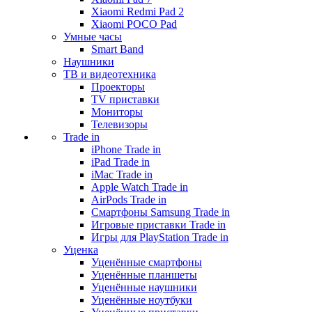
Xiaomi Redmi Pad 2
Xiaomi POCO Pad
Умные часы
Smart Band
Наушники
ТВ и видеотехника
Проекторы
TV приставки
Мониторы
Телевизоры
Trade in
iPhone Trade in
iPad Trade in
iMac Trade in
Apple Watch Trade in
AirPods Trade in
Смартфоны Samsung Trade in
Игровые приставки Trade in
Игры для PlayStation Trade in
Уценка
Уценённые смартфоны
Уценённые планшеты
Уценённые наушники
Уценённые ноутбуки