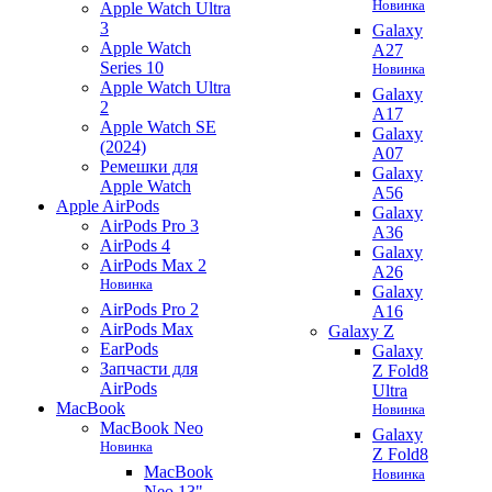
Новинка
Apple Watch Ultra
3
Galaxy
Apple Watch
A27
Series 10
Новинка
Apple Watch Ultra
Galaxy
2
A17
Apple Watch SE
Galaxy
(2024)
A07
Ремешки для
Galaxy
Apple Watch
A56
Apple AirPods
Galaxy
AirPods Pro 3
A36
AirPods 4
Galaxy
AirPods Max 2
A26
Новинка
Galaxy
AirPods Pro 2
A16
AirPods Max
Galaxy Z
EarPods
Galaxy
Запчасти для
Z Fold8
AirPods
Ultra
MacBook
Новинка
MacBook Neo
Galaxy
Новинка
Z Fold8
MacBook
Новинка
Neo 13"