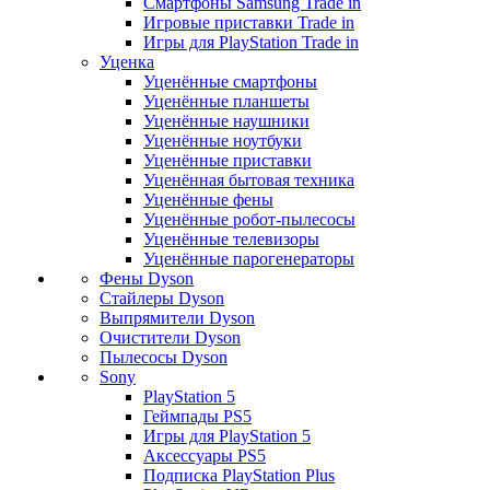
Смартфоны Samsung Trade in
Игровые приставки Trade in
Игры для PlayStation Trade in
Уценка
Уценённые смартфоны
Уценённые планшеты
Уценённые наушники
Уценённые ноутбуки
Уценённые приставки
Уценённая бытовая техника
Уценённые фены
Уценённые робот-пылесосы
Уценённые телевизоры
Уценённые парогенераторы
Фены Dyson
Стайлеры Dyson
Выпрямители Dyson
Очистители Dyson
Пылесосы Dyson
Sony
PlayStation 5
Геймпады PS5
Игры для PlayStation 5
Аксессуары PS5
Подписка PlayStation Plus