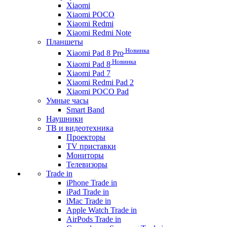
Xiaomi
Xiaomi POCO
Xiaomi Redmi
Xiaomi Redmi Note
Планшеты
Новинка
Xiaomi Pad 8 Pro
Новинка
Xiaomi Pad 8
Xiaomi Pad 7
Xiaomi Redmi Pad 2
Xiaomi POCO Pad
Умные часы
Smart Band
Наушники
ТВ и видеотехника
Проекторы
TV приставки
Мониторы
Телевизоры
Trade in
iPhone Trade in
iPad Trade in
iMac Trade in
Apple Watch Trade in
AirPods Trade in