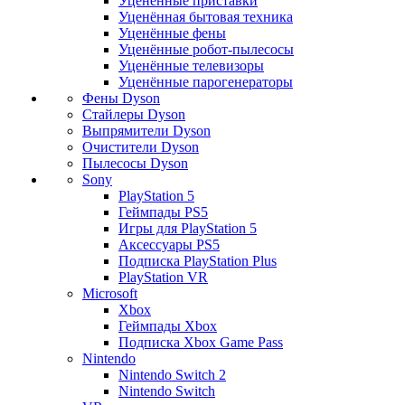
Уценённые приставки
Уценённая бытовая техника
Уценённые фены
Уценённые робот-пылесосы
Уценённые телевизоры
Уценённые парогенераторы
Фены Dyson
Стайлеры Dyson
Выпрямители Dyson
Очистители Dyson
Пылесосы Dyson
Sony
PlayStation 5
Геймпады PS5
Игры для PlayStation 5
Аксессуары PS5
Подписка PlayStation Plus
PlayStation VR
Microsoft
Xbox
Геймпады Xbox
Подписка Xbox Game Pass
Nintendo
Nintendo Switch 2
Nintendo Switch