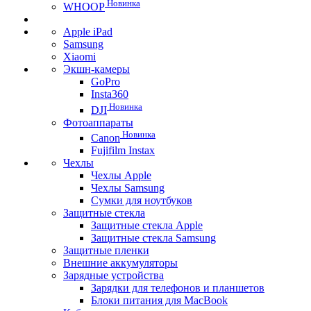
Новинка
WHOOP
Apple iPad
Samsung
Xiaomi
Экшн-камеры
GoPro
Insta360
Новинка
DJI
Фотоаппараты
Новинка
Canon
Fujifilm Instax
Чехлы
Чехлы Apple
Чехлы Samsung
Сумки для ноутбуков
Защитные стекла
Защитные стекла Apple
Защитные стекла Samsung
Защитные пленки
Внешние аккумуляторы
Зарядные устройства
Зарядки для телефонов и планшетов
Блоки питания для MacBook