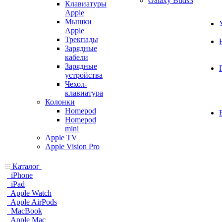
Galaxy Buds3
Клавиатуры
Apple
Мышки
Apple
Трекпады
Зарядные
кабели
Зарядные
устройства
Чехол-
клавиатура
Колонки
Homepod
Homepod
mini
Apple TV
Apple Vision Pro
Каталог
iPhone
iPad
Apple Watch
Apple AirPods
MacBook
Apple Mac