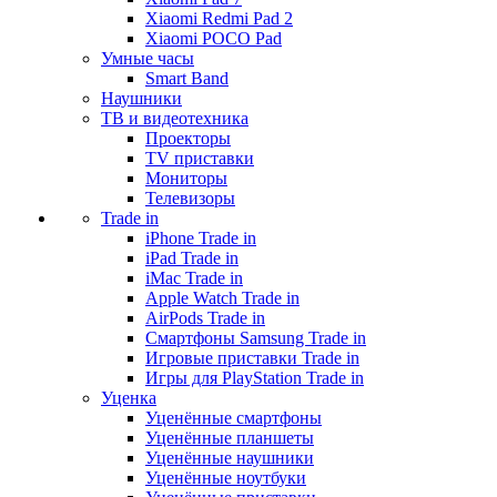
Xiaomi Redmi Pad 2
Xiaomi POCO Pad
Умные часы
Smart Band
Наушники
ТВ и видеотехника
Проекторы
TV приставки
Мониторы
Телевизоры
Trade in
iPhone Trade in
iPad Trade in
iMac Trade in
Apple Watch Trade in
AirPods Trade in
Смартфоны Samsung Trade in
Игровые приставки Trade in
Игры для PlayStation Trade in
Уценка
Уценённые смартфоны
Уценённые планшеты
Уценённые наушники
Уценённые ноутбуки