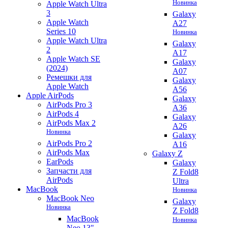
Новинка
Apple Watch Ultra
3
Galaxy
Apple Watch
A27
Series 10
Новинка
Apple Watch Ultra
Galaxy
2
A17
Apple Watch SE
Galaxy
(2024)
A07
Ремешки для
Galaxy
Apple Watch
A56
Apple AirPods
Galaxy
AirPods Pro 3
A36
AirPods 4
Galaxy
AirPods Max 2
A26
Новинка
Galaxy
AirPods Pro 2
A16
AirPods Max
Galaxy Z
EarPods
Galaxy
Запчасти для
Z Fold8
AirPods
Ultra
MacBook
Новинка
MacBook Neo
Galaxy
Новинка
Z Fold8
MacBook
Новинка
Neo 13"