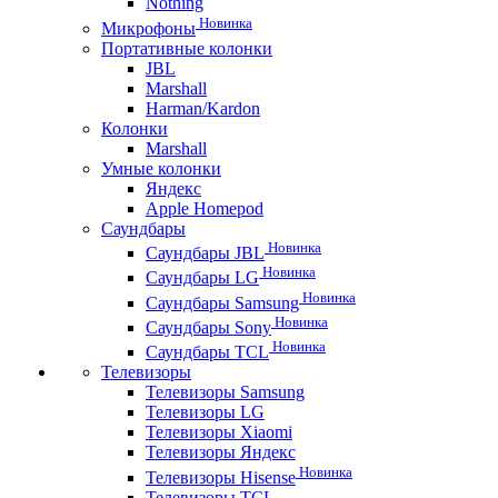
Nothing
Новинка
Микрофоны
Портативные колонки
JBL
Marshall
Harman/Kardon
Колонки
Marshall
Умные колонки
Яндекс
Apple Homepod
Саундбары
Новинка
Саундбары JBL
Новинка
Саундбары LG
Новинка
Саундбары Samsung
Новинка
Саундбары Sony
Новинка
Саундбары TCL
Телевизоры
Телевизоры Samsung
Телевизоры LG
Телевизоры Xiaomi
Телевизоры Яндекс
Новинка
Телевизоры Hisense
Телевизоры TCL