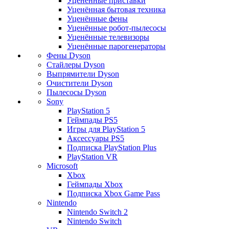
Уценённые приставки
Уценённая бытовая техника
Уценённые фены
Уценённые робот-пылесосы
Уценённые телевизоры
Уценённые парогенераторы
Фены Dyson
Стайлеры Dyson
Выпрямители Dyson
Очистители Dyson
Пылесосы Dyson
Sony
PlayStation 5
Геймпады PS5
Игры для PlayStation 5
Аксессуары PS5
Подписка PlayStation Plus
PlayStation VR
Microsoft
Xbox
Геймпады Xbox
Подписка Xbox Game Pass
Nintendo
Nintendo Switch 2
Nintendo Switch