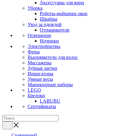
Аксессуары для вина
Уборка
Роботы-мойщики окон
Швабры
Уход за одеждой
Отпариватели
Освещение
Ночники
Электробритвы
Фены
Выпрямители для волос
Массажеры
Зубные щетки
Ирригаторы
Умные весы
Маникюрные наборы
LEGO
Брелоки
LABUBU
Сертификаты
Сравнение
0