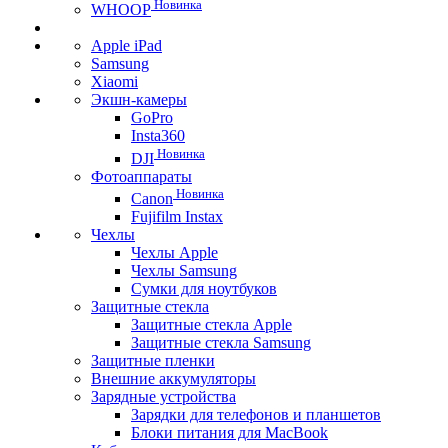
Новинка
WHOOP
Apple iPad
Samsung
Xiaomi
Экшн-камеры
GoPro
Insta360
Новинка
DJI
Фотоаппараты
Новинка
Canon
Fujifilm Instax
Чехлы
Чехлы Apple
Чехлы Samsung
Сумки для ноутбуков
Защитные стекла
Защитные стекла Apple
Защитные стекла Samsung
Защитные пленки
Внешние аккумуляторы
Зарядные устройства
Зарядки для телефонов и планшетов
Блоки питания для MacBook