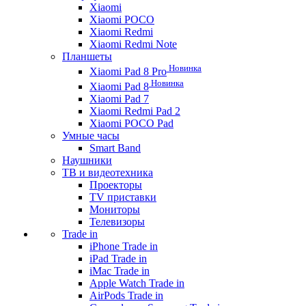
Xiaomi
Xiaomi POCO
Xiaomi Redmi
Xiaomi Redmi Note
Планшеты
Новинка
Xiaomi Pad 8 Pro
Новинка
Xiaomi Pad 8
Xiaomi Pad 7
Xiaomi Redmi Pad 2
Xiaomi POCO Pad
Умные часы
Smart Band
Наушники
ТВ и видеотехника
Проекторы
TV приставки
Мониторы
Телевизоры
Trade in
iPhone Trade in
iPad Trade in
iMac Trade in
Apple Watch Trade in
AirPods Trade in