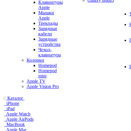
Galaxy Buds3
Клавиатуры
Apple
Мышки
Apple
Трекпады
Зарядные
кабели
Зарядные
устройства
Чехол-
клавиатура
Колонки
Homepod
Homepod
mini
Apple TV
Apple Vision Pro
Каталог
iPhone
iPad
Apple Watch
Apple AirPods
MacBook
Apple Mac