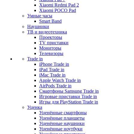
Xiaomi Redmi Pad 2
Xiaomi POCO Pad
Умные часы
Smart Band
Наушники
ТВ и видеотехника
Проекторы
TV приставки
Мониторы
Телевизоры
Trade in
iPhone Trade in
iPad Trade in
iMac Trade in
Apple Watch Trade in
AirPods Trade in
Смартфоны Samsung Trade in
Игровые приставки Trade in
Игры для PlayStation Trade in
Уценка
Уценённые смартфоны
Уценённые планшеты
Уценённые наушники
Уценённые ноутбуки