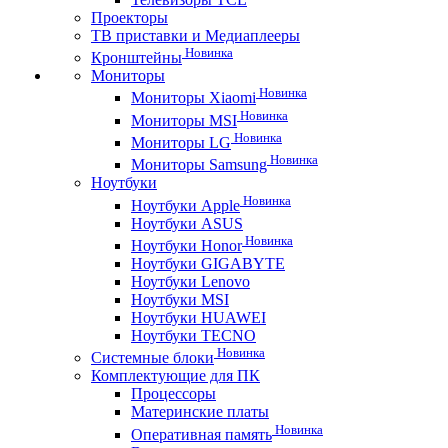
Проекторы
ТВ приставки и Медиаплееры
Новинка
Кронштейны
Мониторы
Новинка
Мониторы Xiaomi
Новинка
Мониторы MSI
Новинка
Мониторы LG
Новинка
Мониторы Samsung
Ноутбуки
Новинка
Ноутбуки Apple
Ноутбуки ASUS
Новинка
Ноутбуки Honor
Ноутбуки GIGABYTE
Ноутбуки Lenovo
Ноутбуки MSI
Ноутбуки HUAWEI
Ноутбуки TECNO
Новинка
Системные блоки
Комплектующие для ПК
Процессоры
Материнские платы
Новинка
Оперативная память