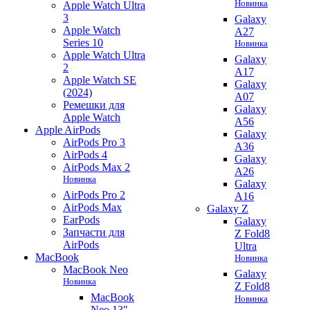
Новинка
Apple Watch Ultra
3
Galaxy
Apple Watch
A27
Series 10
Новинка
Apple Watch Ultra
Galaxy
2
A17
Apple Watch SE
Galaxy
(2024)
A07
Ремешки для
Galaxy
Apple Watch
A56
Apple AirPods
Galaxy
AirPods Pro 3
A36
AirPods 4
Galaxy
AirPods Max 2
A26
Новинка
Galaxy
AirPods Pro 2
A16
AirPods Max
Galaxy Z
EarPods
Galaxy
Запчасти для
Z Fold8
AirPods
Ultra
MacBook
Новинка
MacBook Neo
Galaxy
Новинка
Z Fold8
MacBook
Новинка
Neo 13"