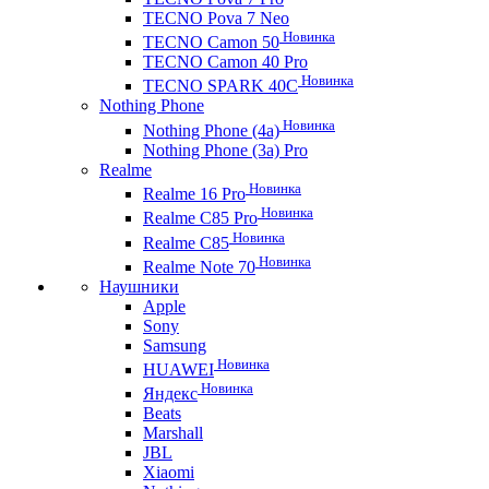
TECNO Pova 7 Neo
Новинка
TECNO Camon 50
TECNO Camon 40 Pro
Новинка
TECNO SPARK 40C
Nothing Phone
Новинка
Nothing Phone (4a)
Nothing Phone (3a) Pro
Realme
Новинка
Realme 16 Pro
Новинка
Realme C85 Pro
Новинка
Realme C85
Новинка
Realme Note 70
Наушники
Apple
Sony
Samsung
Новинка
HUAWEI
Новинка
Яндекс
Beats
Marshall
JBL
Xiaomi