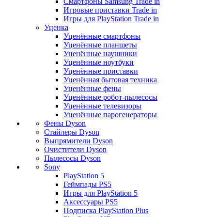
Смартфоны Samsung Trade in
Игровые приставки Trade in
Игры для PlayStation Trade in
Уценка
Уценённые смартфоны
Уценённые планшеты
Уценённые наушники
Уценённые ноутбуки
Уценённые приставки
Уценённая бытовая техника
Уценённые фены
Уценённые робот-пылесосы
Уценённые телевизоры
Уценённые парогенераторы
Фены Dyson
Стайлеры Dyson
Выпрямители Dyson
Очистители Dyson
Пылесосы Dyson
Sony
PlayStation 5
Геймпады PS5
Игры для PlayStation 5
Аксессуары PS5
Подписка PlayStation Plus