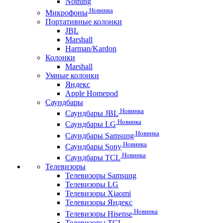
Nothing
Новинка
Микрофоны
Портативные колонки
JBL
Marshall
Harman/Kardon
Колонки
Marshall
Умные колонки
Яндекс
Apple Homepod
Саундбары
Новинка
Саундбары JBL
Новинка
Саундбары LG
Новинка
Саундбары Samsung
Новинка
Саундбары Sony
Новинка
Саундбары TCL
Телевизоры
Телевизоры Samsung
Телевизоры LG
Телевизоры Xiaomi
Телевизоры Яндекс
Новинка
Телевизоры Hisense
Телевизоры TCL