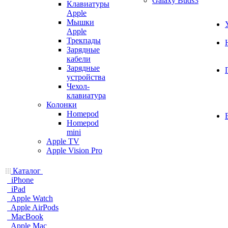
Galaxy Buds3
Клавиатуры
Apple
Мышки
Apple
Трекпады
Зарядные
кабели
Зарядные
устройства
Чехол-
клавиатура
Колонки
Homepod
Homepod
mini
Apple TV
Apple Vision Pro
Каталог
iPhone
iPad
Apple Watch
Apple AirPods
MacBook
Apple Mac