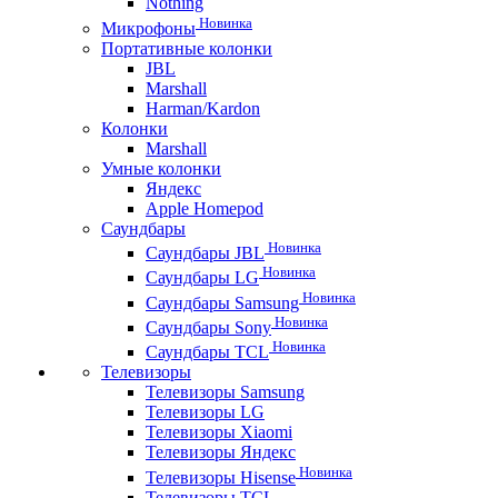
Nothing
Новинка
Микрофоны
Портативные колонки
JBL
Marshall
Harman/Kardon
Колонки
Marshall
Умные колонки
Яндекс
Apple Homepod
Саундбары
Новинка
Саундбары JBL
Новинка
Саундбары LG
Новинка
Саундбары Samsung
Новинка
Саундбары Sony
Новинка
Саундбары TCL
Телевизоры
Телевизоры Samsung
Телевизоры LG
Телевизоры Xiaomi
Телевизоры Яндекс
Новинка
Телевизоры Hisense
Телевизоры TCL