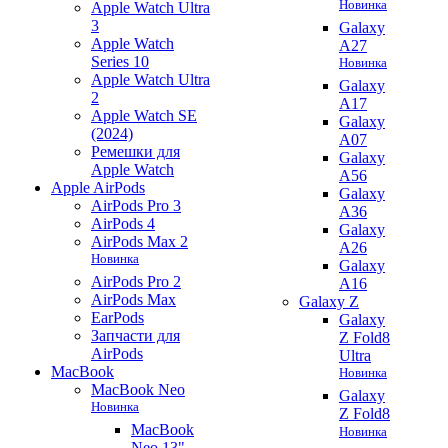
Новинка
Apple Watch Ultra
3
Galaxy
Apple Watch
A27
Series 10
Новинка
Apple Watch Ultra
Galaxy
2
A17
Apple Watch SE
Galaxy
(2024)
A07
Ремешки для
Galaxy
Apple Watch
A56
Apple AirPods
Galaxy
AirPods Pro 3
A36
AirPods 4
Galaxy
AirPods Max 2
A26
Новинка
Galaxy
AirPods Pro 2
A16
AirPods Max
Galaxy Z
EarPods
Galaxy
Запчасти для
Z Fold8
AirPods
Ultra
MacBook
Новинка
MacBook Neo
Galaxy
Новинка
Z Fold8
MacBook
Новинка
Neo 13"