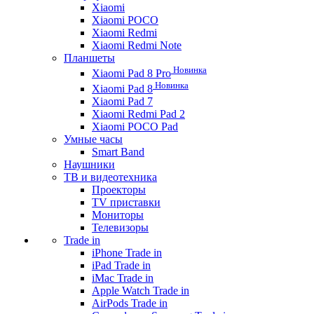
Xiaomi
Xiaomi POCO
Xiaomi Redmi
Xiaomi Redmi Note
Планшеты
Новинка
Xiaomi Pad 8 Pro
Новинка
Xiaomi Pad 8
Xiaomi Pad 7
Xiaomi Redmi Pad 2
Xiaomi POCO Pad
Умные часы
Smart Band
Наушники
ТВ и видеотехника
Проекторы
TV приставки
Мониторы
Телевизоры
Trade in
iPhone Trade in
iPad Trade in
iMac Trade in
Apple Watch Trade in
AirPods Trade in