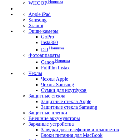
Новинка
WHOOP
Apple iPad
Samsung
Xiaomi
Экшн-камеры
GoPro
Insta360
Новинка
DJI
Фотоаппараты
Новинка
Canon
Fujifilm Instax
Чехлы
Чехлы Apple
Чехлы Samsung
Сумки для ноутбуков
Защитные стекла
Защитные стекла Apple
Защитные стекла Samsung
Защитные пленки
Внешние аккумуляторы
Зарядные устройства
Зарядки для телефонов и планшетов
Блоки питания для MacBook