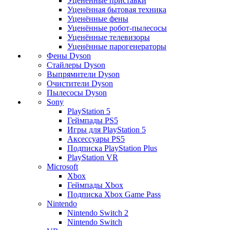
Уценённые приставки
Уценённая бытовая техника
Уценённые фены
Уценённые робот-пылесосы
Уценённые телевизоры
Уценённые парогенераторы
Фены Dyson
Стайлеры Dyson
Выпрямители Dyson
Очистители Dyson
Пылесосы Dyson
Sony
PlayStation 5
Геймпады PS5
Игры для PlayStation 5
Аксессуары PS5
Подписка PlayStation Plus
PlayStation VR
Microsoft
Xbox
Геймпады Xbox
Подписка Xbox Game Pass
Nintendo
Nintendo Switch 2
Nintendo Switch