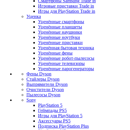
Смартфоны Samsung Trade in
Игровые приставки Trade in
Игры для PlayStation Trade in
Уценка
Уценённые смартфоны
Уценённые планшеты
Уценённые наушники
Уценённые ноутбуки
Уценённые приставки
Уценённая бытовая техника
Уценённые фены
Уценённые робот-пылесосы
Уценённые телевизоры
Уценённые парогенераторы
Фены Dyson
Стайлеры Dyson
Выпрямители Dyson
Очистители Dyson
Пылесосы Dyson
Sony
PlayStation 5
Геймпады PS5
Игры для PlayStation 5
Аксессуары PS5
Подписка PlayStation Plus