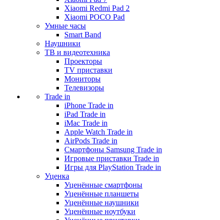
Xiaomi Redmi Pad 2
Xiaomi POCO Pad
Умные часы
Smart Band
Наушники
ТВ и видеотехника
Проекторы
TV приставки
Мониторы
Телевизоры
Trade in
iPhone Trade in
iPad Trade in
iMac Trade in
Apple Watch Trade in
AirPods Trade in
Смартфоны Samsung Trade in
Игровые приставки Trade in
Игры для PlayStation Trade in
Уценка
Уценённые смартфоны
Уценённые планшеты
Уценённые наушники
Уценённые ноутбуки