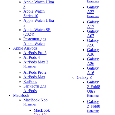
Новинка
Apple Watch Ultra
3
Galaxy
Apple Watch
A27
Series 10
Новинка
Apple Watch Ultra
Galaxy
2
A17
Apple Watch SE
Galaxy
(2024)
A07
Ремешки для
Galaxy
Apple Watch
A56
Apple AirPods
Galaxy
AirPods Pro 3
A36
AirPods 4
Galaxy
AirPods Max 2
A26
Новинка
Galaxy
AirPods Pro 2
A16
AirPods Max
Galaxy Z
EarPods
Galaxy
Запчасти для
Z Fold8
AirPods
Ultra
MacBook
Новинка
MacBook Neo
Galaxy
Новинка
Z Fold8
MacBook
Новинка
Neo 13"