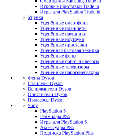
Смартфоны Samsung Trade in
Игровые приставки Trade in
Игры для PlayStation Trade in
Уценка
Уценённые смартфоны
Уценённые планшеты
Уценённые наушники
Уценённые ноутбуки
Уценённые приставки
Уценённая бытовая техника
Уценённые фены
Уценённые робот-пылесосы
Уценённые телевизоры
Уценённые парогенераторы
Фены Dyson
Стайлеры Dyson
Выпрямители Dyson
Очистители Dyson
Пылесосы Dyson
Sony
PlayStation 5
Геймпады PS5
Игры для PlayStation 5
Аксессуары PS5
Подписка PlayStation Plus