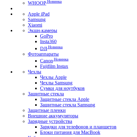
Новинка
WHOOP
Apple iPad
Samsung
Xiaomi
Экшн-камеры
GoPro
Insta360
Новинка
DJI
Фотоаппараты
Новинка
Canon
Fujifilm Instax
Чехлы
Чехлы Apple
Чехлы Samsung
Сумки для ноутбуков
Защитные стекла
Защитные стекла Apple
Защитные стекла Samsung
Защитные пленки
Внешние аккумуляторы
Зарядные устройства
Зарядки для телефонов и планшетов
Блоки питания для MacBook