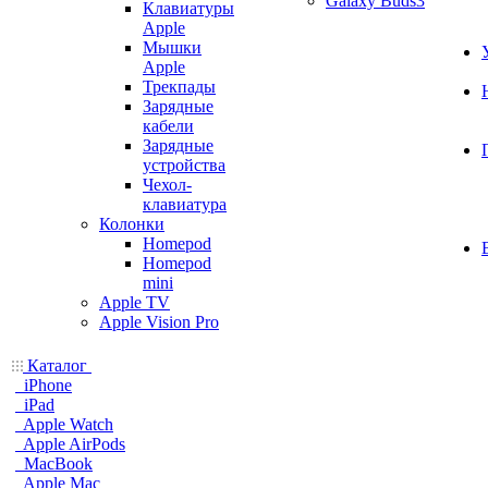
Galaxy Buds3
Клавиатуры
Apple
Мышки
Apple
Трекпады
Зарядные
кабели
Зарядные
устройства
Чехол-
клавиатура
Колонки
Homepod
Homepod
mini
Apple TV
Apple Vision Pro
Каталог
iPhone
iPad
Apple Watch
Apple AirPods
MacBook
Apple Mac