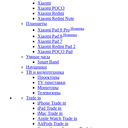
Xiaomi
Xiaomi POCO
Xiaomi Redmi
Xiaomi Redmi Note
Планшеты
Новинка
Xiaomi Pad 8 Pro
Новинка
Xiaomi Pad 8
Xiaomi Pad 7
Xiaomi Redmi Pad 2
Xiaomi POCO Pad
Умные часы
Smart Band
Наушники
ТВ и видеотехника
Проекторы
TV приставки
Мониторы
Телевизоры
Trade in
iPhone Trade in
iPad Trade in
iMac Trade in
Apple Watch Trade in
AirPods Trade in