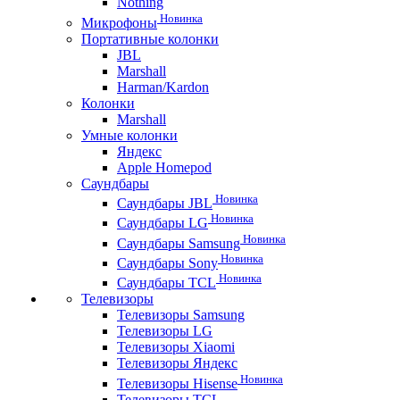
Nothing
Новинка
Микрофоны
Портативные колонки
JBL
Marshall
Harman/Kardon
Колонки
Marshall
Умные колонки
Яндекс
Apple Homepod
Саундбары
Новинка
Саундбары JBL
Новинка
Саундбары LG
Новинка
Саундбары Samsung
Новинка
Саундбары Sony
Новинка
Саундбары TCL
Телевизоры
Телевизоры Samsung
Телевизоры LG
Телевизоры Xiaomi
Телевизоры Яндекс
Новинка
Телевизоры Hisense
Телевизоры TCL