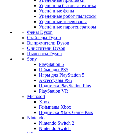
Уценённые приставки
Уценённая бытовая техника
Уценённые фены
Уценённые робот-пылесосы
Уценённые телевизоры
Уценённые парогенераторы
Фены Dyson
Стайлеры Dyson
Выпрямители Dyson
Очистители Dyson
Пылесосы Dyson
Sony
PlayStation 5
Геймпады PS5
Игры для PlayStation 5
Аксессуары PS5
Подписка PlayStation Plus
PlayStation VR
Microsoft
Xbox
Геймпады Xbox
Подписка Xbox Game Pass
Nintendo
Nintendo Switch 2
Nintendo Switch