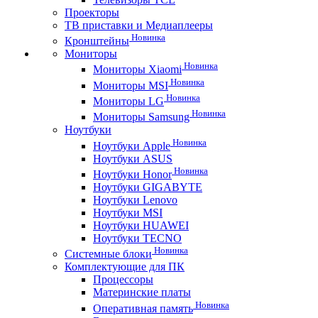
Проекторы
ТВ приставки и Медиаплееры
Новинка
Кронштейны
Мониторы
Новинка
Мониторы Xiaomi
Новинка
Мониторы MSI
Новинка
Мониторы LG
Новинка
Мониторы Samsung
Ноутбуки
Новинка
Ноутбуки Apple
Ноутбуки ASUS
Новинка
Ноутбуки Honor
Ноутбуки GIGABYTE
Ноутбуки Lenovo
Ноутбуки MSI
Ноутбуки HUAWEI
Ноутбуки TECNO
Новинка
Системные блоки
Комплектующие для ПК
Процессоры
Материнские платы
Новинка
Оперативная память