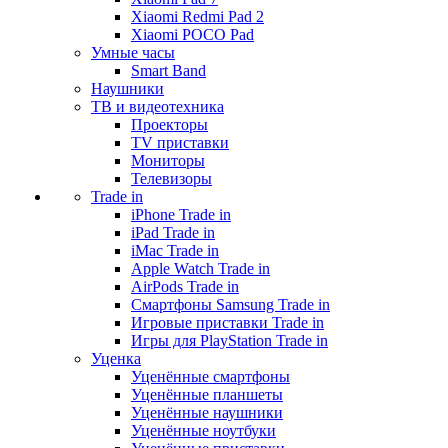
Xiaomi Redmi Pad 2
Xiaomi POCO Pad
Умные часы
Smart Band
Наушники
ТВ и видеотехника
Проекторы
TV приставки
Мониторы
Телевизоры
Trade in
iPhone Trade in
iPad Trade in
iMac Trade in
Apple Watch Trade in
AirPods Trade in
Смартфоны Samsung Trade in
Игровые приставки Trade in
Игры для PlayStation Trade in
Уценка
Уценённые смартфоны
Уценённые планшеты
Уценённые наушники
Уценённые ноутбуки