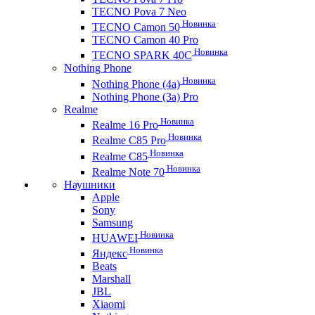
TECNO Pova 7 Neo
Новинка
TECNO Camon 50
TECNO Camon 40 Pro
Новинка
TECNO SPARK 40C
Nothing Phone
Новинка
Nothing Phone (4a)
Nothing Phone (3a) Pro
Realme
Новинка
Realme 16 Pro
Новинка
Realme C85 Pro
Новинка
Realme C85
Новинка
Realme Note 70
Наушники
Apple
Sony
Samsung
Новинка
HUAWEI
Новинка
Яндекс
Beats
Marshall
JBL
Xiaomi