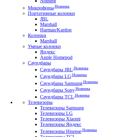
Nothing
Новинка
Микрофоны
Портативные колонки
JBL
Marshall
Harman/Kardon
Колонки
Marshall
Умные колонки
Яндекс
Apple Homepod
Саундбары
Новинка
Саундбары JBL
Новинка
Саундбары LG
Новинка
Саундбары Samsung
Новинка
Саундбары Sony
Новинка
Саундбары TCL
Телевизоры
Телевизоры Samsung
Телевизоры LG
Телевизоры Xiaomi
Телевизоры Яндекс
Новинка
Телевизоры Hisense
Телевизоры TCL