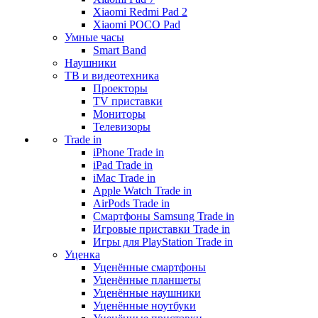
Xiaomi Redmi Pad 2
Xiaomi POCO Pad
Умные часы
Smart Band
Наушники
ТВ и видеотехника
Проекторы
TV приставки
Мониторы
Телевизоры
Trade in
iPhone Trade in
iPad Trade in
iMac Trade in
Apple Watch Trade in
AirPods Trade in
Смартфоны Samsung Trade in
Игровые приставки Trade in
Игры для PlayStation Trade in
Уценка
Уценённые смартфоны
Уценённые планшеты
Уценённые наушники
Уценённые ноутбуки