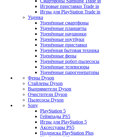
Смартфоны Samsung Trade in
Игровые приставки Trade in
Игры для PlayStation Trade in
Уценка
Уценённые смартфоны
Уценённые планшеты
Уценённые наушники
Уценённые ноутбуки
Уценённые приставки
Уценённая бытовая техника
Уценённые фены
Уценённые робот-пылесосы
Уценённые телевизоры
Уценённые парогенераторы
Фены Dyson
Стайлеры Dyson
Выпрямители Dyson
Очистители Dyson
Пылесосы Dyson
Sony
PlayStation 5
Геймпады PS5
Игры для PlayStation 5
Аксессуары PS5
Подписка PlayStation Plus