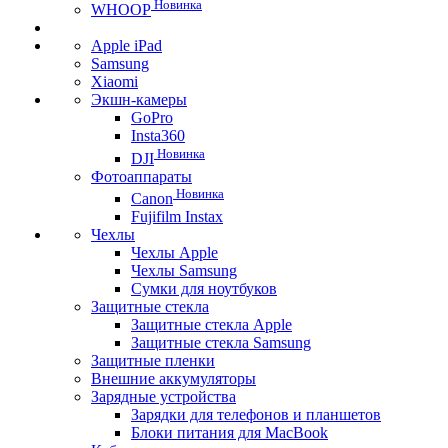
Новинка
WHOOP
Apple iPad
Samsung
Xiaomi
Экшн-камеры
GoPro
Insta360
Новинка
DJI
Фотоаппараты
Новинка
Canon
Fujifilm Instax
Чехлы
Чехлы Apple
Чехлы Samsung
Сумки для ноутбуков
Защитные стекла
Защитные стекла Apple
Защитные стекла Samsung
Защитные пленки
Внешние аккумуляторы
Зарядные устройства
Зарядки для телефонов и планшетов
Блоки питания для MacBook