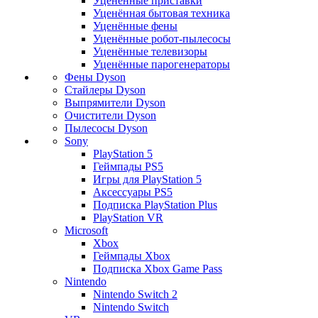
Уценённые приставки
Уценённая бытовая техника
Уценённые фены
Уценённые робот-пылесосы
Уценённые телевизоры
Уценённые парогенераторы
Фены Dyson
Стайлеры Dyson
Выпрямители Dyson
Очистители Dyson
Пылесосы Dyson
Sony
PlayStation 5
Геймпады PS5
Игры для PlayStation 5
Аксессуары PS5
Подписка PlayStation Plus
PlayStation VR
Microsoft
Xbox
Геймпады Xbox
Подписка Xbox Game Pass
Nintendo
Nintendo Switch 2
Nintendo Switch