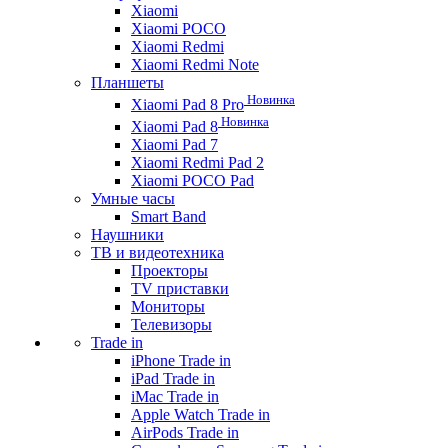
Xiaomi
Xiaomi POCO
Xiaomi Redmi
Xiaomi Redmi Note
Планшеты
Новинка
Xiaomi Pad 8 Pro
Новинка
Xiaomi Pad 8
Xiaomi Pad 7
Xiaomi Redmi Pad 2
Xiaomi POCO Pad
Умные часы
Smart Band
Наушники
ТВ и видеотехника
Проекторы
TV приставки
Мониторы
Телевизоры
Trade in
iPhone Trade in
iPad Trade in
iMac Trade in
Apple Watch Trade in
AirPods Trade in