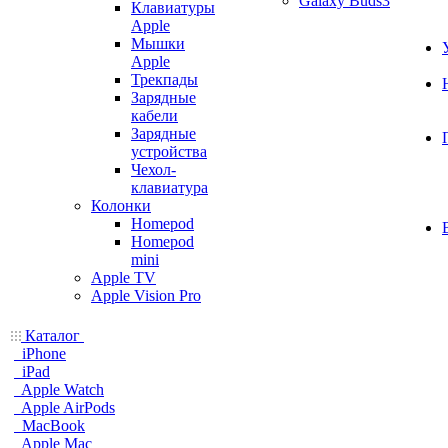
Galaxy Buds3
Клавиатуры
Apple
Мышки
Apple
Трекпады
Зарядные
кабели
Зарядные
устройства
Чехол-
клавиатура
Колонки
Homepod
Homepod
mini
Apple TV
Apple Vision Pro
Каталог
iPhone
iPad
Apple Watch
Apple AirPods
MacBook
Apple Mac