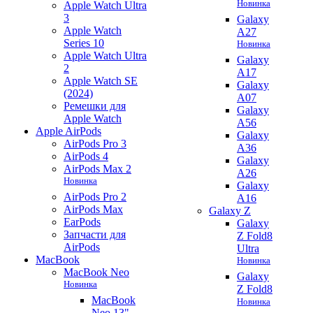
Новинка
Apple Watch Ultra
3
Galaxy
Apple Watch
A27
Series 10
Новинка
Apple Watch Ultra
Galaxy
2
A17
Apple Watch SE
Galaxy
(2024)
A07
Ремешки для
Galaxy
Apple Watch
A56
Apple AirPods
Galaxy
AirPods Pro 3
A36
AirPods 4
Galaxy
AirPods Max 2
A26
Новинка
Galaxy
AirPods Pro 2
A16
AirPods Max
Galaxy Z
EarPods
Galaxy
Запчасти для
Z Fold8
AirPods
Ultra
MacBook
Новинка
MacBook Neo
Galaxy
Новинка
Z Fold8
MacBook
Новинка
Neo 13"