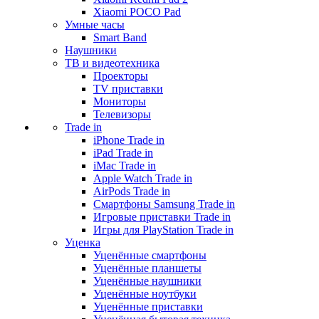
Xiaomi POCO Pad
Умные часы
Smart Band
Наушники
ТВ и видеотехника
Проекторы
TV приставки
Мониторы
Телевизоры
Trade in
iPhone Trade in
iPad Trade in
iMac Trade in
Apple Watch Trade in
AirPods Trade in
Смартфоны Samsung Trade in
Игровые приставки Trade in
Игры для PlayStation Trade in
Уценка
Уценённые смартфоны
Уценённые планшеты
Уценённые наушники
Уценённые ноутбуки
Уценённые приставки