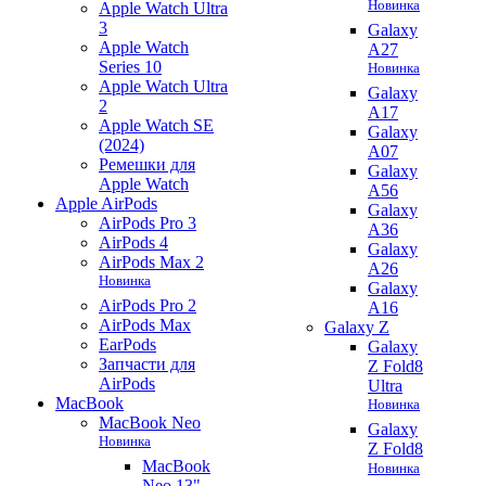
Новинка
Apple Watch Ultra
3
Galaxy
Apple Watch
A27
Series 10
Новинка
Apple Watch Ultra
Galaxy
2
A17
Apple Watch SE
Galaxy
(2024)
A07
Ремешки для
Galaxy
Apple Watch
A56
Apple AirPods
Galaxy
AirPods Pro 3
A36
AirPods 4
Galaxy
AirPods Max 2
A26
Новинка
Galaxy
AirPods Pro 2
A16
AirPods Max
Galaxy Z
EarPods
Galaxy
Запчасти для
Z Fold8
AirPods
Ultra
MacBook
Новинка
MacBook Neo
Galaxy
Новинка
Z Fold8
MacBook
Новинка
Neo 13"