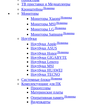
ТВ приставки и Медиаплееры
Новинка
Кронштейны
Мониторы
Новинка
Мониторы Xiaomi
Новинка
Мониторы MSI
Новинка
Мониторы LG
Новинка
Мониторы Samsung
Ноутбуки
Новинка
Ноутбуки Apple
Ноутбуки ASUS
Новинка
Ноутбуки Honor
Ноутбуки GIGABYTE
Ноутбуки Lenovo
Ноутбуки MSI
Ноутбуки HUAWEI
Ноутбуки TECNO
Новинка
Системные блоки
Комплектующие для ПК
Процессоры
Материнские платы
Новинка
Оперативная память
Видеокарты