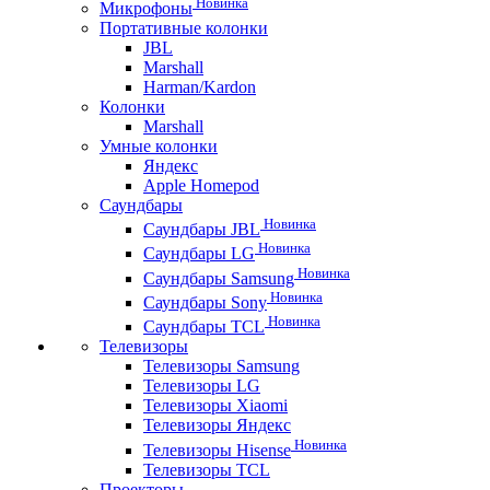
Новинка
Микрофоны
Портативные колонки
JBL
Marshall
Harman/Kardon
Колонки
Marshall
Умные колонки
Яндекс
Apple Homepod
Саундбары
Новинка
Саундбары JBL
Новинка
Саундбары LG
Новинка
Саундбары Samsung
Новинка
Саундбары Sony
Новинка
Саундбары TCL
Телевизоры
Телевизоры Samsung
Телевизоры LG
Телевизоры Xiaomi
Телевизоры Яндекс
Новинка
Телевизоры Hisense
Телевизоры TCL
Проекторы