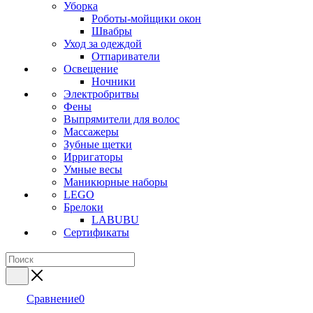
Уборка
Роботы-мойщики окон
Швабры
Уход за одеждой
Отпариватели
Освещение
Ночники
Электробритвы
Фены
Выпрямители для волос
Массажеры
Зубные щетки
Ирригаторы
Умные весы
Маникюрные наборы
LEGO
Брелоки
LABUBU
Сертификаты
Сравнение
0