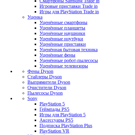
Смартфоны Samsung Trade in
Игровые приставки Trade in
Игры для PlayStation Trade in
Уценка
Уценённые смартфоны
Уценённые планшеты
Уценённые наушники
Уценённые ноутбуки
Уценённые приставки
Уценённая бытовая техника
Уценённые фены
Уценённые робот-пылесосы
Уценённые телевизоры
Фены Dyson
Стайлеры Dyson
Выпрямители Dyson
Очистители Dyson
Пылесосы Dyson
Sony
PlayStation 5
Геймпады PS5
Игры для PlayStation 5
Аксессуары PS5
Подписка PlayStation Plus
PlayStation VR