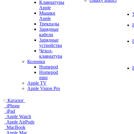
Galaxy Buds3
Клавиатуры
Apple
Мышки
Apple
Трекпады
Зарядные
кабели
Зарядные
устройства
Чехол-
клавиатура
Колонки
Homepod
Homepod
mini
Apple TV
Apple Vision Pro
Каталог
iPhone
iPad
Apple Watch
Apple AirPods
MacBook
Apple Mac