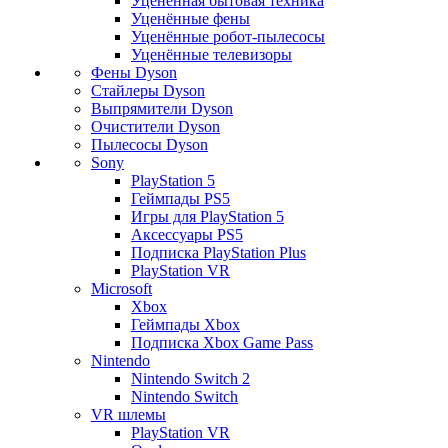
Уценённая бытовая техника
Уценённые фены
Уценённые робот-пылесосы
Уценённые телевизоры
Фены Dyson
Стайлеры Dyson
Выпрямители Dyson
Очистители Dyson
Пылесосы Dyson
Sony
PlayStation 5
Геймпады PS5
Игры для PlayStation 5
Аксессуары PS5
Подписка PlayStation Plus
PlayStation VR
Microsoft
Xbox
Геймпады Xbox
Подписка Xbox Game Pass
Nintendo
Nintendo Switch 2
Nintendo Switch
VR шлемы
PlayStation VR