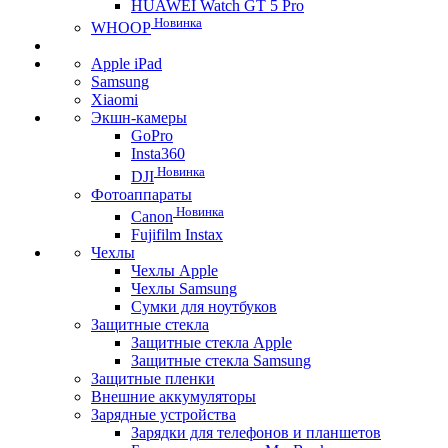
HUAWEI Watch GT 5 Pro
Новинка
WHOOP
Apple iPad
Samsung
Xiaomi
Экшн-камеры
GoPro
Insta360
Новинка
DJI
Фотоаппараты
Новинка
Canon
Fujifilm Instax
Чехлы
Чехлы Apple
Чехлы Samsung
Сумки для ноутбуков
Защитные стекла
Защитные стекла Apple
Защитные стекла Samsung
Защитные пленки
Внешние аккумуляторы
Зарядные устройства
Зарядки для телефонов и планшетов