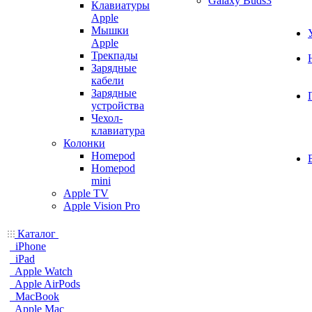
Galaxy Buds3
Клавиатуры
Apple
Мышки
Apple
Трекпады
Зарядные
кабели
Зарядные
устройства
Чехол-
клавиатура
Колонки
Homepod
Homepod
mini
Apple TV
Apple Vision Pro
Каталог
iPhone
iPad
Apple Watch
Apple AirPods
MacBook
Apple Mac