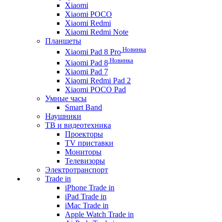
Xiaomi
Xiaomi POCO
Xiaomi Redmi
Xiaomi Redmi Note
Планшеты
Новинка
Xiaomi Pad 8 Pro
Новинка
Xiaomi Pad 8
Xiaomi Pad 7
Xiaomi Redmi Pad 2
Xiaomi POCO Pad
Умные часы
Smart Band
Наушники
ТВ и видеотехника
Проекторы
TV приставки
Мониторы
Телевизоры
Электротранспорт
Trade in
iPhone Trade in
iPad Trade in
iMac Trade in
Apple Watch Trade in