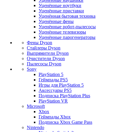
Уценённые наушники
Уценённые ноутбуки
Уценённые приставки
Уценённая бытовая техника
Уценённые фены
Уценённые робот-пылесосы
Уценённые телевизоры
Уценённые парогенераторы
Фены Dyson
Стайлеры Dyson
Выпрямители Dyson
Очистители Dyson
Пылесосы Dyson
Sony
PlayStation 5
Геймпады PS5
Игры для PlayStation 5
Аксессуары PS5
Подписка PlayStation Plus
PlayStation VR
Microsoft
Xbox
Геймпады Xbox
Подписка Xbox Game Pass
Nintendo