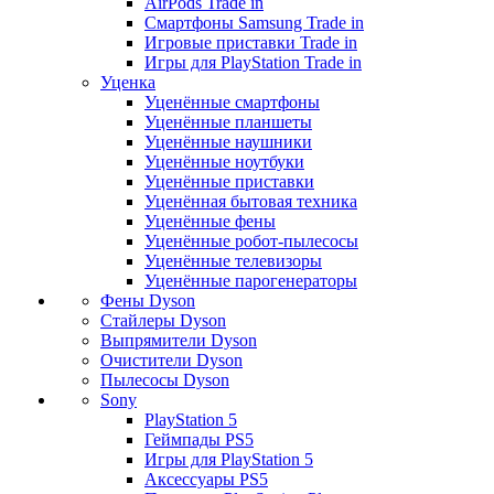
AirPods Trade in
Смартфоны Samsung Trade in
Игровые приставки Trade in
Игры для PlayStation Trade in
Уценка
Уценённые смартфоны
Уценённые планшеты
Уценённые наушники
Уценённые ноутбуки
Уценённые приставки
Уценённая бытовая техника
Уценённые фены
Уценённые робот-пылесосы
Уценённые телевизоры
Уценённые парогенераторы
Фены Dyson
Стайлеры Dyson
Выпрямители Dyson
Очистители Dyson
Пылесосы Dyson
Sony
PlayStation 5
Геймпады PS5
Игры для PlayStation 5
Аксессуары PS5