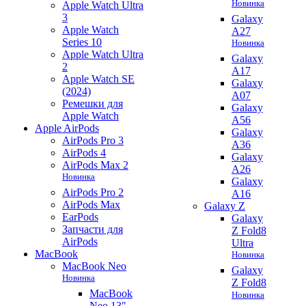
Новинка
Apple Watch Ultra
3
Galaxy
Apple Watch
A27
Series 10
Новинка
Apple Watch Ultra
Galaxy
2
A17
Apple Watch SE
Galaxy
(2024)
A07
Ремешки для
Galaxy
Apple Watch
A56
Apple AirPods
Galaxy
AirPods Pro 3
A36
AirPods 4
Galaxy
AirPods Max 2
A26
Новинка
Galaxy
AirPods Pro 2
A16
AirPods Max
Galaxy Z
EarPods
Galaxy
Запчасти для
Z Fold8
AirPods
Ultra
MacBook
Новинка
MacBook Neo
Galaxy
Новинка
Z Fold8
MacBook
Новинка
Neo 13"