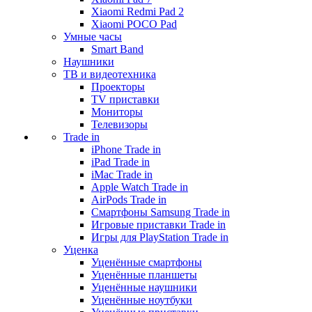
Xiaomi Redmi Pad 2
Xiaomi POCO Pad
Умные часы
Smart Band
Наушники
ТВ и видеотехника
Проекторы
TV приставки
Мониторы
Телевизоры
Trade in
iPhone Trade in
iPad Trade in
iMac Trade in
Apple Watch Trade in
AirPods Trade in
Смартфоны Samsung Trade in
Игровые приставки Trade in
Игры для PlayStation Trade in
Уценка
Уценённые смартфоны
Уценённые планшеты
Уценённые наушники
Уценённые ноутбуки