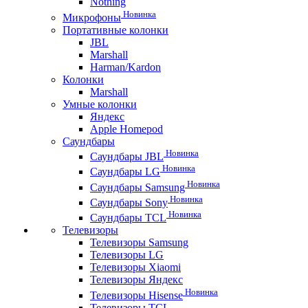
Nothing
Новинка
Микрофоны
Портативные колонки
JBL
Marshall
Harman/Kardon
Колонки
Marshall
Умные колонки
Яндекс
Apple Homepod
Саундбары
Новинка
Саундбары JBL
Новинка
Саундбары LG
Новинка
Саундбары Samsung
Новинка
Саундбары Sony
Новинка
Саундбары TCL
Телевизоры
Телевизоры Samsung
Телевизоры LG
Телевизоры Xiaomi
Телевизоры Яндекс
Новинка
Телевизоры Hisense
Телевизоры TCL