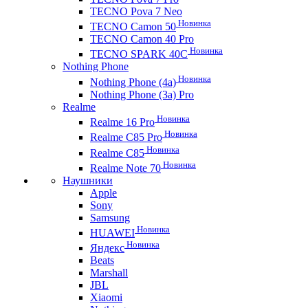
TECNO Pova 7 Neo
Новинка
TECNO Camon 50
TECNO Camon 40 Pro
Новинка
TECNO SPARK 40C
Nothing Phone
Новинка
Nothing Phone (4a)
Nothing Phone (3a) Pro
Realme
Новинка
Realme 16 Pro
Новинка
Realme C85 Pro
Новинка
Realme C85
Новинка
Realme Note 70
Наушники
Apple
Sony
Samsung
Новинка
HUAWEI
Новинка
Яндекс
Beats
Marshall
JBL
Xiaomi