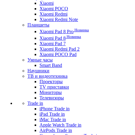
Xiaomi
Xiaomi POCO
Xiaomi Redmi
Xiaomi Redmi Note
Планшеты
Новинка
Xiaomi Pad 8 Pro
Новинка
Xiaomi Pad 8
Xiaomi Pad 7
Xiaomi Redmi Pad 2
Xiaomi POCO Pad
Умные часы
Smart Band
Наушники
ТВ и видеотехника
Проекторы
TV приставки
Мониторы
Телевизоры
Trade in
iPhone Trade in
iPad Trade in
iMac Trade in
Apple Watch Trade in
AirPods Trade in