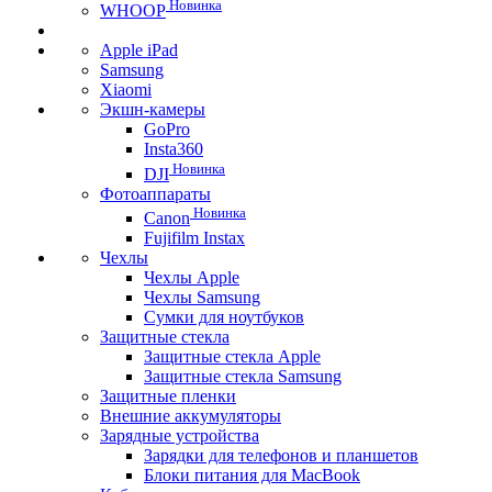
Новинка
WHOOP
Apple iPad
Samsung
Xiaomi
Экшн-камеры
GoPro
Insta360
Новинка
DJI
Фотоаппараты
Новинка
Canon
Fujifilm Instax
Чехлы
Чехлы Apple
Чехлы Samsung
Сумки для ноутбуков
Защитные стекла
Защитные стекла Apple
Защитные стекла Samsung
Защитные пленки
Внешние аккумуляторы
Зарядные устройства
Зарядки для телефонов и планшетов
Блоки питания для MacBook