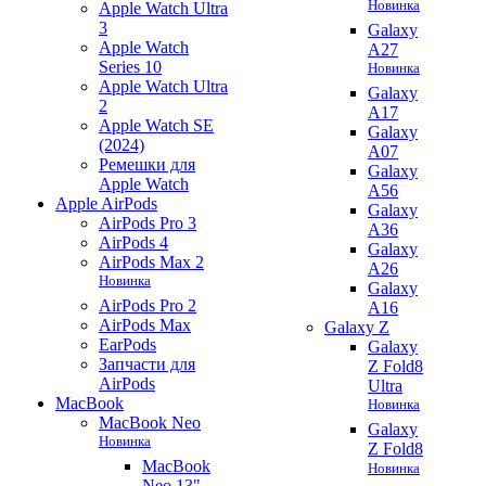
Новинка
Apple Watch Ultra
3
Galaxy
Apple Watch
A27
Series 10
Новинка
Apple Watch Ultra
Galaxy
2
A17
Apple Watch SE
Galaxy
(2024)
A07
Ремешки для
Galaxy
Apple Watch
A56
Apple AirPods
Galaxy
AirPods Pro 3
A36
AirPods 4
Galaxy
AirPods Max 2
A26
Новинка
Galaxy
AirPods Pro 2
A16
AirPods Max
Galaxy Z
EarPods
Galaxy
Запчасти для
Z Fold8
AirPods
Ultra
MacBook
Новинка
MacBook Neo
Galaxy
Новинка
Z Fold8
MacBook
Новинка
Neo 13"