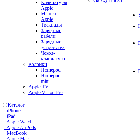
Galaxy Buds3
Клавиатуры
Apple
Мышки
Apple
Трекпады
Зарядные
кабели
Зарядные
устройства
Чехол-
клавиатура
Колонки
Homepod
Homepod
mini
Apple TV
Apple Vision Pro
Каталог
iPhone
iPad
Apple Watch
Apple AirPods
MacBook
Apple Mac