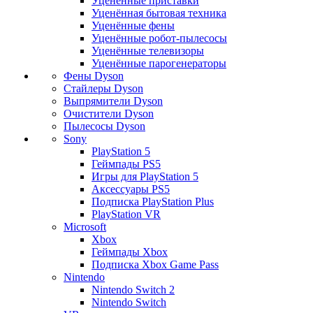
Уценённые приставки
Уценённая бытовая техника
Уценённые фены
Уценённые робот-пылесосы
Уценённые телевизоры
Уценённые парогенераторы
Фены Dyson
Стайлеры Dyson
Выпрямители Dyson
Очистители Dyson
Пылесосы Dyson
Sony
PlayStation 5
Геймпады PS5
Игры для PlayStation 5
Аксессуары PS5
Подписка PlayStation Plus
PlayStation VR
Microsoft
Xbox
Геймпады Xbox
Подписка Xbox Game Pass
Nintendo
Nintendo Switch 2
Nintendo Switch