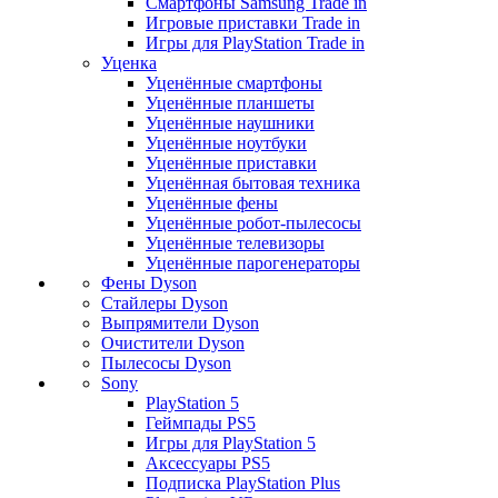
Смартфоны Samsung Trade in
Игровые приставки Trade in
Игры для PlayStation Trade in
Уценка
Уценённые смартфоны
Уценённые планшеты
Уценённые наушники
Уценённые ноутбуки
Уценённые приставки
Уценённая бытовая техника
Уценённые фены
Уценённые робот-пылесосы
Уценённые телевизоры
Уценённые парогенераторы
Фены Dyson
Стайлеры Dyson
Выпрямители Dyson
Очистители Dyson
Пылесосы Dyson
Sony
PlayStation 5
Геймпады PS5
Игры для PlayStation 5
Аксессуары PS5
Подписка PlayStation Plus