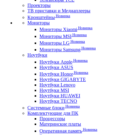
Проекторы
ТВ приставки и Медиаплееры
Новинка
Кронштейны
Мониторы
Новинка
Мониторы Xiaomi
Новинка
Мониторы MSI
Новинка
Мониторы LG
Новинка
Мониторы Samsung
Ноутбуки
Новинка
Ноутбуки Apple
Ноутбуки ASUS
Новинка
Ноутбуки Honor
Ноутбуки GIGABYTE
Ноутбуки Lenovo
Ноутбуки MSI
Ноутбуки HUAWEI
Ноутбуки TECNO
Новинка
Системные блоки
Комплектующие для ПК
Процессоры
Материнские платы
Новинка
Оперативная память