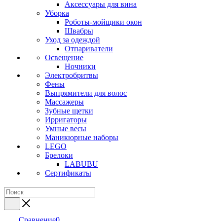
Аксессуары для вина
Уборка
Роботы-мойщики окон
Швабры
Уход за одеждой
Отпариватели
Освещение
Ночники
Электробритвы
Фены
Выпрямители для волос
Массажеры
Зубные щетки
Ирригаторы
Умные весы
Маникюрные наборы
LEGO
Брелоки
LABUBU
Сертификаты
Сравнение
0