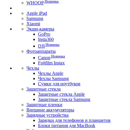
Новинка
WHOOP
Apple iPad
Samsung
Xiaomi
Экшн-камеры
GoPro
Insta360
Новинка
DJI
Фотоаппараты
Новинка
Canon
Fujifilm Instax
Чехлы
Чехлы Apple
Чехлы Samsung
Сумки для ноутбуков
Защитные стекла
Защитные стекла Apple
Защитные стекла Samsung
Защитные пленки
Внешние аккумуляторы
Зарядные устройства
Зарядки для телефонов и планшетов
Блоки питания для MacBook