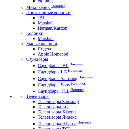
Nothing
Новинка
Микрофоны
Портативные колонки
JBL
Marshall
Harman/Kardon
Колонки
Marshall
Умные колонки
Яндекс
Apple Homepod
Саундбары
Новинка
Саундбары JBL
Новинка
Саундбары LG
Новинка
Саундбары Samsung
Новинка
Саундбары Sony
Новинка
Саундбары TCL
Телевизоры
Телевизоры Samsung
Телевизоры LG
Телевизоры Xiaomi
Телевизоры Яндекс
Новинка
Телевизоры Hisense
Телевизоры TCL