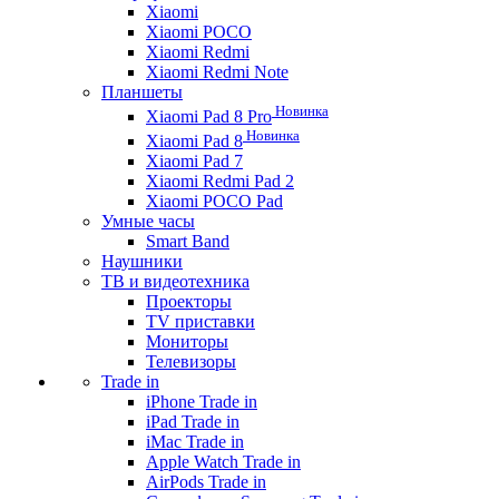
Xiaomi
Xiaomi POCO
Xiaomi Redmi
Xiaomi Redmi Note
Планшеты
Новинка
Xiaomi Pad 8 Pro
Новинка
Xiaomi Pad 8
Xiaomi Pad 7
Xiaomi Redmi Pad 2
Xiaomi POCO Pad
Умные часы
Smart Band
Наушники
ТВ и видеотехника
Проекторы
TV приставки
Мониторы
Телевизоры
Trade in
iPhone Trade in
iPad Trade in
iMac Trade in
Apple Watch Trade in
AirPods Trade in