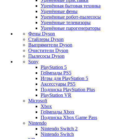
Уценённые приставки
Уценённая бытовая техника
Уценённые фены
Уценённые робот-пылесосы
Уценённые телевизоры
Уценённые парогенераторы
Фены Dyson
Стайлеры Dyson
Выпрямители Dyson
Очистители Dyson
Пылесосы Dyson
Sony
PlayStation 5
Геймпады PS5
Игры для PlayStation 5
Аксессуары PS5
Подписка PlayStation Plus
PlayStation VR
Microsoft
Xbox
Геймпады Xbox
Подписка Xbox Game Pass
Nintendo
Nintendo Switch 2
Nintendo Switch