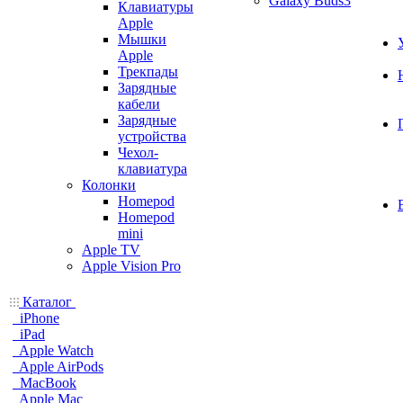
Galaxy Buds3
Клавиатуры
Apple
Мышки
Apple
Трекпады
Зарядные
кабели
Зарядные
устройства
Чехол-
клавиатура
Колонки
Homepod
Homepod
mini
Apple TV
Apple Vision Pro
Каталог
iPhone
iPad
Apple Watch
Apple AirPods
MacBook
Apple Mac