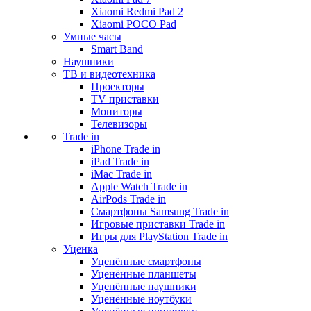
Xiaomi Redmi Pad 2
Xiaomi POCO Pad
Умные часы
Smart Band
Наушники
ТВ и видеотехника
Проекторы
TV приставки
Мониторы
Телевизоры
Trade in
iPhone Trade in
iPad Trade in
iMac Trade in
Apple Watch Trade in
AirPods Trade in
Смартфоны Samsung Trade in
Игровые приставки Trade in
Игры для PlayStation Trade in
Уценка
Уценённые смартфоны
Уценённые планшеты
Уценённые наушники
Уценённые ноутбуки