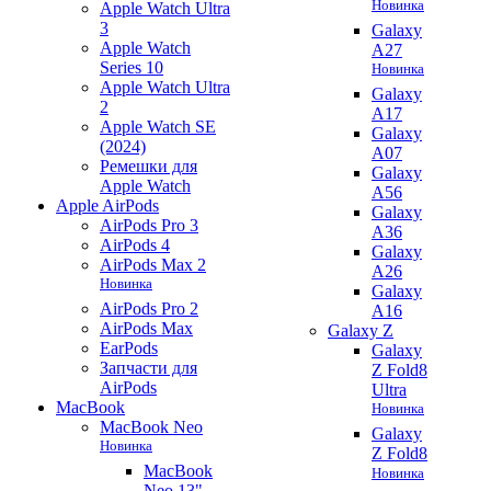
Новинка
Apple Watch Ultra
3
Galaxy
Apple Watch
A27
Series 10
Новинка
Apple Watch Ultra
Galaxy
2
A17
Apple Watch SE
Galaxy
(2024)
A07
Ремешки для
Galaxy
Apple Watch
A56
Apple AirPods
Galaxy
AirPods Pro 3
A36
AirPods 4
Galaxy
AirPods Max 2
A26
Новинка
Galaxy
AirPods Pro 2
A16
AirPods Max
Galaxy Z
EarPods
Galaxy
Запчасти для
Z Fold8
AirPods
Ultra
MacBook
Новинка
MacBook Neo
Galaxy
Новинка
Z Fold8
MacBook
Новинка
Neo 13"