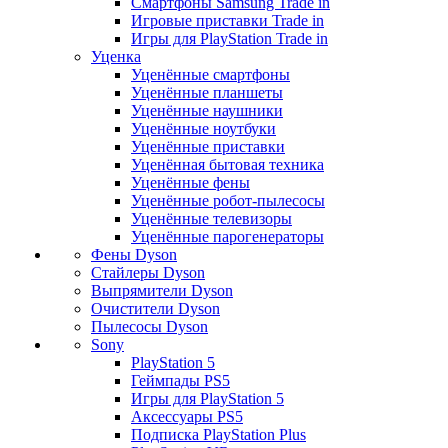
Смартфоны Samsung Trade in
Игровые приставки Trade in
Игры для PlayStation Trade in
Уценка
Уценённые смартфоны
Уценённые планшеты
Уценённые наушники
Уценённые ноутбуки
Уценённые приставки
Уценённая бытовая техника
Уценённые фены
Уценённые робот-пылесосы
Уценённые телевизоры
Уценённые парогенераторы
Фены Dyson
Стайлеры Dyson
Выпрямители Dyson
Очистители Dyson
Пылесосы Dyson
Sony
PlayStation 5
Геймпады PS5
Игры для PlayStation 5
Аксессуары PS5
Подписка PlayStation Plus