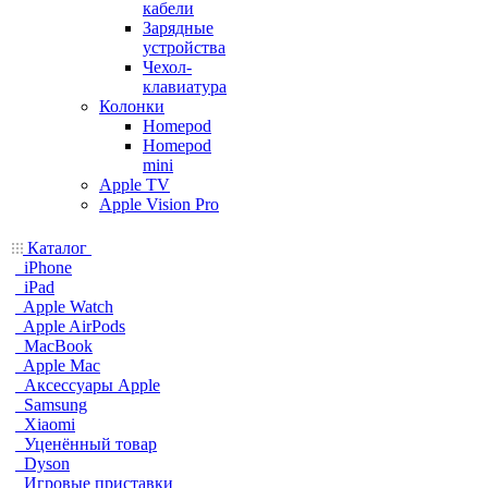
кабели
Зарядные
устройства
Чехол-
клавиатура
Колонки
Homepod
Homepod
mini
Apple TV
Apple Vision Pro
Каталог
iPhone
iPad
Apple Watch
Apple AirPods
MacBook
Apple Mac
Аксессуары Apple
Samsung
Xiaomi
Уценённый товар
Dyson
Игровые приставки