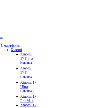
mi
Смартфоны
Xiaomi
Xiaomi
17T Pro
Новинка
Xiaomi
17T
Новинка
Xiaomi 17
Ultra
Новинка
Xiaomi 17
Pro Max
Xiaomi 17