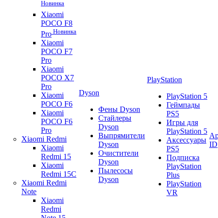
Новинка
Xiaomi
POCO F8
Новинка
Pro
Xiaomi
POCO F7
Pro
Xiaomi
POCO X7
PlayStation
Pro
Dyson
Xiaomi
PlayStation 5
POCO F6
Геймпады
Фены Dyson
Xiaomi
PS5
Стайлеры
POCO F6
Игры для
Dyson
Pro
PlayStation 5
Выпрямители
Ap
Xiaomi Redmi
Аксессуары
Dyson
ID
Xiaomi
PS5
Очистители
Redmi 15
Подписка
Dyson
Xiaomi
PlayStation
Пылесосы
Redmi 15C
Plus
Dyson
Xiaomi Redmi
PlayStation
Note
VR
Xiaomi
Redmi
Note 15