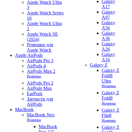
Galaxy
Apple Watch Ultra
A17
3
Galaxy
Apple Watch Series
A07
10
Galaxy
Apple Watch Ultra
A56
2
Galaxy
Apple Watch SE
A36
(2024)
Galaxy
Ремешки для
A26
Apple Watch
Galaxy
Apple AirPods
A16
AirPods Pro 3
Galaxy Z
AirPods 4
Galaxy Z
AirPods Max 2
Fold8
Новинка
Ultra
AirPods Pro 2
Новинка
AirPods Max
Galaxy Z
EarPods
Fold8
Запчасти для
Новинка
AirPods
MacBook
Galaxy Z
MacBook Neo
Flip8
Новинка
Новинка
MacBook
Galaxy Z
Neo 13"