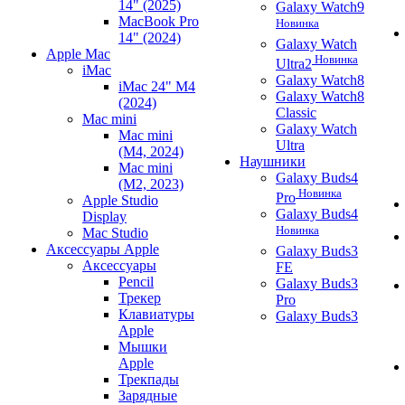
14" (2025)
Galaxy Watch9
MacBook Pro
Новинка
14" (2024)
Galaxy Watch
Apple Mac
Новинка
Ultra2
iMac
Galaxy Watch8
iMac 24" M4
Galaxy Watch8
(2024)
Classic
Mac mini
Galaxy Watch
Mac mini
Ultra
(M4, 2024)
Наушники
Mac mini
Galaxy Buds4
(M2, 2023)
Новинка
Pro
Apple Studio
Galaxy Buds4
Display
Новинка
Mac Studio
Аксессуары Apple
Galaxy Buds3
Аксессуары
FE
Pencil
Galaxy Buds3
Трекер
Pro
Клавиатуры
Galaxy Buds3
Apple
Мышки
Apple
Трекпады
Зарядные