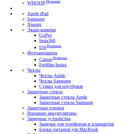
Новинка
WHOOP
Apple iPad
Samsung
Xiaomi
Экшн-камеры
GoPro
Insta360
Новинка
DJI
Фотоаппараты
Новинка
Canon
Fujifilm Instax
Чехлы
Чехлы Apple
Чехлы Samsung
Сумки для ноутбуков
Защитные стекла
Защитные стекла Apple
Защитные стекла Samsung
Защитные пленки
Внешние аккумуляторы
Зарядные устройства
Зарядки для телефонов и планшетов
Блоки питания для MacBook