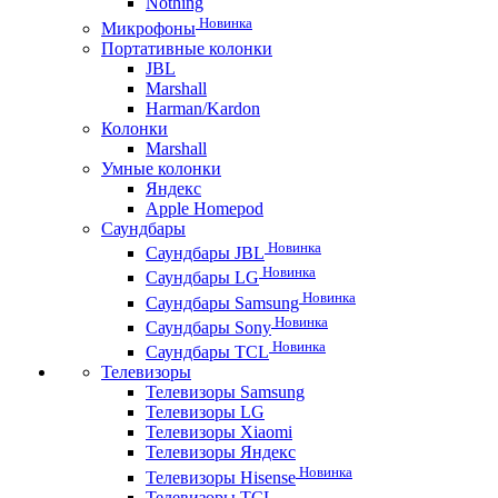
Nothing
Новинка
Микрофоны
Портативные колонки
JBL
Marshall
Harman/Kardon
Колонки
Marshall
Умные колонки
Яндекс
Apple Homepod
Саундбары
Новинка
Саундбары JBL
Новинка
Саундбары LG
Новинка
Саундбары Samsung
Новинка
Саундбары Sony
Новинка
Саундбары TCL
Телевизоры
Телевизоры Samsung
Телевизоры LG
Телевизоры Xiaomi
Телевизоры Яндекс
Новинка
Телевизоры Hisense
Телевизоры TCL