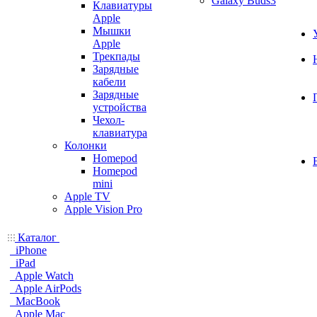
Galaxy Buds3
Клавиатуры
Apple
Мышки
Apple
Трекпады
Зарядные
кабели
Зарядные
устройства
Чехол-
клавиатура
Колонки
Homepod
Homepod
mini
Apple TV
Apple Vision Pro
Каталог
iPhone
iPad
Apple Watch
Apple AirPods
MacBook
Apple Mac