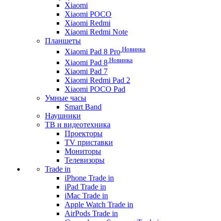
Xiaomi
Xiaomi POCO
Xiaomi Redmi
Xiaomi Redmi Note
Планшеты
Новинка
Xiaomi Pad 8 Pro
Новинка
Xiaomi Pad 8
Xiaomi Pad 7
Xiaomi Redmi Pad 2
Xiaomi POCO Pad
Умные часы
Smart Band
Наушники
ТВ и видеотехника
Проекторы
TV приставки
Мониторы
Телевизоры
Trade in
iPhone Trade in
iPad Trade in
iMac Trade in
Apple Watch Trade in
AirPods Trade in