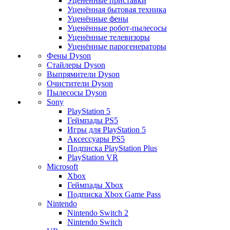
Уценённые приставки
Уценённая бытовая техника
Уценённые фены
Уценённые робот-пылесосы
Уценённые телевизоры
Уценённые парогенераторы
Фены Dyson
Стайлеры Dyson
Выпрямители Dyson
Очистители Dyson
Пылесосы Dyson
Sony
PlayStation 5
Геймпады PS5
Игры для PlayStation 5
Аксессуары PS5
Подписка PlayStation Plus
PlayStation VR
Microsoft
Xbox
Геймпады Xbox
Подписка Xbox Game Pass
Nintendo
Nintendo Switch 2
Nintendo Switch