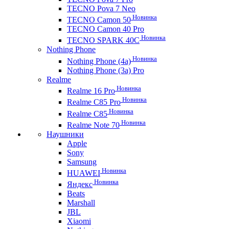
TECNO Pova 7 Neo
Новинка
TECNO Camon 50
TECNO Camon 40 Pro
Новинка
TECNO SPARK 40C
Nothing Phone
Новинка
Nothing Phone (4a)
Nothing Phone (3a) Pro
Realme
Новинка
Realme 16 Pro
Новинка
Realme C85 Pro
Новинка
Realme C85
Новинка
Realme Note 70
Наушники
Apple
Sony
Samsung
Новинка
HUAWEI
Новинка
Яндекс
Beats
Marshall
JBL
Xiaomi