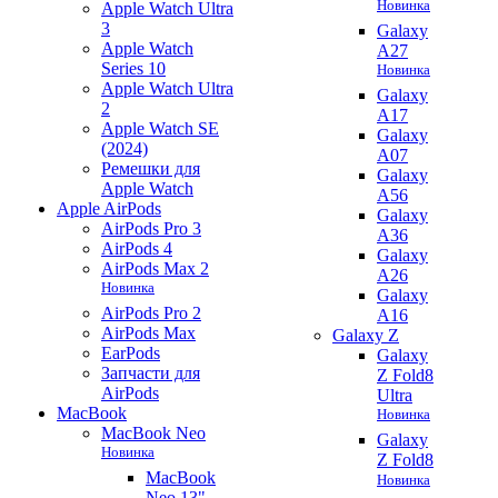
Новинка
Apple Watch Ultra
3
Galaxy
Apple Watch
A27
Series 10
Новинка
Apple Watch Ultra
Galaxy
2
A17
Apple Watch SE
Galaxy
(2024)
A07
Ремешки для
Galaxy
Apple Watch
A56
Apple AirPods
Galaxy
AirPods Pro 3
A36
AirPods 4
Galaxy
AirPods Max 2
A26
Новинка
Galaxy
AirPods Pro 2
A16
AirPods Max
Galaxy Z
EarPods
Galaxy
Запчасти для
Z Fold8
AirPods
Ultra
MacBook
Новинка
MacBook Neo
Galaxy
Новинка
Z Fold8
MacBook
Новинка
Neo 13"