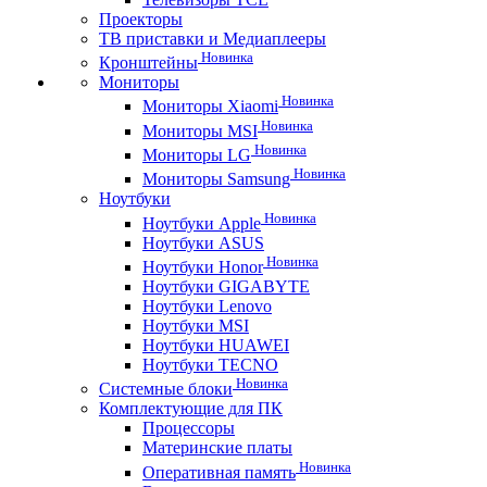
Проекторы
ТВ приставки и Медиаплееры
Новинка
Кронштейны
Мониторы
Новинка
Мониторы Xiaomi
Новинка
Мониторы MSI
Новинка
Мониторы LG
Новинка
Мониторы Samsung
Ноутбуки
Новинка
Ноутбуки Apple
Ноутбуки ASUS
Новинка
Ноутбуки Honor
Ноутбуки GIGABYTE
Ноутбуки Lenovo
Ноутбуки MSI
Ноутбуки HUAWEI
Ноутбуки TECNO
Новинка
Системные блоки
Комплектующие для ПК
Процессоры
Материнские платы
Новинка
Оперативная память