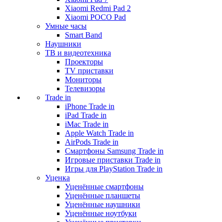
Xiaomi Redmi Pad 2
Xiaomi POCO Pad
Умные часы
Smart Band
Наушники
ТВ и видеотехника
Проекторы
TV приставки
Мониторы
Телевизоры
Trade in
iPhone Trade in
iPad Trade in
iMac Trade in
Apple Watch Trade in
AirPods Trade in
Смартфоны Samsung Trade in
Игровые приставки Trade in
Игры для PlayStation Trade in
Уценка
Уценённые смартфоны
Уценённые планшеты
Уценённые наушники
Уценённые ноутбуки