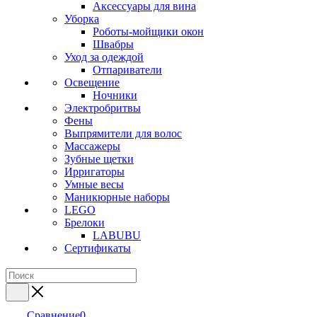
Аксессуары для вина
Уборка
Роботы-мойщики окон
Швабры
Уход за одеждой
Отпариватели
Освещение
Ночники
Электробритвы
Фены
Выпрямители для волос
Массажеры
Зубные щетки
Ирригаторы
Умные весы
Маникюрные наборы
LEGO
Брелоки
LABUBU
Сертификаты
Сравнение
0