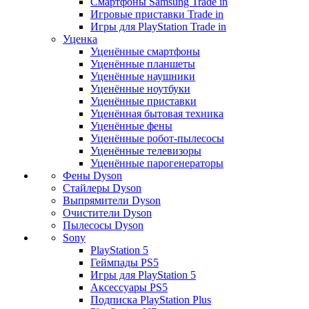
Смартфоны Samsung Trade in
Игровые приставки Trade in
Игры для PlayStation Trade in
Уценка
Уценённые смартфоны
Уценённые планшеты
Уценённые наушники
Уценённые ноутбуки
Уценённые приставки
Уценённая бытовая техника
Уценённые фены
Уценённые робот-пылесосы
Уценённые телевизоры
Уценённые парогенераторы
Фены Dyson
Стайлеры Dyson
Выпрямители Dyson
Очистители Dyson
Пылесосы Dyson
Sony
PlayStation 5
Геймпады PS5
Игры для PlayStation 5
Аксессуары PS5
Подписка PlayStation Plus