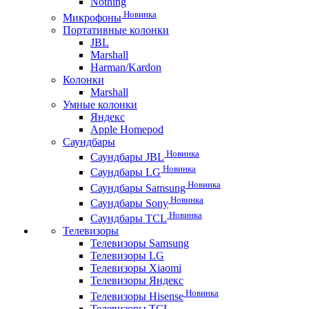
Nothing
Новинка
Микрофоны
Портативные колонки
JBL
Marshall
Harman/Kardon
Колонки
Marshall
Умные колонки
Яндекс
Apple Homepod
Саундбары
Новинка
Саундбары JBL
Новинка
Саундбары LG
Новинка
Саундбары Samsung
Новинка
Саундбары Sony
Новинка
Саундбары TCL
Телевизоры
Телевизоры Samsung
Телевизоры LG
Телевизоры Xiaomi
Телевизоры Яндекс
Новинка
Телевизоры Hisense
Телевизоры TCL