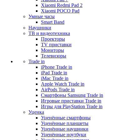
Xiaomi Redmi Pad 2
Xiaomi POCO Pad
Умные часы
Smart Band
Наушники
ТВ и видеотехника
Проекторы
TV приставки
Мониторы
Телевизоры
Trade in
iPhone Trade in
iPad Trade in
iMac Trade in
Apple Watch Trade in
AirPods Trade in
Смартфоны Samsung Trade in
Игровые приставки Trade in
Игры для PlayStation Trade in
Уценка
Уценённые смартфоны
Уценённые планшеты
Уценённые наушники
Уценённые ноутбуки