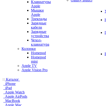
Galaxy Buds3
Клавиатуры
Apple
Мышки
Apple
Трекпады
Зарядные
кабели
Зарядные
устройства
Чехол-
клавиатура
Колонки
Homepod
Homepod
mini
Apple TV
Apple Vision Pro
Каталог
iPhone
iPad
Apple Watch
Apple AirPods
MacBook
Apple Mac