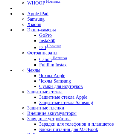
Новинка
WHOOP
Apple iPad
Samsung
Xiaomi
Экшн-камеры
GoPro
Insta360
Новинка
DJI
Фотоаппараты
Новинка
Canon
Fujifilm Instax
Чехлы
Чехлы Apple
Чехлы Samsung
Сумки для ноутбуков
Защитные стекла
Защитные стекла Apple
Защитные стекла Samsung
Защитные пленки
Внешние аккумуляторы
Зарядные устройства
Зарядки для телефонов и планшетов
Блоки питания для MacBook