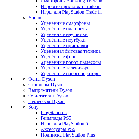
Смартфоны Samsung Trade in
Игровые приставки Trade in
Игры для PlayStation Trade in
Уценка
Уценённые смартфоны
Уценённые планшеты
Уценённые наушники
Уценённые ноутбуки
Уценённые приставки
Уценённая бытовая техника
Уценённые фены
Уценённые робот-пылесосы
Уценённые телевизоры
Уценённые парогенераторы
Фены Dyson
Стайлеры Dyson
Выпрямители Dyson
Очистители Dyson
Пылесосы Dyson
Sony
PlayStation 5
Геймпады PS5
Игры для PlayStation 5
Аксессуары PS5
Подписка PlayStation Plus