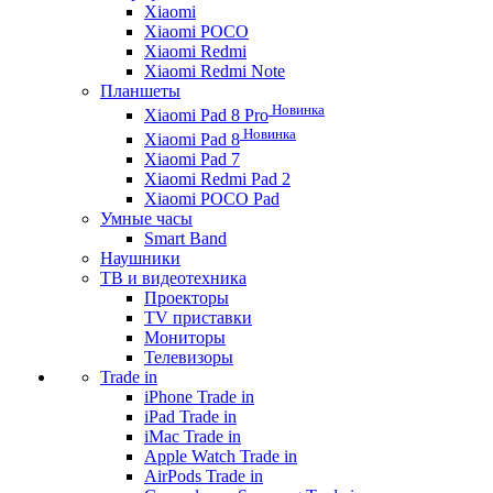
Xiaomi
Xiaomi POCO
Xiaomi Redmi
Xiaomi Redmi Note
Планшеты
Новинка
Xiaomi Pad 8 Pro
Новинка
Xiaomi Pad 8
Xiaomi Pad 7
Xiaomi Redmi Pad 2
Xiaomi POCO Pad
Умные часы
Smart Band
Наушники
ТВ и видеотехника
Проекторы
TV приставки
Мониторы
Телевизоры
Trade in
iPhone Trade in
iPad Trade in
iMac Trade in
Apple Watch Trade in
AirPods Trade in