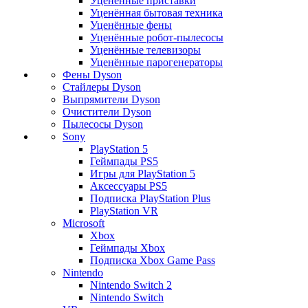
Уценённые приставки
Уценённая бытовая техника
Уценённые фены
Уценённые робот-пылесосы
Уценённые телевизоры
Уценённые парогенераторы
Фены Dyson
Стайлеры Dyson
Выпрямители Dyson
Очистители Dyson
Пылесосы Dyson
Sony
PlayStation 5
Геймпады PS5
Игры для PlayStation 5
Аксессуары PS5
Подписка PlayStation Plus
PlayStation VR
Microsoft
Xbox
Геймпады Xbox
Подписка Xbox Game Pass
Nintendo
Nintendo Switch 2
Nintendo Switch