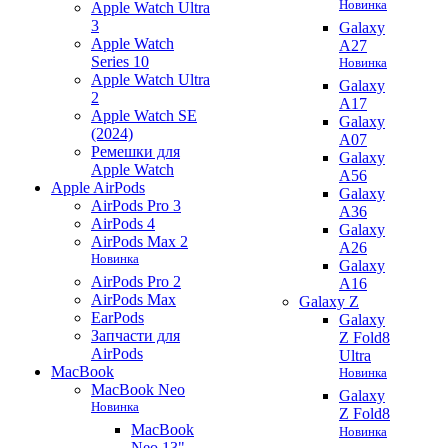
Новинка
Apple Watch Ultra
3
Galaxy
Apple Watch
A27
Series 10
Новинка
Apple Watch Ultra
Galaxy
2
A17
Apple Watch SE
Galaxy
(2024)
A07
Ремешки для
Galaxy
Apple Watch
A56
Apple AirPods
Galaxy
AirPods Pro 3
A36
AirPods 4
Galaxy
AirPods Max 2
A26
Новинка
Galaxy
AirPods Pro 2
A16
AirPods Max
Galaxy Z
EarPods
Galaxy
Запчасти для
Z Fold8
AirPods
Ultra
MacBook
Новинка
MacBook Neo
Galaxy
Новинка
Z Fold8
MacBook
Новинка
Neo 13"